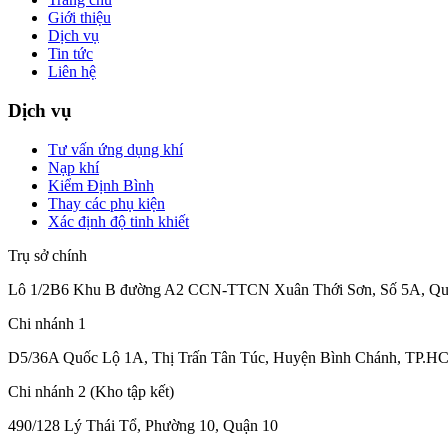
Giới thiệu
Dịch vụ
Tin tức
Liên hệ
Dịch vụ
Tư vấn ứng dụng khí
Nạp khí
Kiểm Định Bình
Thay các phụ kiện
Xác định độ tinh khiết
Trụ sở chính
Lô 1/2B6 Khu B đường A2 CCN-TTCN Xuân Thới Sơn, Số 5A, Qu
Chi nhánh 1
D5/36A Quốc Lộ 1A, Thị Trấn Tân Túc, Huyện Bình Chánh, TP.HC
Chi nhánh 2 (Kho tập kết)
490/128 Lý Thái Tổ, Phường 10, Quận 10