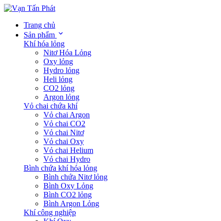
Trang chủ
Sản phẩm
Khí hóa lỏng
Nitơ Hóa Lỏng
Oxy lỏng
Hydro lỏng
Heli lỏng
CO2 lỏng
Argon lỏng
Vỏ chai chứa khí
Vỏ chai Argon
Vỏ chai CO2
Vỏ chai Nitơ
Vỏ chai Oxy
Vỏ chai Helium
Vỏ chai Hydro
Bình chứa khí hóa lỏng
Bình chứa Nitơ lỏng
Bình Oxy Lỏng
Bình CO2 lỏng
Bình Argon Lỏng
Khí công nghiệp