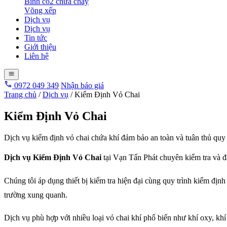
Bình co2 chữa cháy
Võng xếp
Dịch vụ
Dịch vụ
Tin tức
Giới thiệu
Liên hệ
0972 049 349
Nhận báo giá
Trang chủ
/
Dịch vụ
/
Kiểm Định Vỏ Chai
Kiểm Định Vỏ Chai
Dịch vụ kiểm định vỏ chai chứa khí đảm bảo an toàn và tuân thủ quy 
Dịch vụ Kiểm Định Vỏ Chai
tại Vạn Tấn Phát chuyên kiểm tra và đ
Chúng tôi áp dụng thiết bị kiểm tra hiện đại cùng quy trình kiểm định
trường xung quanh.
Dịch vụ phù hợp với nhiều loại vỏ chai khí phổ biến như khí oxy, kh