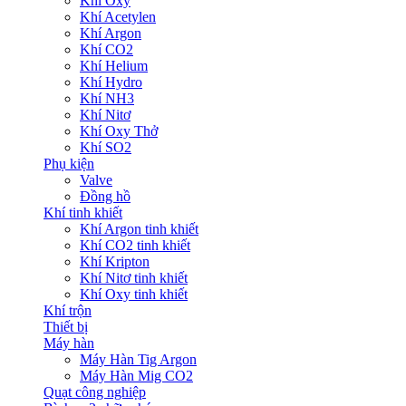
Khí Oxy
Khí Acetylen
Khí Argon
Khí CO2
Khí Helium
Khí Hydro
Khí NH3
Khí Nitơ
Khí Oxy Thở
Khí SO2
Phụ kiện
Valve
Đồng hồ
Khí tinh khiết
Khí Argon tinh khiết
Khí CO2 tinh khiết
Khí Kripton
Khí Nitơ tinh khiết
Khí Oxy tinh khiết
Khí trộn
Thiết bị
Máy hàn
Máy Hàn Tig Argon
Máy Hàn Mig CO2
Quạt công nghiệp