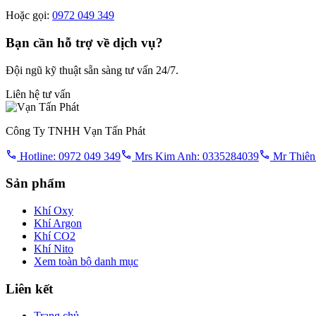
Hoặc gọi:
0972 049 349
Bạn cần hỗ trợ về dịch vụ?
Đội ngũ kỹ thuật sẵn sàng tư vấn 24/7.
Liên hệ tư vấn
Công Ty TNHH Vạn Tấn Phát
Hotline: 0972 049 349
Mrs Kim Anh: 0335284039
Mr Thiên
Sản phẩm
Khí Oxy
Khí Argon
Khí CO2
Khí Nito
Xem toàn bộ danh mục
Liên kết
Trang chủ