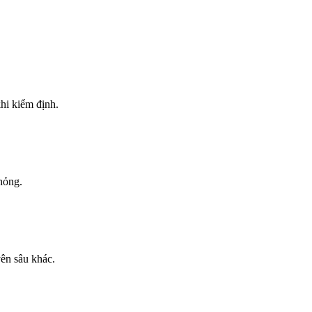
khi kiểm định.
 hỏng.
yên sâu khác.