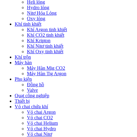
Heli lỏng
Hydro lỏng
Nitơ Hóa Lỏng
Oxy lỏng
Khí tinh khiết
Khí Argon tinh khiết
Khí CO2 tinh khiết
Khí Kripton
Khí Nitơ tinh khiết
Khí Oxy tinh khiết
Khí trộn
Máy hàn
Máy Hàn Mig CO2
Máy Hàn Tig Argon
Phụ kiện
Đồng hồ
Valve
Quạt công nghiệp
Thiết bị
Vỏ chai chứa khí
Vỏ chai Argon
Vỏ chai CO2
Vỏ chai Helium
Vỏ chai Hydro
Vỏ chai Nitơ