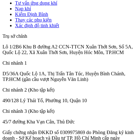
Tư vấn ứng dụng khí
Nạp khí
Kiểm Định Bình
Thay các phụ kiện
Xác định độ tinh khiết
Trụ sở chính
Lô 1/2B6 Khu B đường A2 CCN-TTCN Xuân Thới Sơn, Số 5A,
Quốc Lộ 22, Xã Xuân Thới Sơn, Huyện Hóc Môn, TP.HCM
Chi nhánh 1
D5/36A Quốc Lộ 1A, Thị Trấn Tân Túc, Huyện Bình Chánh,
TP.HCM (gần cầu vượt Nguyễn Văn Linh)
Chi nhánh 2 (Kho tập kết)
490/128 Lý Thái Tổ, Phường 10, Quận 10
Chi nhánh 3 (Kho tập kết)
45/7 đường Kha Vạn Cân, Thủ Đức
Giấy chứng nhận ĐKKD số 0309975869
do Phòng Đăng ký kinh
doanh - Sở Kế hoạch và Đầu tư TP. Hồ Chí Minh cấp
ngày