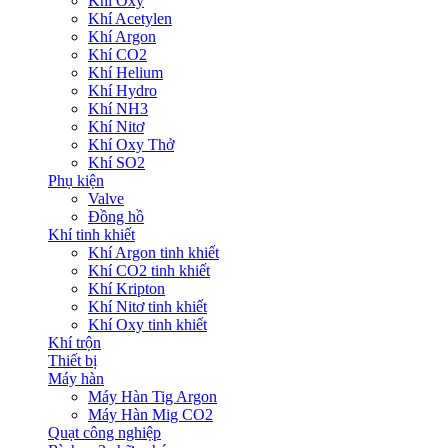
Khí Oxy
Khí Acetylen
Khí Argon
Khí CO2
Khí Helium
Khí Hydro
Khí NH3
Khí Nitơ
Khí Oxy Thở
Khí SO2
Phụ kiện
Valve
Đồng hồ
Khí tinh khiết
Khí Argon tinh khiết
Khí CO2 tinh khiết
Khí Kripton
Khí Nitơ tinh khiết
Khí Oxy tinh khiết
Khí trộn
Thiết bị
Máy hàn
Máy Hàn Tig Argon
Máy Hàn Mig CO2
Quạt công nghiệp