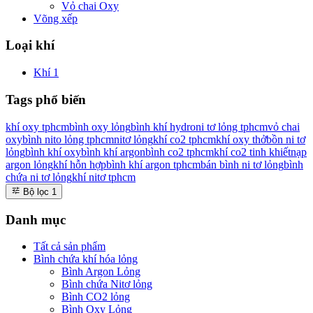
Vỏ chai Oxy
Võng xếp
Loại khí
Khí
1
Tags phổ biến
khí oxy tphcm
bình oxy lỏng
bình khí hydro
ni tơ lỏng tphcm
vỏ chai
oxy
bình nito lỏng tphcm
nitơ lỏng
khí co2 tphcm
khí oxy thở
bồn ni tơ
lỏng
bình khí oxy
bình khí argon
bình co2 tphcm
khí co2 tinh khiết
nạp
argon lỏng
khí hỗn hợp
bình khí argon tphcm
bán bình ni tơ lỏng
bình
chứa ni tơ lỏng
khí nitơ tphcm
Bộ lọc
1
Danh mục
Tất cả sản phẩm
Bình chứa khí hóa lỏng
Bình Argon Lỏng
Bình chứa Nitơ lỏng
Bình CO2 lỏng
Bình Oxy Lỏng