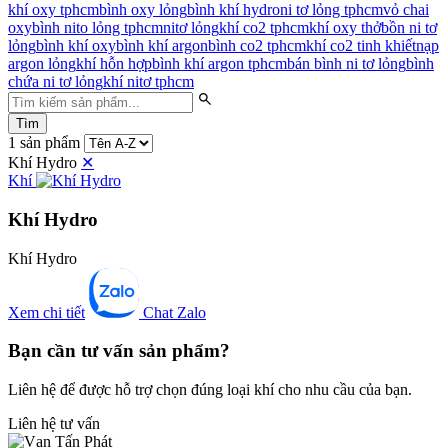
khí oxy tphcm
bình oxy lỏng
bình khí hydro
ni tơ lỏng tphcm
vỏ chai
oxy
bình nito lỏng tphcm
nitơ lỏng
khí co2 tphcm
khí oxy thở
bồn ni tơ
lỏng
bình khí oxy
bình khí argon
bình co2 tphcm
khí co2 tinh khiết
nạp
argon lỏng
khí hỗn hợp
bình khí argon tphcm
bán bình ni tơ lỏng
bình
chứa ni tơ lỏng
khí nitơ tphcm
Tìm
1 sản phẩm
Khí Hydro
✕
Khí
Khí Hydro
Khí Hydro
Xem chi tiết
Chat Zalo
Bạn cần tư vấn sản phẩm?
Liên hệ để được hỗ trợ chọn đúng loại khí cho nhu cầu của bạn.
Liên hệ tư vấn