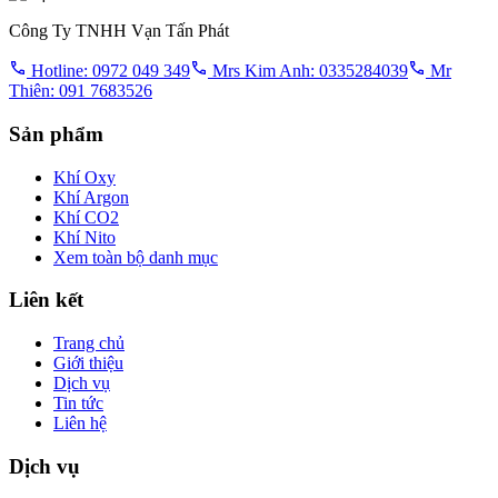
Công Ty TNHH Vạn Tấn Phát
Hotline: 0972 049 349
Mrs Kim Anh: 0335284039
Mr
Thiên: 091 7683526
Sản phẩm
Khí Oxy
Khí Argon
Khí CO2
Khí Nito
Xem toàn bộ danh mục
Liên kết
Trang chủ
Giới thiệu
Dịch vụ
Tin tức
Liên hệ
Dịch vụ