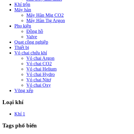
Khí trộn
Máy hàn
Máy Hàn Mig CO2
Máy Hàn Tig Argon
Phụ kiện
Đồng hồ
Valve
Quạt công nghiệp
Thiết bị
Vỏ chai chứa khí
Vỏ chai Argon
Vỏ chai CO2
Vỏ chai Helium
Vỏ chai Hydro
Vỏ chai Nitơ
Vỏ chai Oxy
Võng xếp
Loại khí
Khí
1
Tags phổ biến