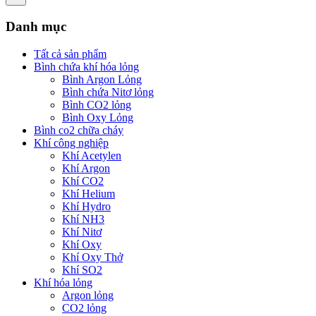
Danh mục
Tất cả sản phẩm
Bình chứa khí hóa lỏng
Bình Argon Lỏng
Bình chứa Nitơ lỏng
Bình CO2 lỏng
Bình Oxy Lỏng
Bình co2 chữa cháy
Khí công nghiệp
Khí Acetylen
Khí Argon
Khí CO2
Khí Helium
Khí Hydro
Khí NH3
Khí Nitơ
Khí Oxy
Khí Oxy Thở
Khí SO2
Khí hóa lỏng
Argon lỏng
CO2 lỏng