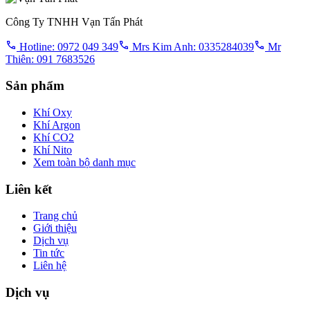
Công Ty TNHH Vạn Tấn Phát
Hotline: 0972 049 349
Mrs Kim Anh: 0335284039
Mr
Thiên: 091 7683526
Sản phẩm
Khí Oxy
Khí Argon
Khí CO2
Khí Nito
Xem toàn bộ danh mục
Liên kết
Trang chủ
Giới thiệu
Dịch vụ
Tin tức
Liên hệ
Dịch vụ