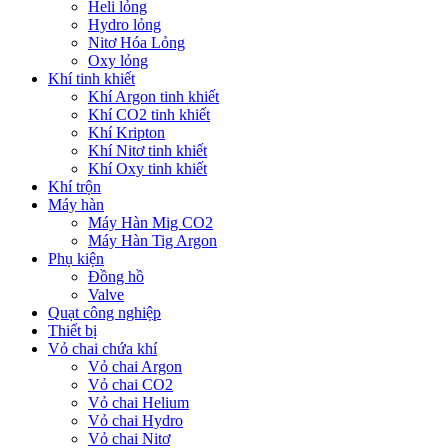
Heli lỏng
Hydro lỏng
Nitơ Hóa Lỏng
Oxy lỏng
Khí tinh khiết
Khí Argon tinh khiết
Khí CO2 tinh khiết
Khí Kripton
Khí Nitơ tinh khiết
Khí Oxy tinh khiết
Khí trộn
Máy hàn
Máy Hàn Mig CO2
Máy Hàn Tig Argon
Phụ kiện
Đồng hồ
Valve
Quạt công nghiệp
Thiết bị
Vỏ chai chứa khí
Vỏ chai Argon
Vỏ chai CO2
Vỏ chai Helium
Vỏ chai Hydro
Vỏ chai Nitơ