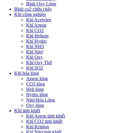
Bình Oxy Lỏng
Bình co2 chữa cháy
Khí công nghiệp
Khí Acetylen
Khí Argon
Khí CO2
Khí Helium
Khí Hydro
Khí NH3
Khí Nitơ
Khí Oxy
Khí Oxy Thở
Khí SO2
Khí hóa lỏng
Argon lỏng
CO2 lỏng
Heli lỏng
Hydro lỏng
Nitơ Hóa Lỏng
Oxy lỏng
Khí tinh khiết
Khí Argon tinh khiết
Khí CO2 tinh khiết
Khí Kripton
Khí Nitơ tinh khiết