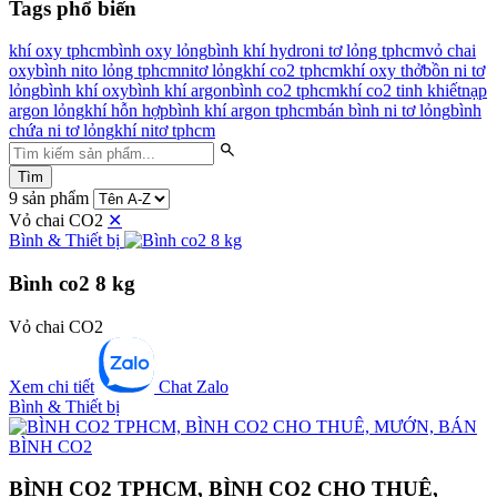
Tags phổ biến
khí oxy tphcm
bình oxy lỏng
bình khí hydro
ni tơ lỏng tphcm
vỏ chai
oxy
bình nito lỏng tphcm
nitơ lỏng
khí co2 tphcm
khí oxy thở
bồn ni tơ
lỏng
bình khí oxy
bình khí argon
bình co2 tphcm
khí co2 tinh khiết
nạp
argon lỏng
khí hỗn hợp
bình khí argon tphcm
bán bình ni tơ lỏng
bình
chứa ni tơ lỏng
khí nitơ tphcm
Tìm
9 sản phẩm
Vỏ chai CO2
✕
Bình & Thiết bị
Bình co2 8 kg
Vỏ chai CO2
Xem chi tiết
Chat Zalo
Bình & Thiết bị
BÌNH CO2 TPHCM, BÌNH CO2 CHO THUÊ,