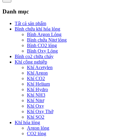
Danh mục
Tất cả sản phẩm
Bình chứa khí hóa lỏng
Bình Argon Lỏng
Bình chứa Nitơ lỏng
Bình CO2 lỏng
Bình Oxy Lỏng
Bình co2 chữa cháy
Khí công nghiệp
Khí Acetylen
Khí Argon
Khí CO2
Khí Helium
Khí Hydro
Khí NH3
Khí Nitơ
Khí Oxy
Khí Oxy Thở
Khí SO2
Khí hóa lỏng
Argon lỏng
CO2 lỏng