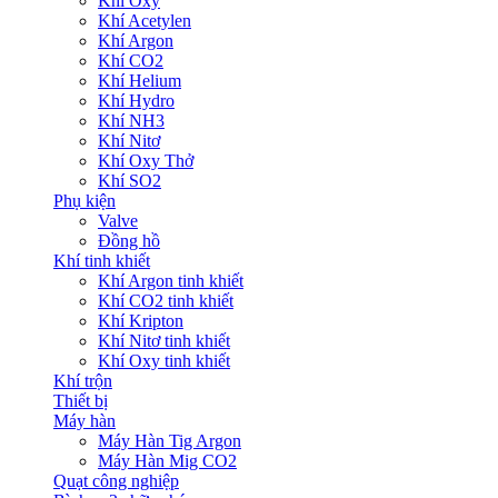
Khí Oxy
Khí Acetylen
Khí Argon
Khí CO2
Khí Helium
Khí Hydro
Khí NH3
Khí Nitơ
Khí Oxy Thở
Khí SO2
Phụ kiện
Valve
Đồng hồ
Khí tinh khiết
Khí Argon tinh khiết
Khí CO2 tinh khiết
Khí Kripton
Khí Nitơ tinh khiết
Khí Oxy tinh khiết
Khí trộn
Thiết bị
Máy hàn
Máy Hàn Tig Argon
Máy Hàn Mig CO2
Quạt công nghiệp