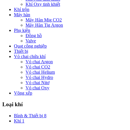
Khí Oxy tinh khiết
Khí trộn
Máy hàn
Máy Hàn Mig CO2
Máy Hàn Tig Argon
Phụ kiện
Đồng hồ
Valve
Quạt công nghiệp
Thiết bị
Vỏ chai chứa khí
Vỏ chai Argon
Vỏ chai CO2
Vỏ chai Helium
Vỏ chai Hydro
Vỏ chai Nitơ
Vỏ chai Oxy
Võng xếp
Loại khí
Bình & Thiết bị
8
Khí
1