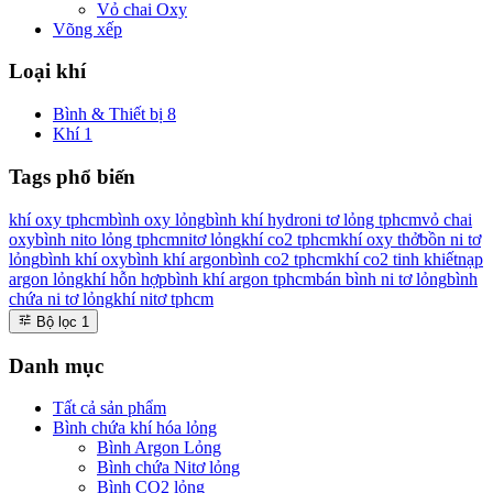
Vỏ chai Oxy
Võng xếp
Loại khí
Bình & Thiết bị
8
Khí
1
Tags phổ biến
khí oxy tphcm
bình oxy lỏng
bình khí hydro
ni tơ lỏng tphcm
vỏ chai
oxy
bình nito lỏng tphcm
nitơ lỏng
khí co2 tphcm
khí oxy thở
bồn ni tơ
lỏng
bình khí oxy
bình khí argon
bình co2 tphcm
khí co2 tinh khiết
nạp
argon lỏng
khí hỗn hợp
bình khí argon tphcm
bán bình ni tơ lỏng
bình
chứa ni tơ lỏng
khí nitơ tphcm
Bộ lọc
1
Danh mục
Tất cả sản phẩm
Bình chứa khí hóa lỏng
Bình Argon Lỏng
Bình chứa Nitơ lỏng
Bình CO2 lỏng