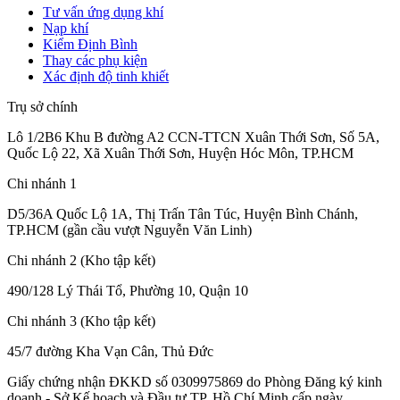
Tư vấn ứng dụng khí
Nạp khí
Kiểm Định Bình
Thay các phụ kiện
Xác định độ tinh khiết
Trụ sở chính
Lô 1/2B6 Khu B đường A2 CCN-TTCN Xuân Thới Sơn, Số 5A,
Quốc Lộ 22, Xã Xuân Thới Sơn, Huyện Hóc Môn, TP.HCM
Chi nhánh 1
D5/36A Quốc Lộ 1A, Thị Trấn Tân Túc, Huyện Bình Chánh,
TP.HCM (gần cầu vượt Nguyễn Văn Linh)
Chi nhánh 2 (Kho tập kết)
490/128 Lý Thái Tổ, Phường 10, Quận 10
Chi nhánh 3 (Kho tập kết)
45/7 đường Kha Vạn Cân, Thủ Đức
Giấy chứng nhận ĐKKD số 0309975869
do Phòng Đăng ký kinh
doanh - Sở Kế hoạch và Đầu tư TP. Hồ Chí Minh cấp
ngày