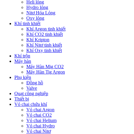
Heli lỏng
Hydro lỏng
Nitơ Hóa Lỏng
Oxy lỏng
Khí tinh khiết
Khí Argon tinh khiết
Khí CO2 tinh khiết
Khí Kripton
Khí Nitơ tinh khiết
Khí Oxy tinh khiết
Khí trộn
Máy hàn
Máy Hàn Mig CO2
Máy Hàn Tig Argon
Phụ kiện
Đồng hồ
Valve
Quạt công nghiệp
Thiết bị
Vỏ chai chứa khí
Vỏ chai Argon
Vỏ chai CO2
Vỏ chai Helium
Vỏ chai Hydro
Vỏ chai Nitơ