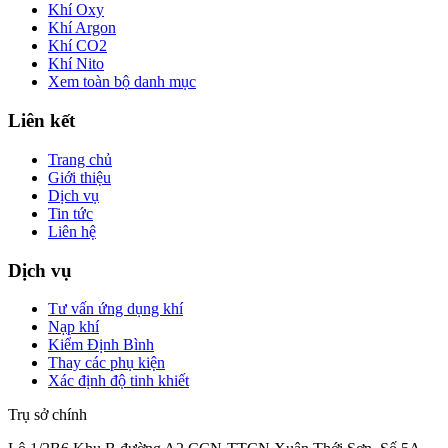
Khí Oxy
Khí Argon
Khí CO2
Khí Nito
Xem toàn bộ danh mục
Liên kết
Trang chủ
Giới thiệu
Dịch vụ
Tin tức
Liên hệ
Dịch vụ
Tư vấn ứng dụng khí
Nạp khí
Kiểm Định Bình
Thay các phụ kiện
Xác định độ tinh khiết
Trụ sở chính