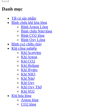
Danh mục
Tất cả sản phẩm
Bình chứa khí hóa lỏng
Bình Argon Lỏng
Bình chứa Nitơ lỏng
Bình CO2 lỏng
Bình Oxy Lỏng
Bình co2 chữa cháy
Khí công nghiệp
Khí Acetylen
Khí Argon
Khí CO2
Khí Helium
Khí Hydro
Khí NH3
Khí Nitơ
Khí Oxy
Khí Oxy Thở
Khí SO2
Khí hóa lỏng
Argon lỏng
CO2 lỏng