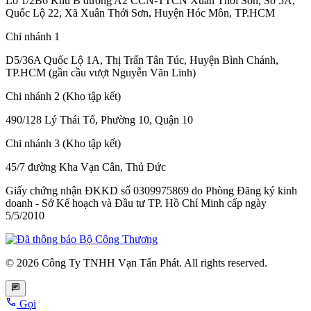
Lô 1/2B6 Khu B đường A2 CCN-TTCN Xuân Thới Sơn, Số 5A,
Quốc Lộ 22, Xã Xuân Thới Sơn, Huyện Hóc Môn, TP.HCM
Chi nhánh 1
D5/36A Quốc Lộ 1A, Thị Trấn Tân Túc, Huyện Bình Chánh,
TP.HCM (gần cầu vượt Nguyễn Văn Linh)
Chi nhánh 2 (Kho tập kết)
490/128 Lý Thái Tổ, Phường 10, Quận 10
Chi nhánh 3 (Kho tập kết)
45/7 đường Kha Vạn Cân, Thủ Đức
Giấy chứng nhận ĐKKD số 0309975869
do Phòng Đăng ký kinh
doanh - Sở Kế hoạch và Đầu tư TP. Hồ Chí Minh cấp
ngày
5/5/2010
© 2026 Công Ty TNHH Vạn Tấn Phát. All rights reserved.
Gọi