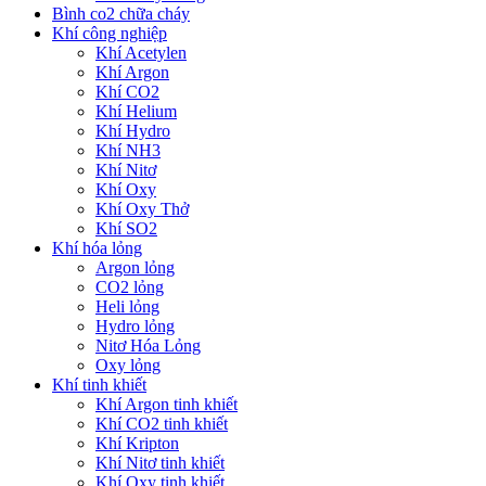
Bình co2 chữa cháy
Khí công nghiệp
Khí Acetylen
Khí Argon
Khí CO2
Khí Helium
Khí Hydro
Khí NH3
Khí Nitơ
Khí Oxy
Khí Oxy Thở
Khí SO2
Khí hóa lỏng
Argon lỏng
CO2 lỏng
Heli lỏng
Hydro lỏng
Nitơ Hóa Lỏng
Oxy lỏng
Khí tinh khiết
Khí Argon tinh khiết
Khí CO2 tinh khiết
Khí Kripton
Khí Nitơ tinh khiết
Khí Oxy tinh khiết