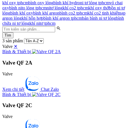
khí oxy tphcm
bình oxy lỏng
bình khí hydro
ni tơ lỏng tphcm
vỏ chai
oxy
bình nito lỏng tphcm
nitơ lỏng
khí co2 tphcm
khí oxy thở
bồn ni tơ
lỏng
bình khí oxy
bình khí argon
bình co2 tphcm
khí co2 tinh khiết
nạp
argon lỏng
khí hỗn hợp
bình khí argon tphcm
bán bình ni tơ lỏng
bình
chứa ni tơ lỏng
khí nitơ tphcm
Tìm
3 sản phẩm
Valve
✕
Bình & Thiết bị
Valve QF 2A
Valve
Xem chi tiết
Chat Zalo
Bình & Thiết bị
Valve QF 2C
Valve