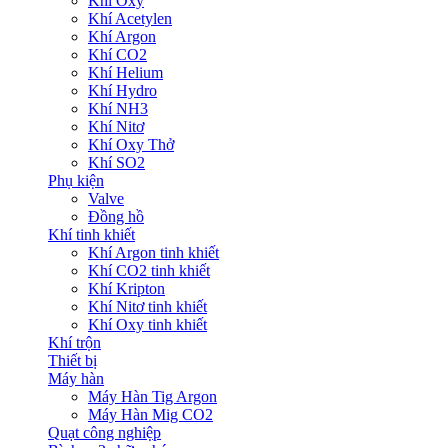
Khí Oxy
Khí Acetylen
Khí Argon
Khí CO2
Khí Helium
Khí Hydro
Khí NH3
Khí Nitơ
Khí Oxy Thở
Khí SO2
Phụ kiện
Valve
Đồng hồ
Khí tinh khiết
Khí Argon tinh khiết
Khí CO2 tinh khiết
Khí Kripton
Khí Nitơ tinh khiết
Khí Oxy tinh khiết
Khí trộn
Thiết bị
Máy hàn
Máy Hàn Tig Argon
Máy Hàn Mig CO2
Quạt công nghiệp