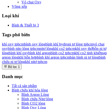
Vỏ chai Oxy
Võng xếp
Loại khí
Bình & Thiết bị
3
Tags phổ biến
khí oxy tphcm
bình oxy lỏng
bình khí hydro
ni tơ lỏng tphcm
vỏ chai
oxy
bình nito lỏng tphcm
nitơ lỏng
khí co2 tphcm
khí oxy thở
bồn ni tơ
lỏng
bình khí oxy
bình khí argon
bình co2 tphcm
khí co2 tinh khiết
nạp
argon lỏng
khí hỗn hợp
bình khí argon tphcm
bán bình ni tơ lỏng
bình
chứa ni tơ lỏng
khí nitơ tphcm
Bộ lọc
1
Danh mục
Tất cả sản phẩm
Bình chứa khí hóa lỏng
Bình Argon Lỏng
Bình chứa Nitơ lỏng
Bình CO2 lỏng
Bình Oxy Lỏng