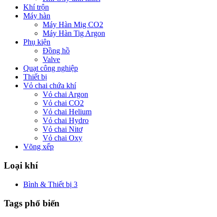
Khí trộn
Máy hàn
Máy Hàn Mig CO2
Máy Hàn Tig Argon
Phụ kiện
Đồng hồ
Valve
Quạt công nghiệp
Thiết bị
Vỏ chai chứa khí
Vỏ chai Argon
Vỏ chai CO2
Vỏ chai Helium
Vỏ chai Hydro
Vỏ chai Nitơ
Vỏ chai Oxy
Võng xếp
Loại khí
Bình & Thiết bị
3
Tags phổ biến