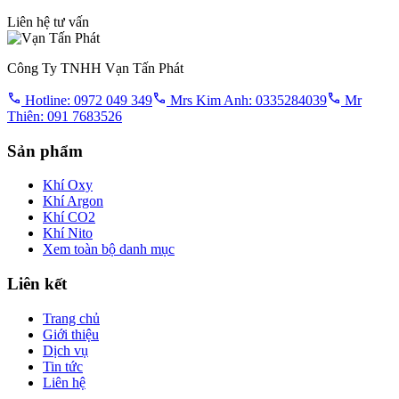
Liên hệ tư vấn
Công Ty TNHH Vạn Tấn Phát
Hotline: 0972 049 349
Mrs Kim Anh: 0335284039
Mr
Thiên: 091 7683526
Sản phẩm
Khí Oxy
Khí Argon
Khí CO2
Khí Nito
Xem toàn bộ danh mục
Liên kết
Trang chủ
Giới thiệu
Dịch vụ
Tin tức
Liên hệ