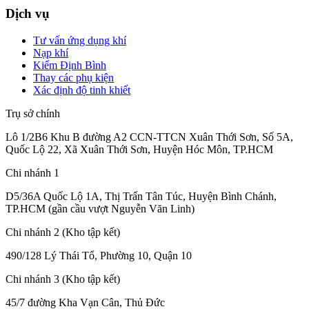
Dịch vụ
Tư vấn ứng dụng khí
Nạp khí
Kiểm Định Bình
Thay các phụ kiện
Xác định độ tinh khiết
Trụ sở chính
Lô 1/2B6 Khu B đường A2 CCN-TTCN Xuân Thới Sơn, Số 5A,
Quốc Lộ 22, Xã Xuân Thới Sơn, Huyện Hóc Môn, TP.HCM
Chi nhánh 1
D5/36A Quốc Lộ 1A, Thị Trấn Tân Túc, Huyện Bình Chánh,
TP.HCM (gần cầu vượt Nguyễn Văn Linh)
Chi nhánh 2 (Kho tập kết)
490/128 Lý Thái Tổ, Phường 10, Quận 10
Chi nhánh 3 (Kho tập kết)
45/7 đường Kha Vạn Cân, Thủ Đức