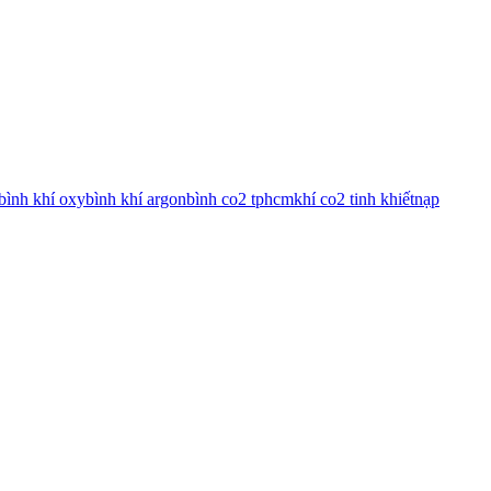
bình khí oxy
bình khí argon
bình co2 tphcm
khí co2 tinh khiết
nạp