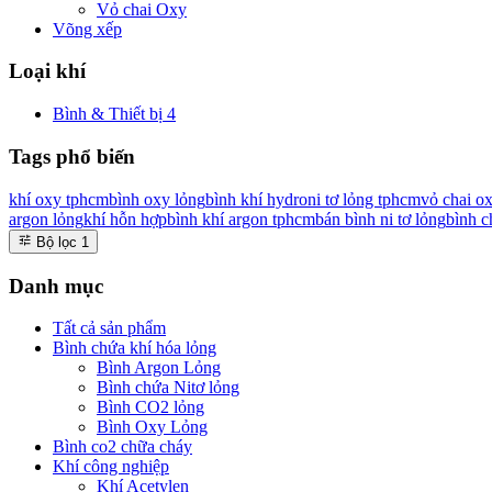
Vỏ chai Oxy
Võng xếp
Loại khí
Bình & Thiết bị
4
Tags phổ biến
khí oxy tphcm
bình oxy lỏng
bình khí hydro
ni tơ lỏng tphcm
vỏ chai o
argon lỏng
khí hỗn hợp
bình khí argon tphcm
bán bình ni tơ lỏng
bình c
Bộ lọc
1
Danh mục
Tất cả sản phẩm
Bình chứa khí hóa lỏng
Bình Argon Lỏng
Bình chứa Nitơ lỏng
Bình CO2 lỏng
Bình Oxy Lỏng
Bình co2 chữa cháy
Khí công nghiệp
Khí Acetylen