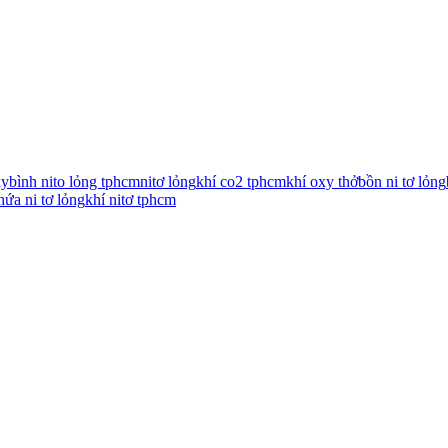
xy
bình nito lỏng tphcm
nitơ lỏng
khí co2 tphcm
khí oxy thở
bồn ni tơ lỏng
hứa ni tơ lỏng
khí nitơ tphcm