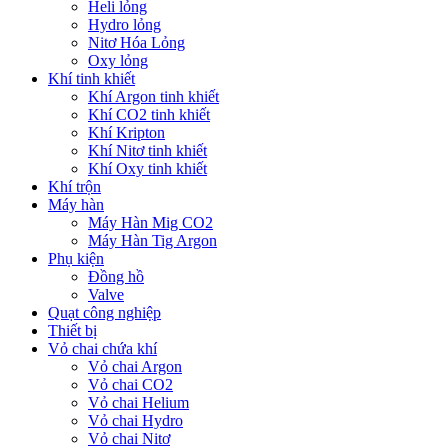
Heli lỏng
Hydro lỏng
Nitơ Hóa Lỏng
Oxy lỏng
Khí tinh khiết
Khí Argon tinh khiết
Khí CO2 tinh khiết
Khí Kripton
Khí Nitơ tinh khiết
Khí Oxy tinh khiết
Khí trộn
Máy hàn
Máy Hàn Mig CO2
Máy Hàn Tig Argon
Phụ kiện
Đồng hồ
Valve
Quạt công nghiệp
Thiết bị
Vỏ chai chứa khí
Vỏ chai Argon
Vỏ chai CO2
Vỏ chai Helium
Vỏ chai Hydro
Vỏ chai Nitơ