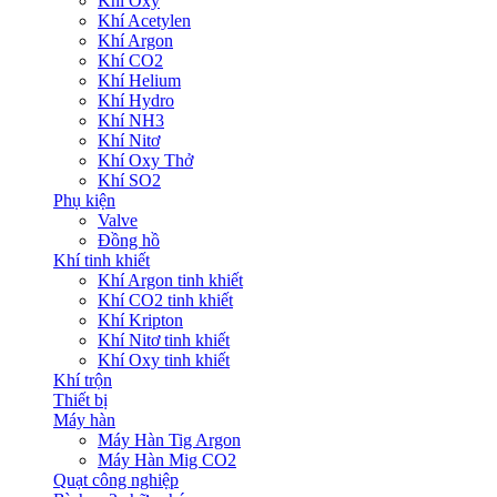
Khí Oxy
Khí Acetylen
Khí Argon
Khí CO2
Khí Helium
Khí Hydro
Khí NH3
Khí Nitơ
Khí Oxy Thở
Khí SO2
Phụ kiện
Valve
Đồng hồ
Khí tinh khiết
Khí Argon tinh khiết
Khí CO2 tinh khiết
Khí Kripton
Khí Nitơ tinh khiết
Khí Oxy tinh khiết
Khí trộn
Thiết bị
Máy hàn
Máy Hàn Tig Argon
Máy Hàn Mig CO2
Quạt công nghiệp