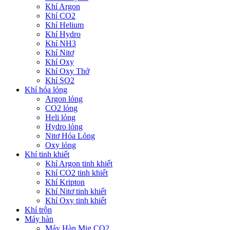
Khí Argon
Khí CO2
Khí Helium
Khí Hydro
Khí NH3
Khí Nitơ
Khí Oxy
Khí Oxy Thở
Khí SO2
Khí hóa lỏng
Argon lỏng
CO2 lỏng
Heli lỏng
Hydro lỏng
Nitơ Hóa Lỏng
Oxy lỏng
Khí tinh khiết
Khí Argon tinh khiết
Khí CO2 tinh khiết
Khí Kripton
Khí Nitơ tinh khiết
Khí Oxy tinh khiết
Khí trộn
Máy hàn
Máy Hàn Mig CO2