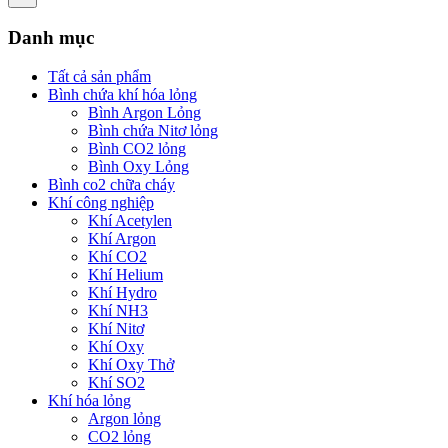
Danh mục
Tất cả sản phẩm
Bình chứa khí hóa lỏng
Bình Argon Lỏng
Bình chứa Nitơ lỏng
Bình CO2 lỏng
Bình Oxy Lỏng
Bình co2 chữa cháy
Khí công nghiệp
Khí Acetylen
Khí Argon
Khí CO2
Khí Helium
Khí Hydro
Khí NH3
Khí Nitơ
Khí Oxy
Khí Oxy Thở
Khí SO2
Khí hóa lỏng
Argon lỏng
CO2 lỏng