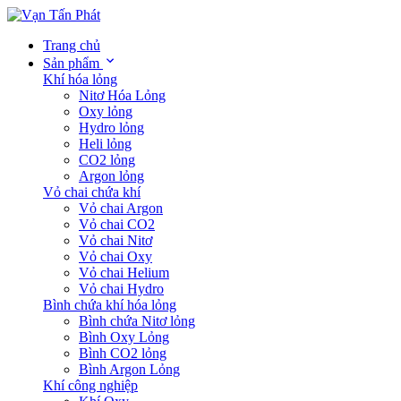
Trang chủ
Sản phẩm
Khí hóa lỏng
Nitơ Hóa Lỏng
Oxy lỏng
Hydro lỏng
Heli lỏng
CO2 lỏng
Argon lỏng
Vỏ chai chứa khí
Vỏ chai Argon
Vỏ chai CO2
Vỏ chai Nitơ
Vỏ chai Oxy
Vỏ chai Helium
Vỏ chai Hydro
Bình chứa khí hóa lỏng
Bình chứa Nitơ lỏng
Bình Oxy Lỏng
Bình CO2 lỏng
Bình Argon Lỏng
Khí công nghiệp