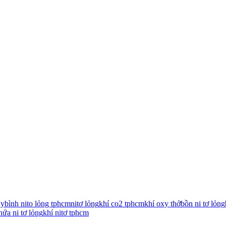
xy
bình nito lỏng tphcm
nitơ lỏng
khí co2 tphcm
khí oxy thở
bồn ni tơ lỏng
hứa ni tơ lỏng
khí nitơ tphcm