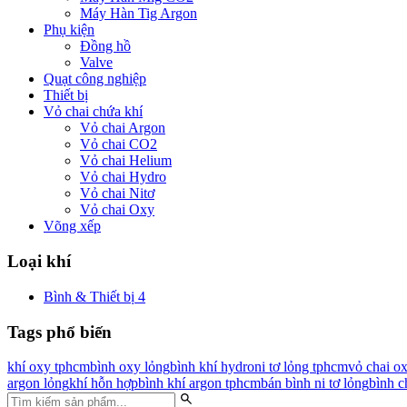
Máy Hàn Tig Argon
Phụ kiện
Đồng hồ
Valve
Quạt công nghiệp
Thiết bị
Vỏ chai chứa khí
Vỏ chai Argon
Vỏ chai CO2
Vỏ chai Helium
Vỏ chai Hydro
Vỏ chai Nitơ
Vỏ chai Oxy
Võng xếp
Loại khí
Bình & Thiết bị
4
Tags phổ biến
khí oxy tphcm
bình oxy lỏng
bình khí hydro
ni tơ lỏng tphcm
vỏ chai o
argon lỏng
khí hỗn hợp
bình khí argon tphcm
bán bình ni tơ lỏng
bình c