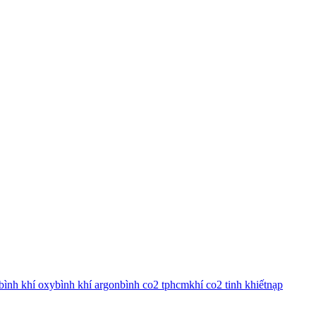
bình khí oxy
bình khí argon
bình co2 tphcm
khí co2 tinh khiết
nạp