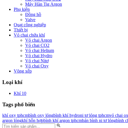
Máy Hàn Tig Argon
Phụ kiện
Đồng hồ
Valve
Quạt công nghiệp
Thiết bị
Vỏ chai chứa khí
Vỏ chai Argon
Vỏ chai CO2
Vỏ chai Helium
Vỏ chai Hydro
Vỏ chai Nitơ
Vỏ chai Oxy
Võng xếp
Loại khí
Khí
10
Tags phổ biến
khí oxy tphcm
bình oxy lỏng
bình khí hydro
ni tơ lỏng tphcm
vỏ chai o
argon lỏng
khí hỗn hợp
bình khí argon tphcm
bán bình ni tơ lỏng
bình c