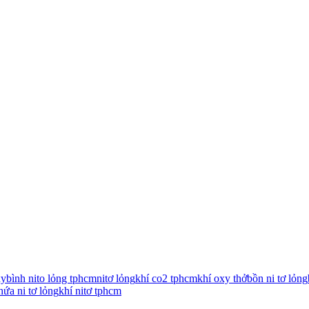
xy
bình nito lỏng tphcm
nitơ lỏng
khí co2 tphcm
khí oxy thở
bồn ni tơ lỏng
hứa ni tơ lỏng
khí nitơ tphcm