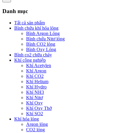
Danh mục
Tất cả sản phẩm
Bình chứa khí hóa lỏng
Bình Argon Lỏng
Bình chứa Nitơ lỏng
Bình CO2 lỏng
Bình Oxy Lỏng
Bình co2 chữa cháy
Khí công nghiệp
Khí Acetylen
Khí Argon
Khí CO2
Khí Helium
Khí Hydro
Khí NH3
Khí Nitơ
Khí Oxy
Khí Oxy Thở
Khí SO2
Khí hóa lỏng
Argon lỏng
CO2 lỏng