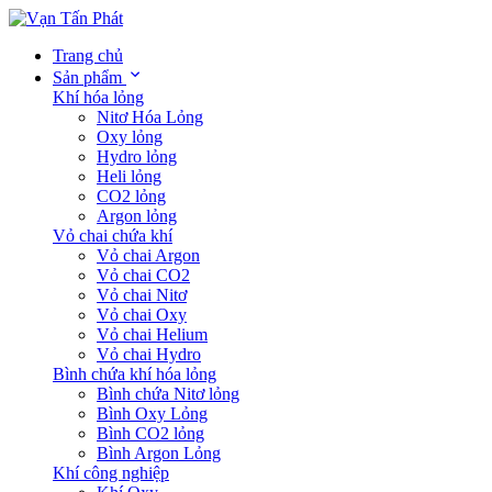
Trang chủ
Sản phẩm
Khí hóa lỏng
Nitơ Hóa Lỏng
Oxy lỏng
Hydro lỏng
Heli lỏng
CO2 lỏng
Argon lỏng
Vỏ chai chứa khí
Vỏ chai Argon
Vỏ chai CO2
Vỏ chai Nitơ
Vỏ chai Oxy
Vỏ chai Helium
Vỏ chai Hydro
Bình chứa khí hóa lỏng
Bình chứa Nitơ lỏng
Bình Oxy Lỏng
Bình CO2 lỏng
Bình Argon Lỏng
Khí công nghiệp