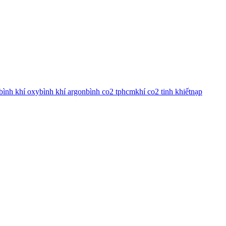
bình khí oxy
bình khí argon
bình co2 tphcm
khí co2 tinh khiết
nạp