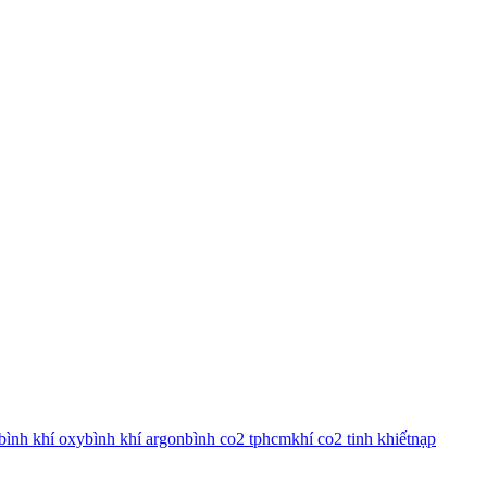
bình khí oxy
bình khí argon
bình co2 tphcm
khí co2 tinh khiết
nạp