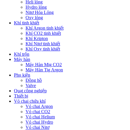
Heli lỏng
Hydro lỏng
Nitơ Hóa Lỏng
Oxy lỏng
Khí tinh khiết
Khí Argon tinh khiết
Khí CO2 tinh khiết
Khí Kripton
Khí Nitơ tinh khiết
Khí Oxy tinh khiết
Khí trộn
Máy hàn
Máy Hàn Mig CO2
Máy Hàn Tig Argon
Phụ kiện
Đồng hồ
Valve
Quạt công nghiệp
Thiết bị
Vỏ chai chứa khí
Vỏ chai Argon
Vỏ chai CO2
Vỏ chai Helium
Vỏ chai Hydro
Vỏ chai Nitơ