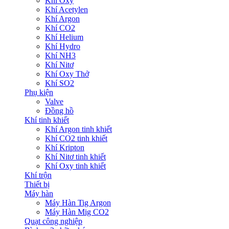
Khí Oxy
Khí Acetylen
Khí Argon
Khí CO2
Khí Helium
Khí Hydro
Khí NH3
Khí Nitơ
Khí Oxy Thở
Khí SO2
Phụ kiện
Valve
Đồng hồ
Khí tinh khiết
Khí Argon tinh khiết
Khí CO2 tinh khiết
Khí Kripton
Khí Nitơ tinh khiết
Khí Oxy tinh khiết
Khí trộn
Thiết bị
Máy hàn
Máy Hàn Tig Argon
Máy Hàn Mig CO2
Quạt công nghiệp