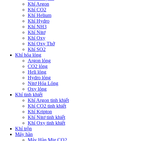
Khí Argon
Khí CO2
Khí Helium
Khí Hydro
Khí NH3
Khí Nitơ
Khí Oxy
Khí Oxy Thở
Khí SO2
Khí hóa lỏng
Argon lỏng
CO2 lỏng
Heli lỏng
Hydro lỏng
Nitơ Hóa Lỏng
Oxy lỏng
Khí tinh khiết
Khí Argon tinh khiết
Khí CO2 tinh khiết
Khí Kripton
Khí Nitơ tinh khiết
Khí Oxy tinh khiết
Khí trộn
Máy hàn
Máy Hàn Mig CO2