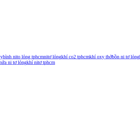
xy
bình nito lỏng tphcm
nitơ lỏng
khí co2 tphcm
khí oxy thở
bồn ni tơ lỏng
hứa ni tơ lỏng
khí nitơ tphcm