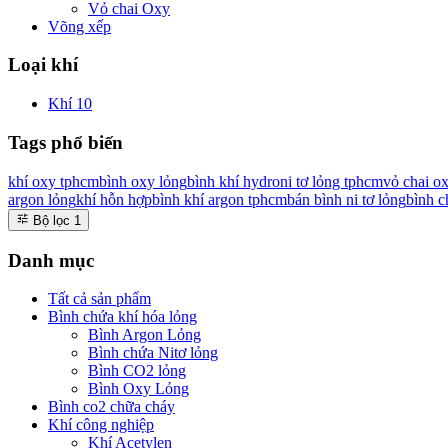
Vỏ chai Oxy
Võng xếp
Loại khí
Khí
10
Tags phổ biến
khí oxy tphcm
bình oxy lỏng
bình khí hydro
ni tơ lỏng tphcm
vỏ chai o
argon lỏng
khí hỗn hợp
bình khí argon tphcm
bán bình ni tơ lỏng
bình c
Bộ lọc
1
Danh mục
Tất cả sản phẩm
Bình chứa khí hóa lỏng
Bình Argon Lỏng
Bình chứa Nitơ lỏng
Bình CO2 lỏng
Bình Oxy Lỏng
Bình co2 chữa cháy
Khí công nghiệp
Khí Acetylen