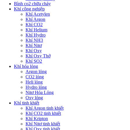
Bình co2 chữa cháy
Khí công nghiệp
Khí Acetylen
Khí Argon
Khí CO2
Khí Helium
Khí Hydro
Khí NH3
Khí Nitơ
Khí Oxy
Khí Oxy Thở
Khí SO2
Khí hóa lỏng
Argon lỏng
CO2 lỏng
Heli lỏng
Hydro lỏng
Nitơ Hóa Lỏng
Oxy lỏng
Khí tinh khiết
Khí Argon tinh khiết
Khí CO2 tinh khiết
Khí Kripton
Khí Nitơ tinh khiết
Khí Oxy tinh khiết