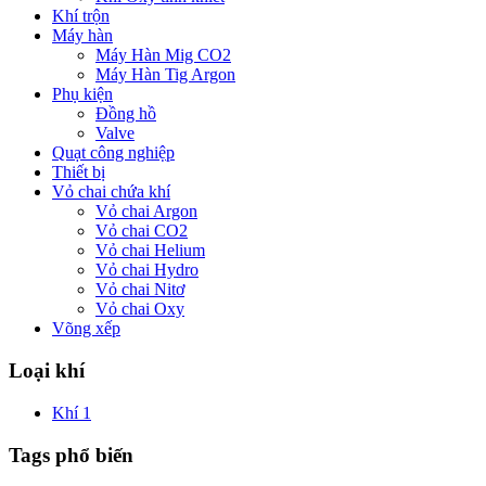
Khí trộn
Máy hàn
Máy Hàn Mig CO2
Máy Hàn Tig Argon
Phụ kiện
Đồng hồ
Valve
Quạt công nghiệp
Thiết bị
Vỏ chai chứa khí
Vỏ chai Argon
Vỏ chai CO2
Vỏ chai Helium
Vỏ chai Hydro
Vỏ chai Nitơ
Vỏ chai Oxy
Võng xếp
Loại khí
Khí
1
Tags phổ biến