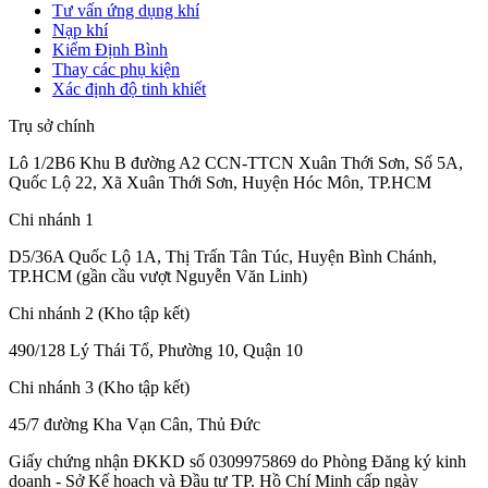
Tư vấn ứng dụng khí
Nạp khí
Kiểm Định Bình
Thay các phụ kiện
Xác định độ tinh khiết
Trụ sở chính
Lô 1/2B6 Khu B đường A2 CCN-TTCN Xuân Thới Sơn, Số 5A,
Quốc Lộ 22, Xã Xuân Thới Sơn, Huyện Hóc Môn, TP.HCM
Chi nhánh 1
D5/36A Quốc Lộ 1A, Thị Trấn Tân Túc, Huyện Bình Chánh,
TP.HCM (gần cầu vượt Nguyễn Văn Linh)
Chi nhánh 2 (Kho tập kết)
490/128 Lý Thái Tổ, Phường 10, Quận 10
Chi nhánh 3 (Kho tập kết)
45/7 đường Kha Vạn Cân, Thủ Đức
Giấy chứng nhận ĐKKD số 0309975869
do Phòng Đăng ký kinh
doanh - Sở Kế hoạch và Đầu tư TP. Hồ Chí Minh cấp
ngày