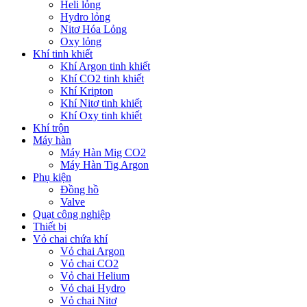
Heli lỏng
Hydro lỏng
Nitơ Hóa Lỏng
Oxy lỏng
Khí tinh khiết
Khí Argon tinh khiết
Khí CO2 tinh khiết
Khí Kripton
Khí Nitơ tinh khiết
Khí Oxy tinh khiết
Khí trộn
Máy hàn
Máy Hàn Mig CO2
Máy Hàn Tig Argon
Phụ kiện
Đồng hồ
Valve
Quạt công nghiệp
Thiết bị
Vỏ chai chứa khí
Vỏ chai Argon
Vỏ chai CO2
Vỏ chai Helium
Vỏ chai Hydro
Vỏ chai Nitơ