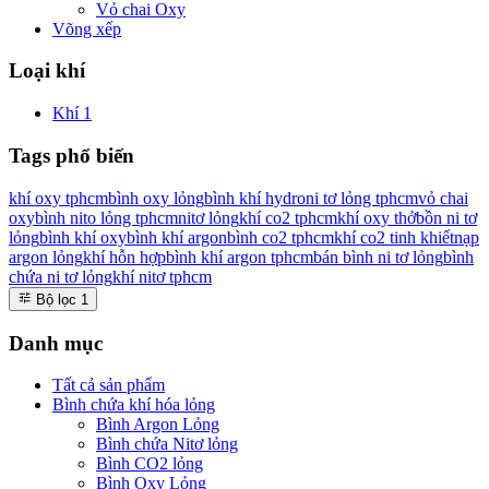
Vỏ chai Oxy
Võng xếp
Loại khí
Khí
1
Tags phổ biến
khí oxy tphcm
bình oxy lỏng
bình khí hydro
ni tơ lỏng tphcm
vỏ chai
oxy
bình nito lỏng tphcm
nitơ lỏng
khí co2 tphcm
khí oxy thở
bồn ni tơ
lỏng
bình khí oxy
bình khí argon
bình co2 tphcm
khí co2 tinh khiết
nạp
argon lỏng
khí hỗn hợp
bình khí argon tphcm
bán bình ni tơ lỏng
bình
chứa ni tơ lỏng
khí nitơ tphcm
Bộ lọc
1
Danh mục
Tất cả sản phẩm
Bình chứa khí hóa lỏng
Bình Argon Lỏng
Bình chứa Nitơ lỏng
Bình CO2 lỏng
Bình Oxy Lỏng