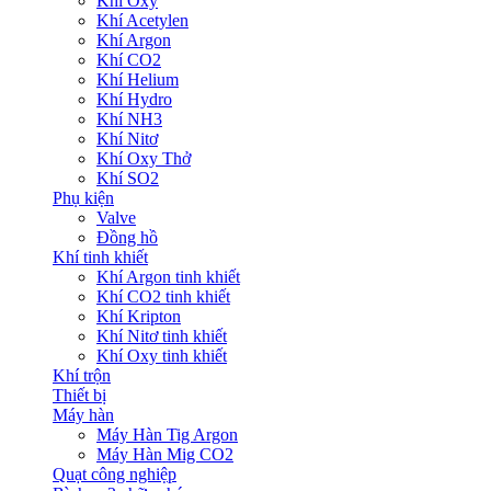
Khí Oxy
Khí Acetylen
Khí Argon
Khí CO2
Khí Helium
Khí Hydro
Khí NH3
Khí Nitơ
Khí Oxy Thở
Khí SO2
Phụ kiện
Valve
Đồng hồ
Khí tinh khiết
Khí Argon tinh khiết
Khí CO2 tinh khiết
Khí Kripton
Khí Nitơ tinh khiết
Khí Oxy tinh khiết
Khí trộn
Thiết bị
Máy hàn
Máy Hàn Tig Argon
Máy Hàn Mig CO2
Quạt công nghiệp