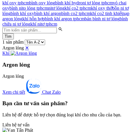
khí oxy tphcm
bình oxy lỏng
bình khí hydro
ni tơ lỏng tphcm
vỏ chai
oxy
bình nito lỏng tphcm
nitơ lỏng
khí co2 tphcm
khí oxy thở
bồn ni tơ
lỏng
bình khí oxy
bình khí argon
bình co2 tphcm
khí co2 tinh khiết
nạp
argon lỏng
khí hỗn hợp
bình khí argon tphcm
bán bình ni tơ lỏng
bình
chứa ni tơ lỏng
khí nitơ tphcm
Tìm
1 sản phẩm
Argon lỏng
✕
Khí
Argon lỏng
Argon lỏng
Xem chi tiết
Chat Zalo
Bạn cần tư vấn sản phẩm?
Liên hệ để được hỗ trợ chọn đúng loại khí cho nhu cầu của bạn.
Liên hệ tư vấn