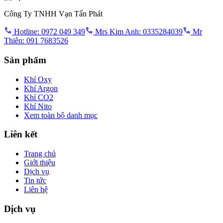
Công Ty TNHH Vạn Tấn Phát
Hotline: 0972 049 349
Mrs Kim Anh: 0335284039
Mr
Thiên: 091 7683526
Sản phẩm
Khí Oxy
Khí Argon
Khí CO2
Khí Nito
Xem toàn bộ danh mục
Liên kết
Trang chủ
Giới thiệu
Dịch vụ
Tin tức
Liên hệ
Dịch vụ