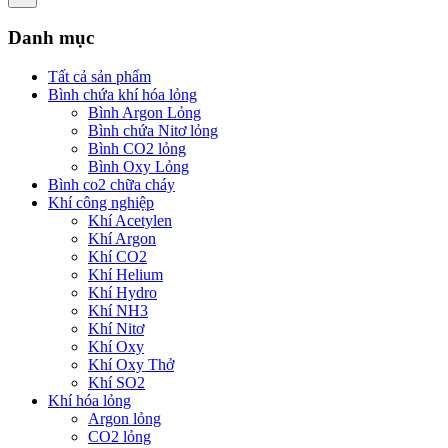
Danh mục
Tất cả sản phẩm
Bình chứa khí hóa lỏng
Bình Argon Lỏng
Bình chứa Nitơ lỏng
Bình CO2 lỏng
Bình Oxy Lỏng
Bình co2 chữa cháy
Khí công nghiệp
Khí Acetylen
Khí Argon
Khí CO2
Khí Helium
Khí Hydro
Khí NH3
Khí Nitơ
Khí Oxy
Khí Oxy Thở
Khí SO2
Khí hóa lỏng
Argon lỏng
CO2 lỏng