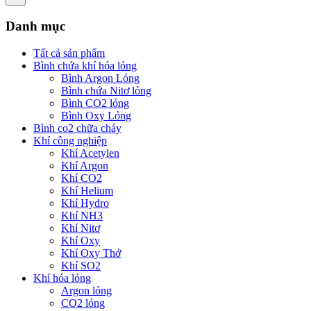
Danh mục
Tất cả sản phẩm
Bình chứa khí hóa lỏng
Bình Argon Lỏng
Bình chứa Nitơ lỏng
Bình CO2 lỏng
Bình Oxy Lỏng
Bình co2 chữa cháy
Khí công nghiệp
Khí Acetylen
Khí Argon
Khí CO2
Khí Helium
Khí Hydro
Khí NH3
Khí Nitơ
Khí Oxy
Khí Oxy Thở
Khí SO2
Khí hóa lỏng
Argon lỏng
CO2 lỏng