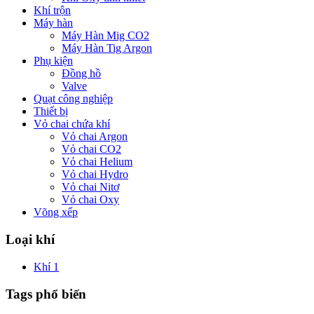
Khí trộn
Máy hàn
Máy Hàn Mig CO2
Máy Hàn Tig Argon
Phụ kiện
Đồng hồ
Valve
Quạt công nghiệp
Thiết bị
Vỏ chai chứa khí
Vỏ chai Argon
Vỏ chai CO2
Vỏ chai Helium
Vỏ chai Hydro
Vỏ chai Nitơ
Vỏ chai Oxy
Võng xếp
Loại khí
Khí
1
Tags phổ biến