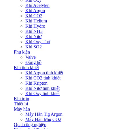
Khí Oxy
Khí Acetylen
Khí Argon
Khí CO2
Khí Helium
Khí Hydro
Khí NH3
Khí Nitơ
Khí Oxy Thở
Khí SO2
Phụ kiện
Valve
Đồng hồ
Khí tinh khiết
Khí Argon tinh khiết
Khí CO2 tinh khiết
Khí Kripton
Khí Nitơ tinh khiết
Khí Oxy tinh khiết
Khí trộn
Thiết bị
Máy hàn
Máy Hàn Tig Argon
Máy Hàn Mig CO2
Quạt công nghiệp