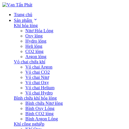
Trang chủ
Sản phẩm
Khí hóa lỏng
Nitơ Hóa Lỏng
Oxy lỏng
Hydro lỏng
Heli lỏng
CO2 lỏng
Argon lỏng
Vỏ chai chứa khí
Vỏ chai Argon
Vỏ chai CO2
Vỏ chai Nitơ
Vỏ chai Oxy
Vỏ chai Helium
Vỏ chai Hydro
Bình chứa khí hóa lỏng
Bình chứa Nitơ lỏng
Bình Oxy Lỏng
Bình CO2 lỏng
Bình Argon Lỏng
Khí công nghiệp