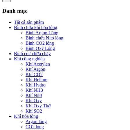
Danh mục
Tất cả sản phẩm
Bình chứa khí hóa lỏng
Bình Argon Lỏng
Bình chứa Nitơ lỏng
Bình CO2 lỏng
Bình Oxy Lỏng
Bình co2 chữa cháy
Khí công nghiệp
Khí Acetylen
Khí Argon
Khí CO2
Khí Helium
Khí Hydro
Khí NH3
Khí Nitơ
Khí Oxy
Khí Oxy Thở
Khí SO2
Khí hóa lỏng
Argon lỏng
CO2 lỏng