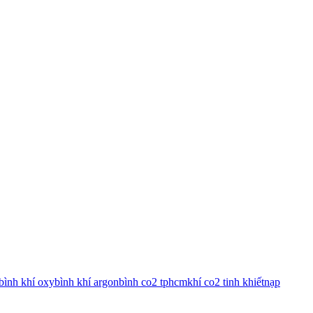
bình khí oxy
bình khí argon
bình co2 tphcm
khí co2 tinh khiết
nạp