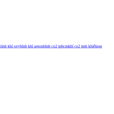
bình khí oxy
bình khí argon
bình co2 tphcm
khí co2 tinh khiết
nạp