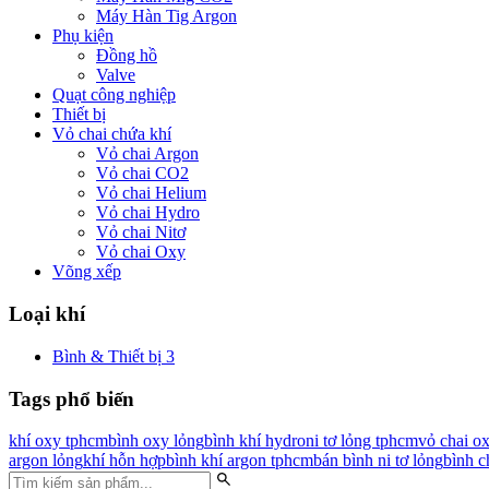
Máy Hàn Tig Argon
Phụ kiện
Đồng hồ
Valve
Quạt công nghiệp
Thiết bị
Vỏ chai chứa khí
Vỏ chai Argon
Vỏ chai CO2
Vỏ chai Helium
Vỏ chai Hydro
Vỏ chai Nitơ
Vỏ chai Oxy
Võng xếp
Loại khí
Bình & Thiết bị
3
Tags phổ biến
khí oxy tphcm
bình oxy lỏng
bình khí hydro
ni tơ lỏng tphcm
vỏ chai o
argon lỏng
khí hỗn hợp
bình khí argon tphcm
bán bình ni tơ lỏng
bình c