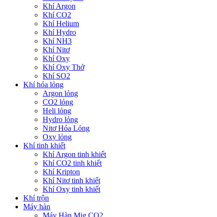
Khí Argon
Khí CO2
Khí Helium
Khí Hydro
Khí NH3
Khí Nitơ
Khí Oxy
Khí Oxy Thở
Khí SO2
Khí hóa lỏng
Argon lỏng
CO2 lỏng
Heli lỏng
Hydro lỏng
Nitơ Hóa Lỏng
Oxy lỏng
Khí tinh khiết
Khí Argon tinh khiết
Khí CO2 tinh khiết
Khí Kripton
Khí Nitơ tinh khiết
Khí Oxy tinh khiết
Khí trộn
Máy hàn
Máy Hàn Mig CO2