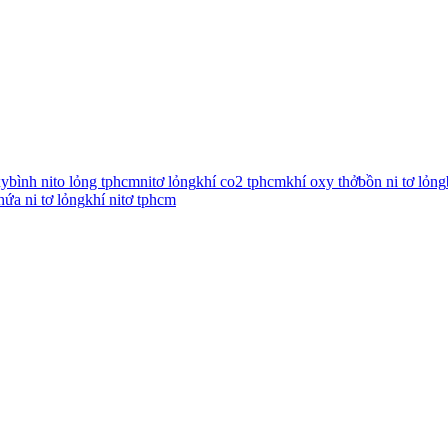
xy
bình nito lỏng tphcm
nitơ lỏng
khí co2 tphcm
khí oxy thở
bồn ni tơ lỏng
hứa ni tơ lỏng
khí nitơ tphcm