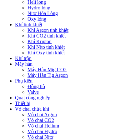
Heli lỏng
Hydro lỏng
Nitơ Hóa Lỏng
Oxy lỏng
Khí tinh khiết
Khí Argon tinh khiết
Khí CO2 tinh khiết
Khí Kripton
Khí Nitơ tinh khiết
Khí Oxy tinh khiết
Khí trộn
Máy hàn
Máy Hàn Mig CO2
Máy Hàn Tig Argon
Phụ kiện
Đồng hồ
Valve
Quạt công nghiệp
Thiết bị
Vỏ chai chứa khí
Vỏ chai Argon
Vỏ chai CO2
Vỏ chai Helium
Vỏ chai Hydro
Vỏ chai Nitơ