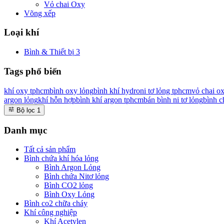
Vỏ chai Oxy
Võng xếp
Loại khí
Bình & Thiết bị
3
Tags phổ biến
khí oxy tphcm
bình oxy lỏng
bình khí hydro
ni tơ lỏng tphcm
vỏ chai o
argon lỏng
khí hỗn hợp
bình khí argon tphcm
bán bình ni tơ lỏng
bình c
Bộ lọc
1
Danh mục
Tất cả sản phẩm
Bình chứa khí hóa lỏng
Bình Argon Lỏng
Bình chứa Nitơ lỏng
Bình CO2 lỏng
Bình Oxy Lỏng
Bình co2 chữa cháy
Khí công nghiệp
Khí Acetylen