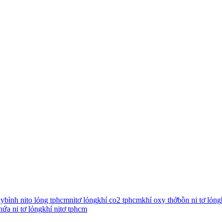
xy
bình nito lỏng tphcm
nitơ lỏng
khí co2 tphcm
khí oxy thở
bồn ni tơ lỏng
hứa ni tơ lỏng
khí nitơ tphcm