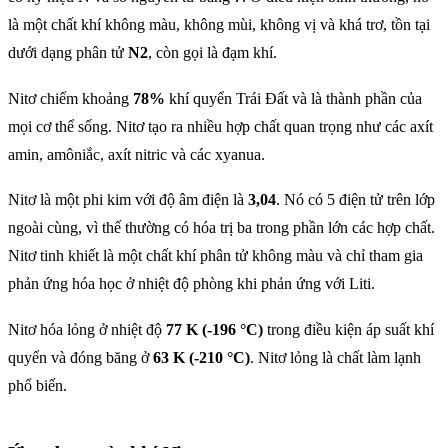
là một chất khí không màu, không mùi, không vị và khá trơ, tồn tại
dưới dạng phân tử
N2
, còn gọi là đạm khí.
Nitơ chiếm khoảng
78%
khí quyển Trái Đất và là thành phần của
mọi cơ thể sống. Nitơ tạo ra nhiều hợp chất quan trọng như các axít
amin, amôniắc, axít nitric và các xyanua.
Nitơ là một phi kim với độ âm điện là
3,04
. Nó có 5 điện tử trên lớp
ngoài cùng, vì thế thường có hóa trị ba trong phần lớn các hợp chất.
Nitơ tinh khiết là một chất khí phân tử không màu và chỉ tham gia
phản ứng hóa học ở nhiệt độ phòng khi phản ứng với Liti.
Nitơ hóa lỏng ở nhiệt độ
77 K (-196 °C)
trong điều kiện áp suất khí
quyển và đóng băng ở
63 K (-210 °C)
. Nitơ lỏng là chất làm lạnh
phổ biến.