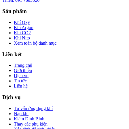
Thiên: 091 7683526
Sản phẩm
Khí Oxy
Khí Argon
Khí CO2
Khí Nito
Xem toàn bộ danh mục
Liên kết
Trang chủ
Giới thiệu
Dịch vụ
Tin tức
Liên hệ
Dịch vụ
Tư vấn ứng dụng khí
Nạp khí
Kiểm Định Bình
Thay các phụ kiện