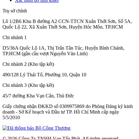
Xác định độ tinh khiết
Trụ sở chính
Lô 1/2B6 Khu B đường A2 CCN-TTCN Xuân Thới Sơn, Số 5A,
Quốc Lộ 22, Xã Xuân Thới Sơn, Huyện Hóc Môn, TP.HCM
Chi nhánh 1
D5/36A Quốc Lộ 1A, Thị Trấn Tân Túc, Huyện Bình Chánh,
TP.HCM (gần cầu vượt Nguyễn Văn Linh)
Chi nhánh 2 (Kho tập kết)
490/128 Lý Thái Tổ, Phường 10, Quận 10
Chi nhánh 3 (Kho tập kết)
45/7 đường Kha Vạn Cân, Thủ Đức
Giấy chứng nhận ĐKKD số 0309975869
do Phòng Đăng ký kinh
doanh - Sở Kế hoạch và Đầu tư TP. Hồ Chí Minh cấp
ngày
5/5/2010
© 2026 Công Ty TNHH Vạn Tấn Phát. All rights reserved.