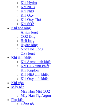
Khí Hydro
Khí NH3
Khí Nitơ
Khí Oxy
Khí Oxy Thở
Khí SO2
Khí hóa lỏng
Argon lỏng
CO2 lỏng
Heli lỏng
Hydro lỏng
Nitơ Hóa Lỏng
Oxy lỏng
Khí tinh khiết
Khí Argon tinh khiết
Khí CO2 tinh khiết
Khí Kripton
Khí Nitơ tinh khiết
Khí Oxy tinh khiết
Khí trộn
Máy hàn
Máy Hàn Mig CO2
Máy Hàn Tig Argon
Phụ kiện
Đồng hồ