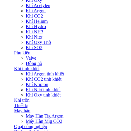
Khí Oxy
Khí Acetylen
Khí Argon
Khí CO2
Khí Helium
Khí Hydro
Khí NH3
Khí Nitơ
Khí Oxy Thở
Khí SO2
Phụ kiện
Valve
Đồng hồ
Khí tinh khiết
Khí Argon tinh khiết
Khí CO2 tinh khiết
Khí Kripton
Khí Nitơ tinh khiết
Khí Oxy tinh khiết
Khí trộn
Thiết bị
Máy hàn
Máy Hàn Tig Argon
Máy Hàn Mig CO2
Quạt công nghiệp