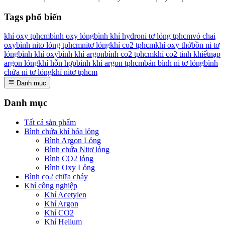
Tags phổ biến
khí oxy tphcm
bình oxy lỏng
bình khí hydro
ni tơ lỏng tphcm
vỏ chai
oxy
bình nito lỏng tphcm
nitơ lỏng
khí co2 tphcm
khí oxy thở
bồn ni tơ
lỏng
bình khí oxy
bình khí argon
bình co2 tphcm
khí co2 tinh khiết
nạp
argon lỏng
khí hỗn hợp
bình khí argon tphcm
bán bình ni tơ lỏng
bình
chứa ni tơ lỏng
khí nitơ tphcm
Danh mục
Danh mục
Tất cả sản phẩm
Bình chứa khí hóa lỏng
Bình Argon Lỏng
Bình chứa Nitơ lỏng
Bình CO2 lỏng
Bình Oxy Lỏng
Bình co2 chữa cháy
Khí công nghiệp
Khí Acetylen
Khí Argon
Khí CO2
Khí Helium