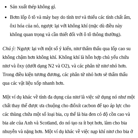
Sản xuất thép không gỉ.
Bơm lốp ô tô và máy bay do tính trơ và thiếu các tính chất ẩm,
ôxi hóa của nó, ngược lại với không khí (mặc dù điều này
không quan trọng và cần thiết đối với ô tô thông thường).
Chú ý:
Ngược lại với một số ý kiến, nitơ thẩm thấu qua lốp cao su
không chậm hơn không khí. Không khí là hỗn hợp chủ yếu chứa
nitơ và ôxy (dưới dạng N2 và O2), và các phân tử nitơ nhỏ hơn.
Trong điều kiện tương đương, các phân tử nhỏ hơn sẽ thẩm thấu
qua các vật liệu xốp nhanh hơn.
Một ví dụ khác về tính đa dụng của nitơ là việc sử dụng nó như một
chất thay thế được ưa chuộng cho điôxít cacbon để tạo áp lực cho
các thùng chứa một số loại bia, cụ thể là bia đen có độ cồn cao và
bia ale của Anh và Scotland, do nó tạo ra ít bọt hơn, làm cho bia
nhuyễn và nặng hơn. Một ví dụ khác về việc nạp khí nitơ cho bia ở