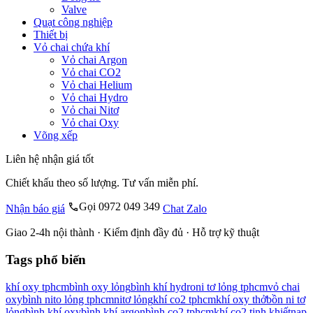
Valve
Quạt công nghiệp
Thiết bị
Vỏ chai chứa khí
Vỏ chai Argon
Vỏ chai CO2
Vỏ chai Helium
Vỏ chai Hydro
Vỏ chai Nitơ
Vỏ chai Oxy
Võng xếp
Liên hệ nhận giá tốt
Chiết khấu theo số lượng. Tư vấn miễn phí.
Gọi 0972 049 349
Nhận báo giá
Chat Zalo
Giao 2-4h nội thành · Kiểm định đầy đủ · Hỗ trợ kỹ thuật
Tags phổ biến
khí oxy tphcm
bình oxy lỏng
bình khí hydro
ni tơ lỏng tphcm
vỏ chai
oxy
bình nito lỏng tphcm
nitơ lỏng
khí co2 tphcm
khí oxy thở
bồn ni tơ
lỏng
bình khí oxy
bình khí argon
bình co2 tphcm
khí co2 tinh khiết
nạp