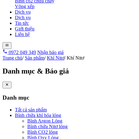
Bình co2 chữa cháy
Võng xếp
Dịch vụ
Dịch vụ
Tin tức
Giới thiệu
Liên hệ
0972 049 349
Nhận báo giá
Trang chủ
/
Sản phẩm
/
Khí Nitơ
/
Khí Nitơ
Danh mục & Báo giá
Danh mục
Tất cả sản phẩm
Bình chứa khí hóa lỏng
Bình Argon Lỏng
Bình chứa Nitơ lỏng
Bình CO2 lỏng
Bình Oxy Lỏng