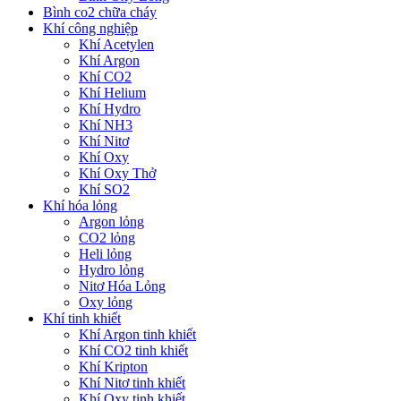
Bình co2 chữa cháy
Khí công nghiệp
Khí Acetylen
Khí Argon
Khí CO2
Khí Helium
Khí Hydro
Khí NH3
Khí Nitơ
Khí Oxy
Khí Oxy Thở
Khí SO2
Khí hóa lỏng
Argon lỏng
CO2 lỏng
Heli lỏng
Hydro lỏng
Nitơ Hóa Lỏng
Oxy lỏng
Khí tinh khiết
Khí Argon tinh khiết
Khí CO2 tinh khiết
Khí Kripton
Khí Nitơ tinh khiết
Khí Oxy tinh khiết