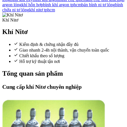
argon lỏng
khí hỗn hợp
bình khí argon tphcm
bán bình ni tơ lỏng
bình
chứa ni tơ lỏng
khí nitơ tphcm
Khí Nitơ
Khí Nitơ
Kiểm định & chứng nhận đầy đủ
Giao nhanh 2-4h nội thành, vận chuyển toàn quốc
Chiết khấu theo số lượng
Hỗ trợ kỹ thuật tận nơi
Tổng quan sản phẩm
Cung cấp
khí Nitơ
chuyên nghiệp