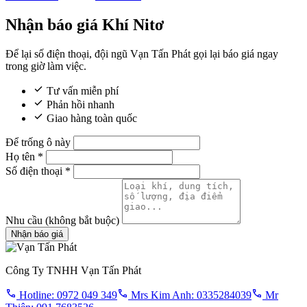
Nhận báo giá Khí Nitơ
Để lại số điện thoại, đội ngũ Vạn Tấn Phát gọi lại báo giá ngay
trong giờ làm việc.
Tư vấn miễn phí
Phản hồi nhanh
Giao hàng toàn quốc
Để trống ô này
Họ tên
*
Số điện thoại
*
Nhu cầu
(không bắt buộc)
Nhận báo giá
Công Ty TNHH Vạn Tấn Phát
Hotline: 0972 049 349
Mrs Kim Anh: 0335284039
Mr