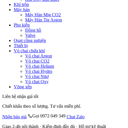
Khí trộn
Máy hàn
Máy Hàn Mig CO2
Máy Hàn Tig Argon
Phụ kiện
Đồng hồ
Valve
Quạt công nghiệp
Thiết bị
Vỏ chai chứa khí
Vỏ chai Argon
Vỏ chai CO2
Vỏ chai Helium
Vỏ chai Hydro
Vỏ chai Nitơ
Vỏ chai Oxy
Võng xếp
Liên hệ nhận giá tốt
Chiết khấu theo số lượng. Tư vấn miễn phí.
Gọi 0972 049 349
Nhận báo giá
Chat Zalo
Giao 2-4h nội thành · Kiểm định đầy đủ · Hỗ trợ kỹ thuật