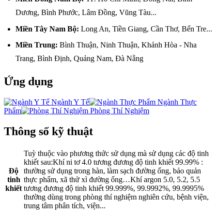
Dương, Bình Phước, Lâm Đồng, Vũng Tàu...
Miền Tây Nam Bộ:
Long An, Tiền Giang, Cần Thơ, Bến Tre...
Miền Trung:
Bình Thuận, Ninh Thuận, Khánh Hòa - Nha
Trang, Bình Định, Quảng Nam, Đà Nẵng
Ứng dụng
Ngành Y Tế
Ngành Thực
Phẩm
Phòng Thí Nghiệm
Thông số kỹ thuật
Tuỳ thuộc vào phương thức sử dụng mà sử dụng các độ tinh
khiết sau:Khí ni tơ 4.0 tương đương độ tinh khiết 99.99% :
Độ
thường sử dụng trong hàn, làm sạch đường ống, bảo quản
tinh
thực phẩm, xã thử xì đường ống…Khí argon 5.0, 5.2, 5.5
khiết
tương đương độ tinh khiết 99.999%, 99.9992%, 99.9995%
thường dùng trong phòng thí nghiệm nghiên cứu, bệnh viện,
trung tâm phân tích, viện...