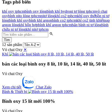
Tags phổ biến
khí oxy tphcm
bình oxy lỏng
bình khí hydro
ni tơ lỏng tphcm
vỏ chai
oxy
bình nito lỏng tphcm
nitơ lỏng
khí co2 tphcm
khí oxy thở
bồn ni tơ
lỏng
bình khí oxy
bình khí argon
bình co2 tphcm
khí co2 tinh khiết
nạp
argon lỏng
khí hỗn hợp
bình khí argon tphcm
bán bình ni tơ lỏng
bình
chứa ni tơ lỏng
khí nitơ tphcm
Tìm
12 sản phẩm
Vỏ chai Oxy
✕
Khí
bán các loại bình oxy 8 lít, 10 lít, 14 lít, 40 lít, 50 lít
Vỏ chai Oxy
Xem chi tiết
Chat Zalo
Bình & Thiết bị
Bình oxy 15 lít mới 100%
Vỏ chai Oxy