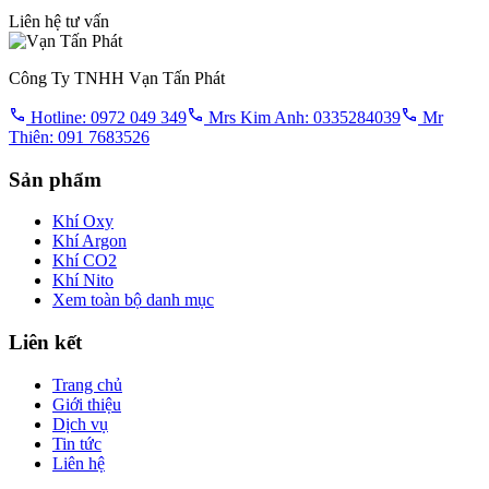
Liên hệ tư vấn
Công Ty TNHH Vạn Tấn Phát
Hotline: 0972 049 349
Mrs Kim Anh: 0335284039
Mr
Thiên: 091 7683526
Sản phẩm
Khí Oxy
Khí Argon
Khí CO2
Khí Nito
Xem toàn bộ danh mục
Liên kết
Trang chủ
Giới thiệu
Dịch vụ
Tin tức
Liên hệ