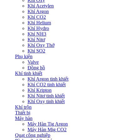
Khí Oxy
Khí Acetylen
Khí Argon
Khí CO2
Khí Helium
Khí Hydro
Khí NH3
Khí Nitơ
Khí Oxy Thở
Khí SO2
Phụ kiện
Valve
Đồng hồ
Khí tinh khiết
Khí Argon tinh khiết
Khí CO2 tinh khiết
Khí Kripton
Khí Nitơ tinh khiết
Khí Oxy tinh khiết
Khí trộn
Thiết bị
Máy hàn
Máy Hàn Tig Argon
Máy Hàn Mig CO2
Quạt công nghiệp