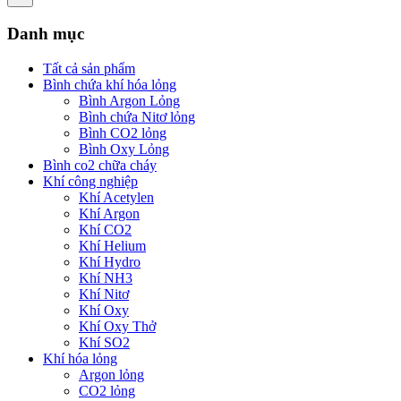
Danh mục
Tất cả sản phẩm
Bình chứa khí hóa lỏng
Bình Argon Lỏng
Bình chứa Nitơ lỏng
Bình CO2 lỏng
Bình Oxy Lỏng
Bình co2 chữa cháy
Khí công nghiệp
Khí Acetylen
Khí Argon
Khí CO2
Khí Helium
Khí Hydro
Khí NH3
Khí Nitơ
Khí Oxy
Khí Oxy Thở
Khí SO2
Khí hóa lỏng
Argon lỏng
CO2 lỏng