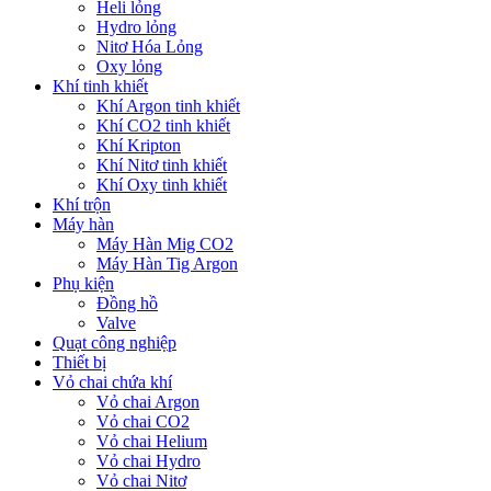
Heli lỏng
Hydro lỏng
Nitơ Hóa Lỏng
Oxy lỏng
Khí tinh khiết
Khí Argon tinh khiết
Khí CO2 tinh khiết
Khí Kripton
Khí Nitơ tinh khiết
Khí Oxy tinh khiết
Khí trộn
Máy hàn
Máy Hàn Mig CO2
Máy Hàn Tig Argon
Phụ kiện
Đồng hồ
Valve
Quạt công nghiệp
Thiết bị
Vỏ chai chứa khí
Vỏ chai Argon
Vỏ chai CO2
Vỏ chai Helium
Vỏ chai Hydro
Vỏ chai Nitơ