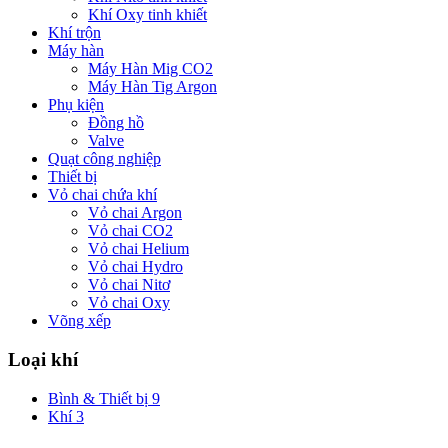
Khí Oxy tinh khiết
Khí trộn
Máy hàn
Máy Hàn Mig CO2
Máy Hàn Tig Argon
Phụ kiện
Đồng hồ
Valve
Quạt công nghiệp
Thiết bị
Vỏ chai chứa khí
Vỏ chai Argon
Vỏ chai CO2
Vỏ chai Helium
Vỏ chai Hydro
Vỏ chai Nitơ
Vỏ chai Oxy
Võng xếp
Loại khí
Bình & Thiết bị
9
Khí
3