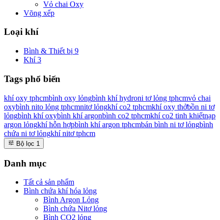
Vỏ chai Oxy
Võng xếp
Loại khí
Bình & Thiết bị
9
Khí
3
Tags phổ biến
khí oxy tphcm
bình oxy lỏng
bình khí hydro
ni tơ lỏng tphcm
vỏ chai
oxy
bình nito lỏng tphcm
nitơ lỏng
khí co2 tphcm
khí oxy thở
bồn ni tơ
lỏng
bình khí oxy
bình khí argon
bình co2 tphcm
khí co2 tinh khiết
nạp
argon lỏng
khí hỗn hợp
bình khí argon tphcm
bán bình ni tơ lỏng
bình
chứa ni tơ lỏng
khí nitơ tphcm
Bộ lọc
1
Danh mục
Tất cả sản phẩm
Bình chứa khí hóa lỏng
Bình Argon Lỏng
Bình chứa Nitơ lỏng
Bình CO2 lỏng