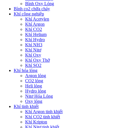
Bình Oxy Lỏng
Bình co2 chữa cháy
Khí công nghiệp
Khí Acetylen
Khí Argon
Khí CO2
Khí Helium
Khí Hydro
Khí NH3
Khí Nitơ
Khí Oxy
Khí Oxy Thở
Khí SO2
Khí hóa lỏng
Argon lỏng
CO2 lỏng
Heli lỏng
Hydro lỏng
Nitơ Hóa Lỏng
Oxy lỏng
Khí tinh khiết
Khí Argon tinh khiết
Khí CO2 tinh khiết
Khí Kripton
Khí Nitơ tinh khiết