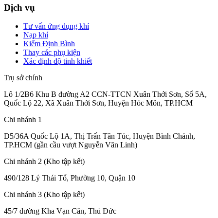
Dịch vụ
Tư vấn ứng dụng khí
Nạp khí
Kiểm Định Bình
Thay các phụ kiện
Xác định độ tinh khiết
Trụ sở chính
Lô 1/2B6 Khu B đường A2 CCN-TTCN Xuân Thới Sơn, Số 5A,
Quốc Lộ 22, Xã Xuân Thới Sơn, Huyện Hóc Môn, TP.HCM
Chi nhánh 1
D5/36A Quốc Lộ 1A, Thị Trấn Tân Túc, Huyện Bình Chánh,
TP.HCM (gần cầu vượt Nguyễn Văn Linh)
Chi nhánh 2 (Kho tập kết)
490/128 Lý Thái Tổ, Phường 10, Quận 10
Chi nhánh 3 (Kho tập kết)
45/7 đường Kha Vạn Cân, Thủ Đức