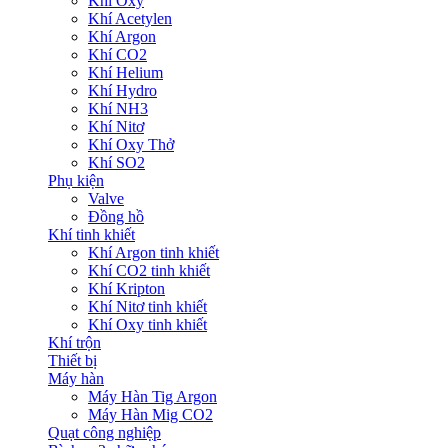
Khí Oxy
Khí Acetylen
Khí Argon
Khí CO2
Khí Helium
Khí Hydro
Khí NH3
Khí Nitơ
Khí Oxy Thở
Khí SO2
Phụ kiện
Valve
Đồng hồ
Khí tinh khiết
Khí Argon tinh khiết
Khí CO2 tinh khiết
Khí Kripton
Khí Nitơ tinh khiết
Khí Oxy tinh khiết
Khí trộn
Thiết bị
Máy hàn
Máy Hàn Tig Argon
Máy Hàn Mig CO2
Quạt công nghiệp