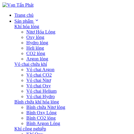
Trang chủ
Sản phẩm
Khí hóa lỏng
Nitơ Hóa Lỏng
Oxy lỏng
Hydro lỏng
Heli lỏng
CO2 lỏng
Argon lỏng
Vỏ chai chứa khí
Vỏ chai Argon
Vỏ chai CO2
Vỏ chai Nitơ
Vỏ chai Oxy
Vỏ chai Helium
Vỏ chai Hydro
Bình chứa khí hóa lỏng
Bình chứa Nitơ lỏng
Bình Oxy Lỏng
Bình CO2 lỏng
Bình Argon Lỏng
Khí công nghiệp