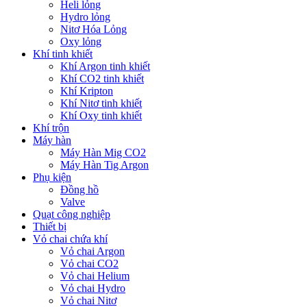
Heli lỏng
Hydro lỏng
Nitơ Hóa Lỏng
Oxy lỏng
Khí tinh khiết
Khí Argon tinh khiết
Khí CO2 tinh khiết
Khí Kripton
Khí Nitơ tinh khiết
Khí Oxy tinh khiết
Khí trộn
Máy hàn
Máy Hàn Mig CO2
Máy Hàn Tig Argon
Phụ kiện
Đồng hồ
Valve
Quạt công nghiệp
Thiết bị
Vỏ chai chứa khí
Vỏ chai Argon
Vỏ chai CO2
Vỏ chai Helium
Vỏ chai Hydro
Vỏ chai Nitơ