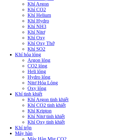
Khí Argon
Khí CO2
Khí Helium
Khí Hydro
Khí NH3
Khí Nitơ
Khí Oxy
Khí Oxy Thở
Khí SO2
Khí hóa lỏng
Argon lỏng
CO2 lỏng
Heli lỏng
Hydro lỏng
Nitơ Hóa Lỏng
Oxy lỏng
Khí tinh khiết
Khí Argon tinh khiết
Khí CO2 tinh khiết
Khí Kripton
Khí Nitơ tinh khiết
Khí Oxy tinh khiết
Khí trộn
Máy hàn
Máy Hàn Mig CO2