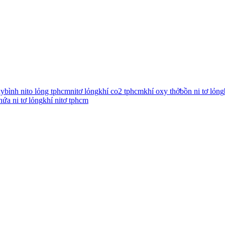
xy
bình nito lỏng tphcm
nitơ lỏng
khí co2 tphcm
khí oxy thở
bồn ni tơ lỏng
hứa ni tơ lỏng
khí nitơ tphcm