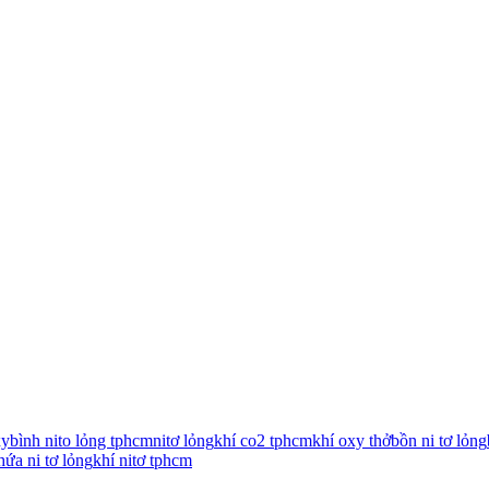
xy
bình nito lỏng tphcm
nitơ lỏng
khí co2 tphcm
khí oxy thở
bồn ni tơ lỏng
hứa ni tơ lỏng
khí nitơ tphcm