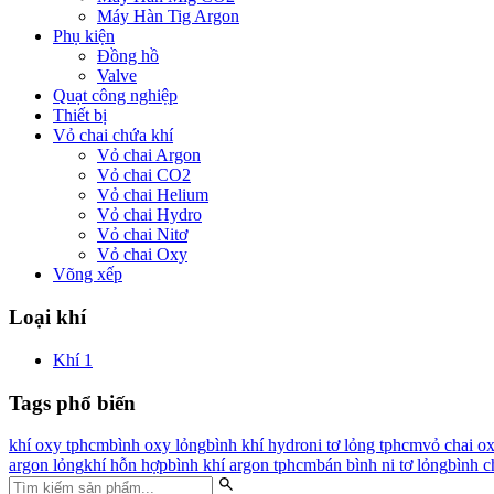
Máy Hàn Tig Argon
Phụ kiện
Đồng hồ
Valve
Quạt công nghiệp
Thiết bị
Vỏ chai chứa khí
Vỏ chai Argon
Vỏ chai CO2
Vỏ chai Helium
Vỏ chai Hydro
Vỏ chai Nitơ
Vỏ chai Oxy
Võng xếp
Loại khí
Khí
1
Tags phổ biến
khí oxy tphcm
bình oxy lỏng
bình khí hydro
ni tơ lỏng tphcm
vỏ chai o
argon lỏng
khí hỗn hợp
bình khí argon tphcm
bán bình ni tơ lỏng
bình c