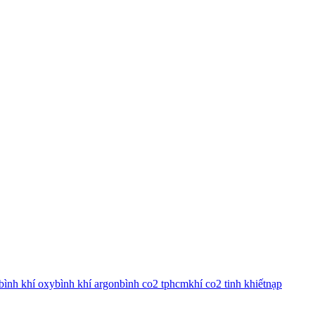
bình khí oxy
bình khí argon
bình co2 tphcm
khí co2 tinh khiết
nạp