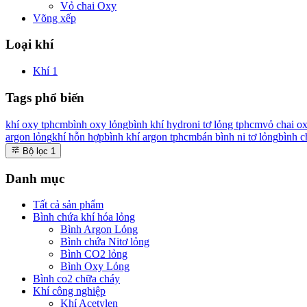
Vỏ chai Oxy
Võng xếp
Loại khí
Khí
1
Tags phổ biến
khí oxy tphcm
bình oxy lỏng
bình khí hydro
ni tơ lỏng tphcm
vỏ chai o
argon lỏng
khí hỗn hợp
bình khí argon tphcm
bán bình ni tơ lỏng
bình c
Bộ lọc
1
Danh mục
Tất cả sản phẩm
Bình chứa khí hóa lỏng
Bình Argon Lỏng
Bình chứa Nitơ lỏng
Bình CO2 lỏng
Bình Oxy Lỏng
Bình co2 chữa cháy
Khí công nghiệp
Khí Acetylen