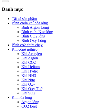
Danh mục
Tất cả sản phẩm
Bình chứa khí hóa lỏng
Bình Argon Lỏng
Bình chứa Nitơ lỏng
Bình CO2 lỏng
Bình Oxy Lỏng
Bình co2 chữa cháy
Khí công nghiệp
Khí Acetylen
Khí Argon
Khí CO2
Khí Helium
Khí Hydro
Khí NH3
Khí Nitơ
Khí Oxy
Khí Oxy Thở
Khí SO2
Khí hóa lỏng
Argon lỏng
CO2 lỏng