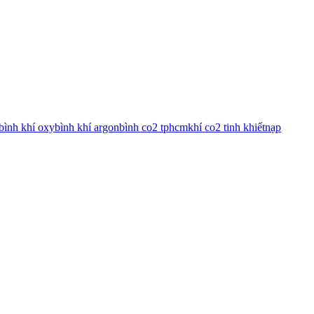
bình khí oxy
bình khí argon
bình co2 tphcm
khí co2 tinh khiết
nạp