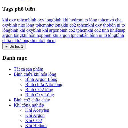
Tags phổ biến
khí oxy tphcm
bình oxy lỏng
bình khí hydro
ni tơ lỏng tphcm
vỏ chai
oxy
bình nito lỏng tphcm
nitơ lỏng
khí co2 tphcm
khí oxy thở
bồn ni tơ
lỏng
bình khí oxy
bình khí argon
bình co2 tphcm
khí co2 tinh khiết
nạp
argon lỏng
khí hỗn hợp
bình khí argon tphcm
bán bình ni tơ lỏng
bình
chứa ni tơ lỏng
khí nitơ tphcm
Bộ lọc
1
Danh mục
Tất cả sản phẩm
Bình chứa khí hóa lỏng
Bình Argon Lỏng
Bình chứa Nitơ lỏng
Bình CO2 lỏng
Bình Oxy Lỏng
Bình co2 chữa cháy
Khí công nghiệp
Khí Acetylen
Khí Argon
Khí CO2
Khí Helium