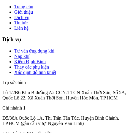
Trang chủ
Giới thiệu
Dịch vụ
Tin tức
Liên hệ
Dịch vụ
Tư vấn ứng dụng khí
Nạp khí
Kiểm Định Bình
Thay các phụ kiện
Xác định độ tinh khiết
Trụ sở chính
Lô 1/2B6 Khu B đường A2 CCN-TTCN Xuân Thới Sơn, Số 5A,
Quốc Lộ 22, Xã Xuân Thới Sơn, Huyện Hóc Môn, TP.HCM
Chi nhánh 1
D5/36A Quốc Lộ 1A, Thị Trấn Tân Túc, Huyện Bình Chánh,
TP.HCM (gần cầu vượt Nguyễn Văn Linh)