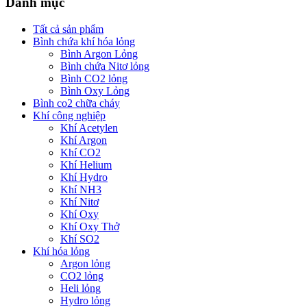
Danh mục
Tất cả sản phẩm
Bình chứa khí hóa lỏng
Bình Argon Lỏng
Bình chứa Nitơ lỏng
Bình CO2 lỏng
Bình Oxy Lỏng
Bình co2 chữa cháy
Khí công nghiệp
Khí Acetylen
Khí Argon
Khí CO2
Khí Helium
Khí Hydro
Khí NH3
Khí Nitơ
Khí Oxy
Khí Oxy Thở
Khí SO2
Khí hóa lỏng
Argon lỏng
CO2 lỏng
Heli lỏng
Hydro lỏng