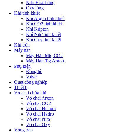
Nitơ Hóa Lỏng
Oxy lỏng
Khí tinh khiết
Khí Argon tinh khiết
Khí CO2 tinh khiết
Khí Kripton
Khí Nitơ tinh khiết
Khí Oxy tinh khiết
Khí trộn
Máy hàn
Máy Hàn Mig CO2
Máy Hàn Tig Argon
Phụ kiện
Đồng hồ
Valve
Quạt công nghiệp
Thiết bị
Vỏ chai chứa khí
Vỏ chai Argon
Vỏ chai CO2
Vỏ chai Helium
Vỏ chai Hydro
Vỏ chai Nitơ
Vỏ chai Oxy
Võng xếp