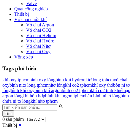
Valve
Quạt công nghiệp
Thiết bị
Vỏ chai chứa khí
Vỏ chai Argon
Vỏ chai CO2
Vỏ chai Helium
Vỏ chai Hydro
Vỏ chai Nitơ
Vỏ chai Oxy
Võng xếp
Tags phổ biến
khí oxy tphcm
bình oxy lỏng
bình khí hydro
ni tơ lỏng tphcm
vỏ chai
oxy
bình nito lỏng tphcm
nitơ lỏng
khí co2 tphcm
khí oxy thở
bồn ni tơ
lỏng
bình khí oxy
bình khí argon
bình co2 tphcm
khí co2 tinh khiết
nạp
argon lỏng
khí hỗn hợp
bình khí argon tphcm
bán bình ni tơ lỏng
bình
chứa ni tơ lỏng
khí nitơ tphcm
Tìm
0 sản phẩm
Thiết bị
✕