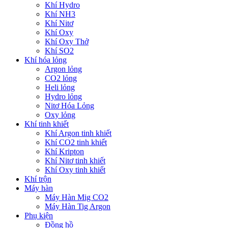
Khí Hydro
Khí NH3
Khí Nitơ
Khí Oxy
Khí Oxy Thở
Khí SO2
Khí hóa lỏng
Argon lỏng
CO2 lỏng
Heli lỏng
Hydro lỏng
Nitơ Hóa Lỏng
Oxy lỏng
Khí tinh khiết
Khí Argon tinh khiết
Khí CO2 tinh khiết
Khí Kripton
Khí Nitơ tinh khiết
Khí Oxy tinh khiết
Khí trộn
Máy hàn
Máy Hàn Mig CO2
Máy Hàn Tig Argon
Phụ kiện
Đồng hồ