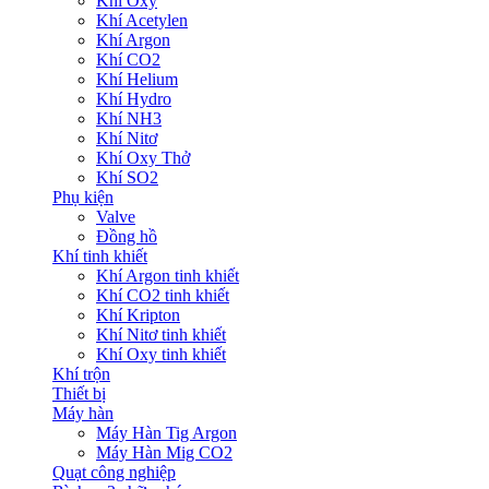
Khí Oxy
Khí Acetylen
Khí Argon
Khí CO2
Khí Helium
Khí Hydro
Khí NH3
Khí Nitơ
Khí Oxy Thở
Khí SO2
Phụ kiện
Valve
Đồng hồ
Khí tinh khiết
Khí Argon tinh khiết
Khí CO2 tinh khiết
Khí Kripton
Khí Nitơ tinh khiết
Khí Oxy tinh khiết
Khí trộn
Thiết bị
Máy hàn
Máy Hàn Tig Argon
Máy Hàn Mig CO2
Quạt công nghiệp