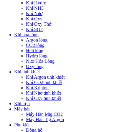
Khí Hydro
Khí NH3
Khí Nitơ
Khí Oxy
Khí Oxy Thở
Khí SO2
Khí hóa lỏng
Argon lỏng
CO2 lỏng
Heli lỏng
Hydro lỏng
Nitơ Hóa Lỏng
Oxy lỏng
Khí tinh khiết
Khí Argon tinh khiết
Khí CO2 tinh khiết
Khí Kripton
Khí Nitơ tinh khiết
Khí Oxy tinh khiết
Khí trộn
Máy hàn
Máy Hàn Mig CO2
Máy Hàn Tig Argon
Phụ kiện
Đồng hồ