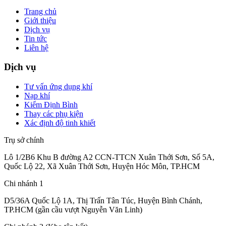
Trang chủ
Giới thiệu
Dịch vụ
Tin tức
Liên hệ
Dịch vụ
Tư vấn ứng dụng khí
Nạp khí
Kiểm Định Bình
Thay các phụ kiện
Xác định độ tinh khiết
Trụ sở chính
Lô 1/2B6 Khu B đường A2 CCN-TTCN Xuân Thới Sơn, Số 5A,
Quốc Lộ 22, Xã Xuân Thới Sơn, Huyện Hóc Môn, TP.HCM
Chi nhánh 1
D5/36A Quốc Lộ 1A, Thị Trấn Tân Túc, Huyện Bình Chánh,
TP.HCM (gần cầu vượt Nguyễn Văn Linh)