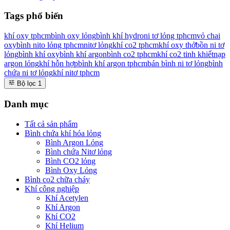
Tags phổ biến
khí oxy tphcm
bình oxy lỏng
bình khí hydro
ni tơ lỏng tphcm
vỏ chai
oxy
bình nito lỏng tphcm
nitơ lỏng
khí co2 tphcm
khí oxy thở
bồn ni tơ
lỏng
bình khí oxy
bình khí argon
bình co2 tphcm
khí co2 tinh khiết
nạp
argon lỏng
khí hỗn hợp
bình khí argon tphcm
bán bình ni tơ lỏng
bình
chứa ni tơ lỏng
khí nitơ tphcm
Bộ lọc
1
Danh mục
Tất cả sản phẩm
Bình chứa khí hóa lỏng
Bình Argon Lỏng
Bình chứa Nitơ lỏng
Bình CO2 lỏng
Bình Oxy Lỏng
Bình co2 chữa cháy
Khí công nghiệp
Khí Acetylen
Khí Argon
Khí CO2
Khí Helium