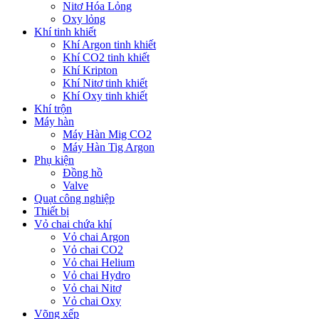
Nitơ Hóa Lỏng
Oxy lỏng
Khí tinh khiết
Khí Argon tinh khiết
Khí CO2 tinh khiết
Khí Kripton
Khí Nitơ tinh khiết
Khí Oxy tinh khiết
Khí trộn
Máy hàn
Máy Hàn Mig CO2
Máy Hàn Tig Argon
Phụ kiện
Đồng hồ
Valve
Quạt công nghiệp
Thiết bị
Vỏ chai chứa khí
Vỏ chai Argon
Vỏ chai CO2
Vỏ chai Helium
Vỏ chai Hydro
Vỏ chai Nitơ
Vỏ chai Oxy
Võng xếp