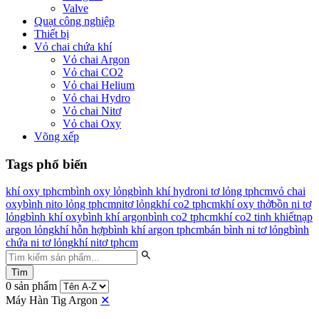
Valve
Quạt công nghiệp
Thiết bị
Vỏ chai chứa khí
Vỏ chai Argon
Vỏ chai CO2
Vỏ chai Helium
Vỏ chai Hydro
Vỏ chai Nitơ
Vỏ chai Oxy
Võng xếp
Tags phổ biến
khí oxy tphcm
bình oxy lỏng
bình khí hydro
ni tơ lỏng tphcm
vỏ chai
oxy
bình nito lỏng tphcm
nitơ lỏng
khí co2 tphcm
khí oxy thở
bồn ni tơ
lỏng
bình khí oxy
bình khí argon
bình co2 tphcm
khí co2 tinh khiết
nạp
argon lỏng
khí hỗn hợp
bình khí argon tphcm
bán bình ni tơ lỏng
bình
chứa ni tơ lỏng
khí nitơ tphcm
Tìm
0 sản phẩm
Máy Hàn Tig Argon
✕