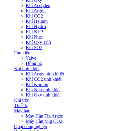
Khí Oxy
Khí Acetylen
Khí Argon
Khí CO2
Khí Helium
Khí Hydro
Khí NH3
Khí Nitơ
Khí Oxy Thở
Khí SO2
Phụ kiện
Valve
Đồng hồ
Khí tinh khiết
Khí Argon tinh khiết
Khí CO2 tinh khiết
Khí Kripton
Khí Nitơ tinh khiết
Khí Oxy tinh khiết
Khí trộn
Thiết bị
Máy hàn
Máy Hàn Tig Argon
Máy Hàn Mig CO2
Quạt công nghiệp