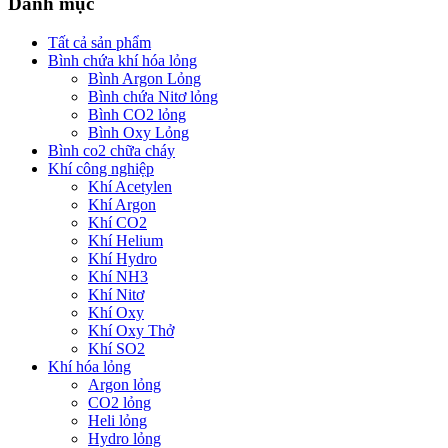
Danh mục
Tất cả sản phẩm
Bình chứa khí hóa lỏng
Bình Argon Lỏng
Bình chứa Nitơ lỏng
Bình CO2 lỏng
Bình Oxy Lỏng
Bình co2 chữa cháy
Khí công nghiệp
Khí Acetylen
Khí Argon
Khí CO2
Khí Helium
Khí Hydro
Khí NH3
Khí Nitơ
Khí Oxy
Khí Oxy Thở
Khí SO2
Khí hóa lỏng
Argon lỏng
CO2 lỏng
Heli lỏng
Hydro lỏng