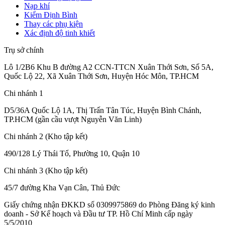
Nạp khí
Kiểm Định Bình
Thay các phụ kiện
Xác định độ tinh khiết
Trụ sở chính
Lô 1/2B6 Khu B đường A2 CCN-TTCN Xuân Thới Sơn, Số 5A,
Quốc Lộ 22, Xã Xuân Thới Sơn, Huyện Hóc Môn, TP.HCM
Chi nhánh 1
D5/36A Quốc Lộ 1A, Thị Trấn Tân Túc, Huyện Bình Chánh,
TP.HCM (gần cầu vượt Nguyễn Văn Linh)
Chi nhánh 2 (Kho tập kết)
490/128 Lý Thái Tổ, Phường 10, Quận 10
Chi nhánh 3 (Kho tập kết)
45/7 đường Kha Vạn Cân, Thủ Đức
Giấy chứng nhận ĐKKD số 0309975869
do Phòng Đăng ký kinh
doanh - Sở Kế hoạch và Đầu tư TP. Hồ Chí Minh cấp
ngày
5/5/2010