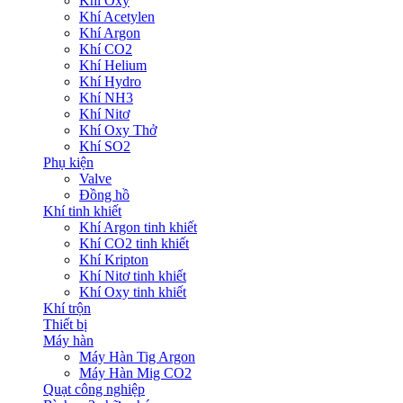
Khí Oxy
Khí Acetylen
Khí Argon
Khí CO2
Khí Helium
Khí Hydro
Khí NH3
Khí Nitơ
Khí Oxy Thở
Khí SO2
Phụ kiện
Valve
Đồng hồ
Khí tinh khiết
Khí Argon tinh khiết
Khí CO2 tinh khiết
Khí Kripton
Khí Nitơ tinh khiết
Khí Oxy tinh khiết
Khí trộn
Thiết bị
Máy hàn
Máy Hàn Tig Argon
Máy Hàn Mig CO2
Quạt công nghiệp