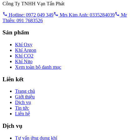
Công Ty TNHH Vạn Tấn Phát
Hotline: 0972 049 349
Mrs Kim Anh: 0335284039
Mr
Thiên: 091 7683526
Sản phẩm
Khí Oxy
Khí Argon
Khí CO2
Khí Nito
Xem toàn bộ danh mục
Liên kết
Trang chủ
Giới thiệu
Dịch vụ
Tin tức
Liên hệ
Dịch vụ
Tư vấn ứng dụng khí