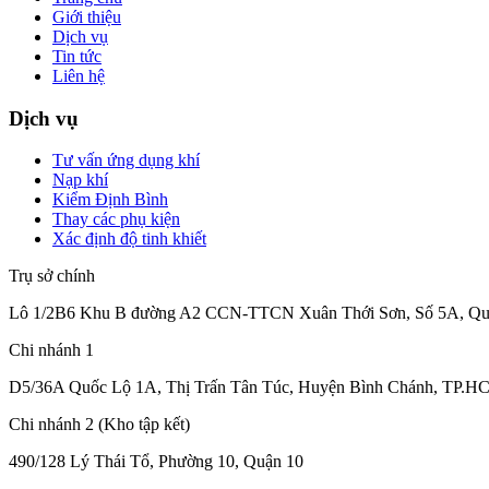
Giới thiệu
Dịch vụ
Tin tức
Liên hệ
Dịch vụ
Tư vấn ứng dụng khí
Nạp khí
Kiểm Định Bình
Thay các phụ kiện
Xác định độ tinh khiết
Trụ sở chính
Lô 1/2B6 Khu B đường A2 CCN-TTCN Xuân Thới Sơn, Số 5A, Qu
Chi nhánh 1
D5/36A Quốc Lộ 1A, Thị Trấn Tân Túc, Huyện Bình Chánh, TP.HC
Chi nhánh 2 (Kho tập kết)
490/128 Lý Thái Tổ, Phường 10, Quận 10