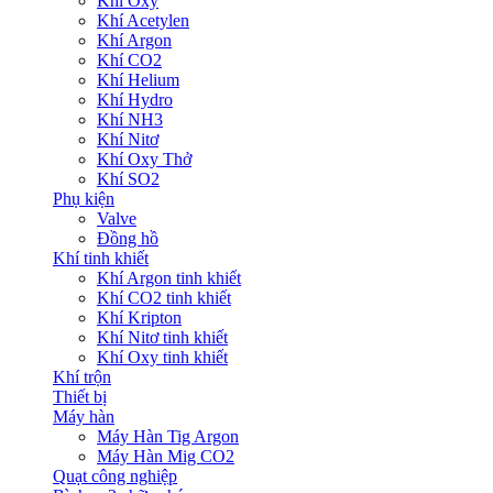
Khí Oxy
Khí Acetylen
Khí Argon
Khí CO2
Khí Helium
Khí Hydro
Khí NH3
Khí Nitơ
Khí Oxy Thở
Khí SO2
Phụ kiện
Valve
Đồng hồ
Khí tinh khiết
Khí Argon tinh khiết
Khí CO2 tinh khiết
Khí Kripton
Khí Nitơ tinh khiết
Khí Oxy tinh khiết
Khí trộn
Thiết bị
Máy hàn
Máy Hàn Tig Argon
Máy Hàn Mig CO2
Quạt công nghiệp