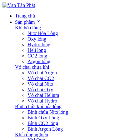
Trang chủ
Sản phẩm
Khí hóa lỏng
Nitơ Hóa Lỏng
Oxy lỏng
Hydro lỏng
Heli lỏng
CO2 lỏng
Argon lỏng
Vỏ chai chứa khí
Vỏ chai Argon
Vỏ chai CO2
Vỏ chai Nitơ
Vỏ chai Oxy
Vỏ chai Helium
Vỏ chai Hydro
Bình chứa khí hóa lỏng
Bình chứa Nitơ lỏng
Bình Oxy Lỏng
Bình CO2 lỏng
Bình Argon Lỏng
Khí công nghiệp