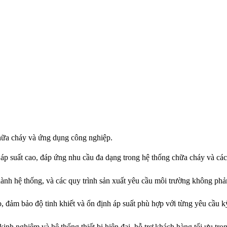
chữa cháy và ứng dụng công nghiệp.
i áp suất cao, đáp ứng nhu cầu đa dạng trong hệ thống chữa cháy và cá
ận hành hệ thống, và các quy trình sản xuất yêu cầu môi trường không p
, đảm bảo độ tinh khiết và ổn định áp suất phù hợp với từng yêu cầu k
inh nghiệm và hệ thống thiết bị hiện đại, hỗ trợ khách hàng tối ưu tro