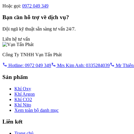
Hoặc gọi:
0972 049 349
Bạn cần hỗ trợ về dịch vụ?
Đội ngũ kỹ thuật sẵn sàng tư vấn 24/7.
Liên hệ tư vấn
Công Ty TNHH Vạn Tấn Phát
Hotline: 0972 049 349
Mrs Kim Anh: 0335284039
Mr Thiên
Sản phẩm
Khí Oxy
Khí Argon
Khí CO2
Khí Nito
Xem toàn bộ danh mục
Liên kết
Trang chủ