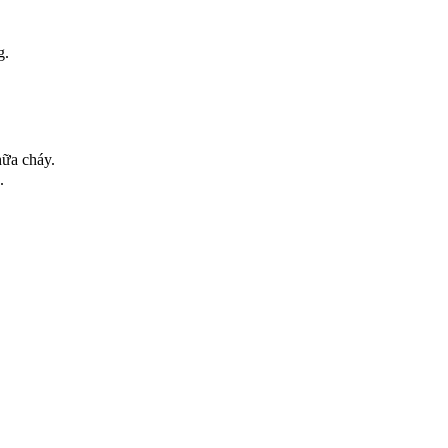
g.
hữa cháy.
.