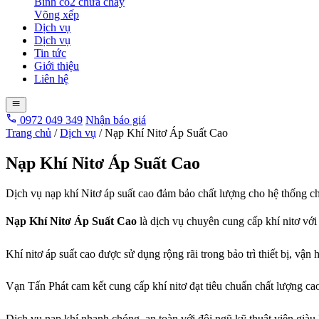
Bình co2 chữa cháy
Võng xếp
Dịch vụ
Dịch vụ
Tin tức
Giới thiệu
Liên hệ
0972 049 349
Nhận báo giá
Trang chủ
/
Dịch vụ
/
Nạp Khí Nitơ Áp Suất Cao
Nạp Khí Nitơ Áp Suất Cao
Dịch vụ nạp khí Nitơ áp suất cao đảm bảo chất lượng cho hệ thống 
Nạp Khí Nitơ Áp Suất Cao
là dịch vụ chuyên cung cấp khí nitơ vớ
Khí nitơ áp suất cao được sử dụng rộng rãi trong bảo trì thiết bị, v
Vạn Tấn Phát cam kết cung cấp khí nitơ đạt tiêu chuẩn chất lượng cao
Dịch vụ nạp khí nhanh chóng, an toàn với đội ngũ kỹ thuật viên giàu k