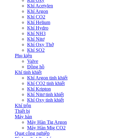
Khí Oxy
Khí Acetylen
Khí Argon
Khí CO2
Khí Helium
Khí Hydro
Khí NH3
Khí Nitơ
Khí Oxy Thở
Khí SO2
Phụ kiện
Valve
Đồng hồ
Khí tinh khiết
Khí Argon tinh khiết
Khí CO2 tinh khiết
Khí Kripton
Khí Nitơ tinh khiết
Khí Oxy tinh khiết
Khí trộn
Thiết bị
Máy hàn
Máy Hàn Tig Argon
Máy Hàn Mig CO2
Quạt công nghiệp