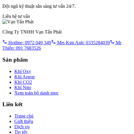
Đội ngũ kỹ thuật sẵn sàng tư vấn 24/7.
Liên hệ tư vấn
Công Ty TNHH Vạn Tấn Phát
Hotline: 0972 049 349
Mrs Kim Anh: 0335284039
Mr
Thiên: 091 7683526
Sản phẩm
Khí Oxy
Khí Argon
Khí CO2
Khí Nito
Xem toàn bộ danh mục
Liên kết
Trang chủ
Giới thiệu
Dịch vụ
Tin tức