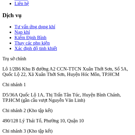
Liên hệ
Dịch vụ
Tư vấn ứng dụng khí
Nạp khí
Kiểm Định Bình
Thay các phụ kiện
Xác định độ tinh khiết
Trụ sở chính
Lô 1/2B6 Khu B đường A2 CCN-TTCN Xuân Thới Sơn, Số 5A,
Quốc Lộ 22, Xã Xuân Thới Sơn, Huyện Hóc Môn, TP.HCM
Chi nhánh 1
D5/36A Quốc Lộ 1A, Thị Trấn Tân Túc, Huyện Bình Chánh,
TP.HCM (gần cầu vượt Nguyễn Văn Linh)
Chi nhánh 2 (Kho tập kết)
490/128 Lý Thái Tổ, Phường 10, Quận 10
Chi nhánh 3 (Kho tập kết)