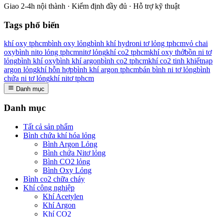
Giao 2-4h nội thành · Kiểm định đầy đủ · Hỗ trợ kỹ thuật
Tags phổ biến
khí oxy tphcm
bình oxy lỏng
bình khí hydro
ni tơ lỏng tphcm
vỏ chai
oxy
bình nito lỏng tphcm
nitơ lỏng
khí co2 tphcm
khí oxy thở
bồn ni tơ
lỏng
bình khí oxy
bình khí argon
bình co2 tphcm
khí co2 tinh khiết
nạp
argon lỏng
khí hỗn hợp
bình khí argon tphcm
bán bình ni tơ lỏng
bình
chứa ni tơ lỏng
khí nitơ tphcm
Danh mục
Danh mục
Tất cả sản phẩm
Bình chứa khí hóa lỏng
Bình Argon Lỏng
Bình chứa Nitơ lỏng
Bình CO2 lỏng
Bình Oxy Lỏng
Bình co2 chữa cháy
Khí công nghiệp
Khí Acetylen
Khí Argon
Khí CO2