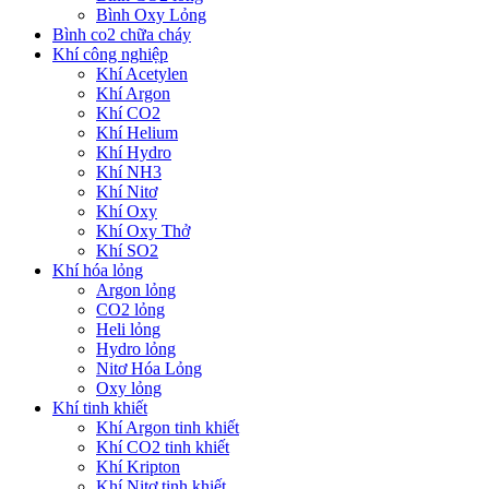
Bình Oxy Lỏng
Bình co2 chữa cháy
Khí công nghiệp
Khí Acetylen
Khí Argon
Khí CO2
Khí Helium
Khí Hydro
Khí NH3
Khí Nitơ
Khí Oxy
Khí Oxy Thở
Khí SO2
Khí hóa lỏng
Argon lỏng
CO2 lỏng
Heli lỏng
Hydro lỏng
Nitơ Hóa Lỏng
Oxy lỏng
Khí tinh khiết
Khí Argon tinh khiết
Khí CO2 tinh khiết
Khí Kripton
Khí Nitơ tinh khiết