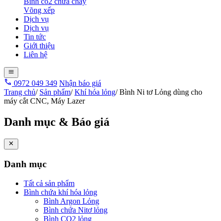
Bình co2 chữa cháy
Võng xếp
Dịch vụ
Dịch vụ
Tin tức
Giới thiệu
Liên hệ
0972 049 349
Nhận báo giá
Trang chủ
/
Sản phẩm
/
Khí hóa lỏng
/
Bình Ni tơ Lỏng dùng cho
máy cắt CNC, Máy Lazer
Danh mục & Báo giá
Danh mục
Tất cả sản phẩm
Bình chứa khí hóa lỏng
Bình Argon Lỏng
Bình chứa Nitơ lỏng
Bình CO2 lỏng