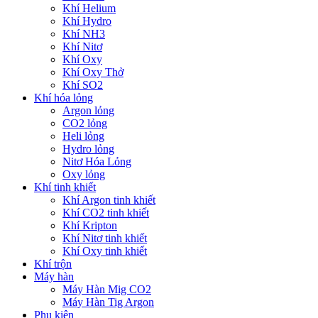
Khí Helium
Khí Hydro
Khí NH3
Khí Nitơ
Khí Oxy
Khí Oxy Thở
Khí SO2
Khí hóa lỏng
Argon lỏng
CO2 lỏng
Heli lỏng
Hydro lỏng
Nitơ Hóa Lỏng
Oxy lỏng
Khí tinh khiết
Khí Argon tinh khiết
Khí CO2 tinh khiết
Khí Kripton
Khí Nitơ tinh khiết
Khí Oxy tinh khiết
Khí trộn
Máy hàn
Máy Hàn Mig CO2
Máy Hàn Tig Argon
Phụ kiện