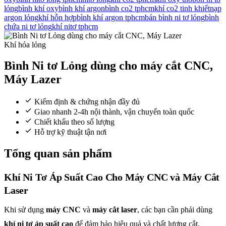
lỏng
bình khí oxy
bình khí argon
bình co2 tphcm
khí co2 tinh khiết
nạp
argon lỏng
khí hỗn hợp
bình khí argon tphcm
bán bình ni tơ lỏng
bình
chứa ni tơ lỏng
khí nitơ tphcm
Khí hóa lỏng
Bình Ni tơ Lỏng dùng cho máy cắt CNC,
Máy Lazer
Kiểm định & chứng nhận đầy đủ
Giao nhanh 2-4h nội thành, vận chuyển toàn quốc
Chiết khấu theo số lượng
Hỗ trợ kỹ thuật tận nơi
Tổng quan sản phẩm
Khí Ni Tơ Áp Suất Cao Cho Máy CNC và Máy Cắt
Laser
Khi sử dụng
máy CNC
và
máy cắt laser
, các bạn cần phải dùng
khí ni tơ áp suất cao
để đảm bảo hiệu quả và chất lượng cắt.