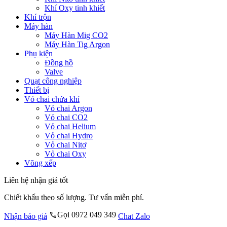
Khí Oxy tinh khiết
Khí trộn
Máy hàn
Máy Hàn Mig CO2
Máy Hàn Tig Argon
Phụ kiện
Đồng hồ
Valve
Quạt công nghiệp
Thiết bị
Vỏ chai chứa khí
Vỏ chai Argon
Vỏ chai CO2
Vỏ chai Helium
Vỏ chai Hydro
Vỏ chai Nitơ
Vỏ chai Oxy
Võng xếp
Liên hệ nhận giá tốt
Chiết khấu theo số lượng. Tư vấn miễn phí.
Gọi 0972 049 349
Nhận báo giá
Chat Zalo