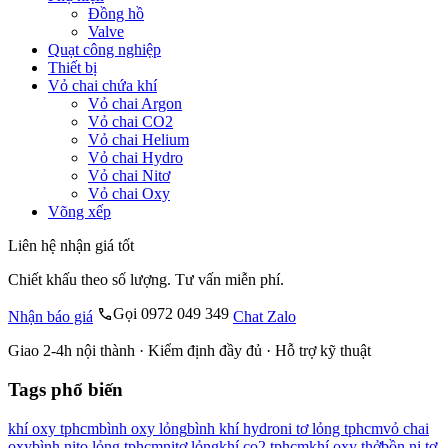
Đồng hồ
Valve
Quạt công nghiệp
Thiết bị
Vỏ chai chứa khí
Vỏ chai Argon
Vỏ chai CO2
Vỏ chai Helium
Vỏ chai Hydro
Vỏ chai Nitơ
Vỏ chai Oxy
Võng xếp
Liên hệ nhận giá tốt
Chiết khấu theo số lượng. Tư vấn miễn phí.
Gọi 0972 049 349
Nhận báo giá
Chat Zalo
Giao 2-4h nội thành · Kiểm định đầy đủ · Hỗ trợ kỹ thuật
Tags phổ biến
khí oxy tphcm
bình oxy lỏng
bình khí hydro
ni tơ lỏng tphcm
vỏ chai
oxy
bình nito lỏng tphcm
nitơ lỏng
khí co2 tphcm
khí oxy thở
bồn ni tơ