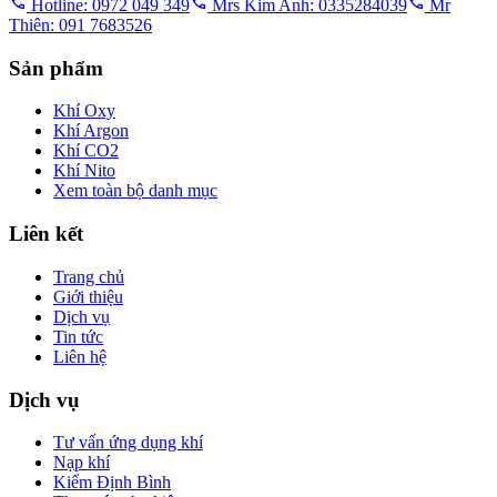
Hotline: 0972 049 349
Mrs Kim Anh: 0335284039
Mr
Thiên: 091 7683526
Sản phẩm
Khí Oxy
Khí Argon
Khí CO2
Khí Nito
Xem toàn bộ danh mục
Liên kết
Trang chủ
Giới thiệu
Dịch vụ
Tin tức
Liên hệ
Dịch vụ
Tư vấn ứng dụng khí
Nạp khí
Kiểm Định Bình