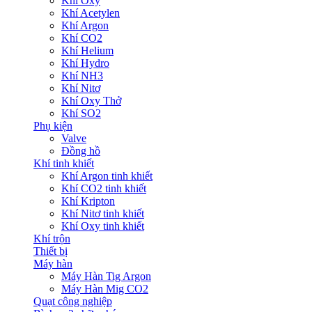
Khí Oxy
Khí Acetylen
Khí Argon
Khí CO2
Khí Helium
Khí Hydro
Khí NH3
Khí Nitơ
Khí Oxy Thở
Khí SO2
Phụ kiện
Valve
Đồng hồ
Khí tinh khiết
Khí Argon tinh khiết
Khí CO2 tinh khiết
Khí Kripton
Khí Nitơ tinh khiết
Khí Oxy tinh khiết
Khí trộn
Thiết bị
Máy hàn
Máy Hàn Tig Argon
Máy Hàn Mig CO2
Quạt công nghiệp