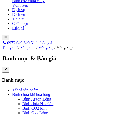
Bình co2 chữa cháy
Võng xếp
Dịch vụ
Dịch vụ
Tin tức
Giới thiệu
Liên hệ
0972 049 349
Nhận báo giá
Trang chủ
/
Sản phẩm
/
Võng xếp
/
Võng xếp
Danh mục & Báo giá
Danh mục
Tất cả sản phẩm
Bình chứa khí hóa lỏng
Bình Argon Lỏng
Bình chứa Nitơ lỏng
Bình CO2 lỏng
Bình Oxy Lỏng