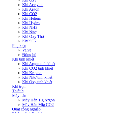
Khí Oxy
Khí Acetylen
Khí Argon
Khí CO2
Khí Helium
Khí Hydro
Khí NH3
Khí Nitơ
Khí Oxy Thở
Khí SO2
Phụ kiện
Valve
Đồng hồ
Khí tinh khiết
Khí Argon tinh khiết
Khí CO2 tinh khiết
Khí Kripton
Khí Nitơ tinh khiết
Khí Oxy tinh khiết
Khí trộn
Thiết bị
Máy hàn
Máy Hàn Tig Argon
Máy Hàn Mig CO2
Quạt công nghiệp