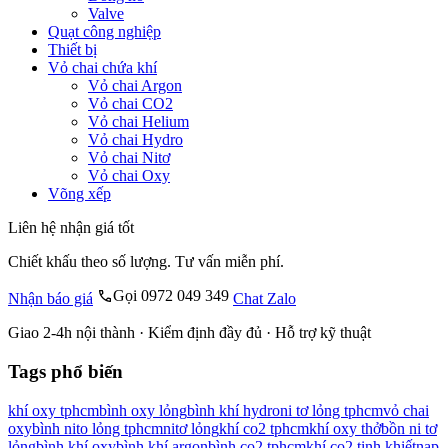
Valve
Quạt công nghiệp
Thiết bị
Vỏ chai chứa khí
Vỏ chai Argon
Vỏ chai CO2
Vỏ chai Helium
Vỏ chai Hydro
Vỏ chai Nitơ
Vỏ chai Oxy
Võng xếp
Liên hệ nhận giá tốt
Chiết khấu theo số lượng. Tư vấn miễn phí.
Gọi 0972 049 349
Nhận báo giá
Chat Zalo
Giao 2-4h nội thành · Kiểm định đầy đủ · Hỗ trợ kỹ thuật
Tags phổ biến
khí oxy tphcm
bình oxy lỏng
bình khí hydro
ni tơ lỏng tphcm
vỏ chai
oxy
bình nito lỏng tphcm
nitơ lỏng
khí co2 tphcm
khí oxy thở
bồn ni tơ
lỏng
bình khí oxy
bình khí argon
bình co2 tphcm
khí co2 tinh khiết
nạp