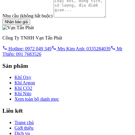
Nhu cầu
(không bắt buộc)
Nhận báo giá
Công Ty TNHH Vạn Tấn Phát
Hotline: 0972 049 349
Mrs Kim Anh: 0335284039
Mr
Thiên: 091 7683526
Sản phẩm
Khí Oxy
Khí Argon
Khí CO2
Khí Nito
Xem toàn bộ danh mục
Liên kết
Trang chủ
Giới thiệu
Dịch vụ