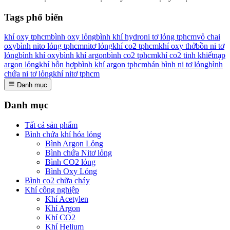
Tags phổ biến
khí oxy tphcm
bình oxy lỏng
bình khí hydro
ni tơ lỏng tphcm
vỏ chai
oxy
bình nito lỏng tphcm
nitơ lỏng
khí co2 tphcm
khí oxy thở
bồn ni tơ
lỏng
bình khí oxy
bình khí argon
bình co2 tphcm
khí co2 tinh khiết
nạp
argon lỏng
khí hỗn hợp
bình khí argon tphcm
bán bình ni tơ lỏng
bình
chứa ni tơ lỏng
khí nitơ tphcm
Danh mục
Danh mục
Tất cả sản phẩm
Bình chứa khí hóa lỏng
Bình Argon Lỏng
Bình chứa Nitơ lỏng
Bình CO2 lỏng
Bình Oxy Lỏng
Bình co2 chữa cháy
Khí công nghiệp
Khí Acetylen
Khí Argon
Khí CO2
Khí Helium