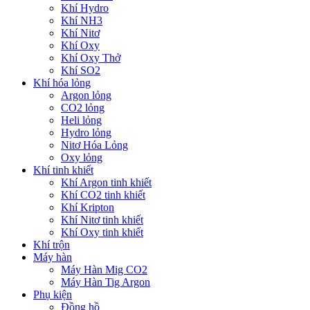
Khí Hydro
Khí NH3
Khí Nitơ
Khí Oxy
Khí Oxy Thở
Khí SO2
Khí hóa lỏng
Argon lỏng
CO2 lỏng
Heli lỏng
Hydro lỏng
Nitơ Hóa Lỏng
Oxy lỏng
Khí tinh khiết
Khí Argon tinh khiết
Khí CO2 tinh khiết
Khí Kripton
Khí Nitơ tinh khiết
Khí Oxy tinh khiết
Khí trộn
Máy hàn
Máy Hàn Mig CO2
Máy Hàn Tig Argon
Phụ kiện
Đồng hồ