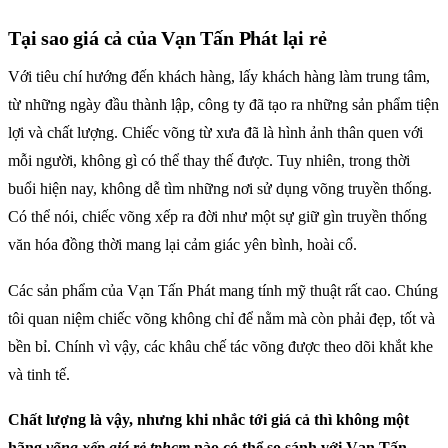
Tại sao giá cả của Vạn Tấn Phát lại rẻ
Với tiêu chí hướng đến khách hàng, lấy khách hàng làm trung tâm,
từ những ngày đầu thành lập, công ty đã tạo ra những sản phẩm tiện
lợi và chất lượng. Chiếc võng từ xưa đã là hình ảnh thân quen với
mỗi người, không gì có thể thay thế được. Tuy nhiên, trong thời
buổi hiện nay, không dễ tìm những nơi sử dụng võng truyền thống.
Có thể nói, chiếc võng xếp ra đời như một sự giữ gìn truyền thống
văn hóa đồng thời mang lại cảm giác yên bình, hoài cổ.
Các sản phẩm của Vạn Tấn Phát mang tính mỹ thuật rất cao. Chúng
tôi quan niệm chiếc võng không chỉ để nằm mà còn phải đẹp, tốt và
bền bỉ. Chính vì vậy, các khâu chế tác võng được theo dõi khắt khe
và tinh tế.
Chất lượng là vậy, nhưng khi nhắc tới giá cả thì không một
hãng
võng xếp giá rẻ tphcm
nào có thể so sánh với Vạn Tấn