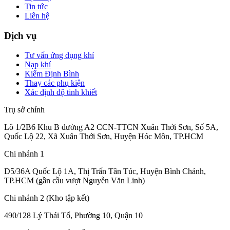
Tin tức
Liên hệ
Dịch vụ
Tư vấn ứng dụng khí
Nạp khí
Kiểm Định Bình
Thay các phụ kiện
Xác định độ tinh khiết
Trụ sở chính
Lô 1/2B6 Khu B đường A2 CCN-TTCN Xuân Thới Sơn, Số 5A,
Quốc Lộ 22, Xã Xuân Thới Sơn, Huyện Hóc Môn, TP.HCM
Chi nhánh 1
D5/36A Quốc Lộ 1A, Thị Trấn Tân Túc, Huyện Bình Chánh,
TP.HCM (gần cầu vượt Nguyễn Văn Linh)
Chi nhánh 2 (Kho tập kết)
490/128 Lý Thái Tổ, Phường 10, Quận 10