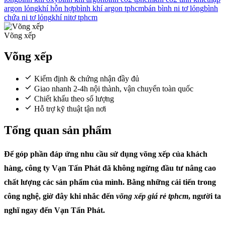
argon lỏng
khí hỗn hợp
bình khí argon tphcm
bán bình ni tơ lỏng
bình
chứa ni tơ lỏng
khí nitơ tphcm
Võng xếp
Võng xếp
Kiểm định & chứng nhận đầy đủ
Giao nhanh 2-4h nội thành, vận chuyển toàn quốc
Chiết khấu theo số lượng
Hỗ trợ kỹ thuật tận nơi
Tổng quan sản phẩm
Để góp phần đáp ứng nhu cầu sử dụng võng xếp của khách
hàng, công ty Vạn Tấn Phát đã không ngừng đầu tư nâng cao
chất lượng các sản phẩm của mình. Bằng những cải tiến trong
công nghệ, giờ đây khi nhắc đến
võng xếp giá rẻ tphcm
, người ta
nghĩ ngay đến Vạn Tấn Phát.