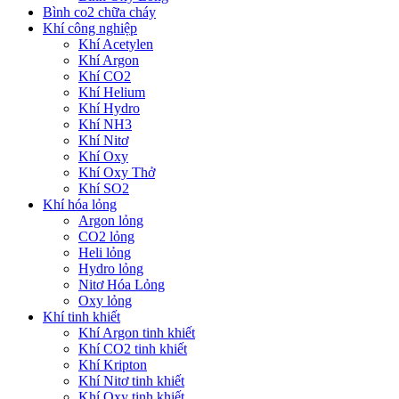
Bình co2 chữa cháy
Khí công nghiệp
Khí Acetylen
Khí Argon
Khí CO2
Khí Helium
Khí Hydro
Khí NH3
Khí Nitơ
Khí Oxy
Khí Oxy Thở
Khí SO2
Khí hóa lỏng
Argon lỏng
CO2 lỏng
Heli lỏng
Hydro lỏng
Nitơ Hóa Lỏng
Oxy lỏng
Khí tinh khiết
Khí Argon tinh khiết
Khí CO2 tinh khiết
Khí Kripton
Khí Nitơ tinh khiết
Khí Oxy tinh khiết