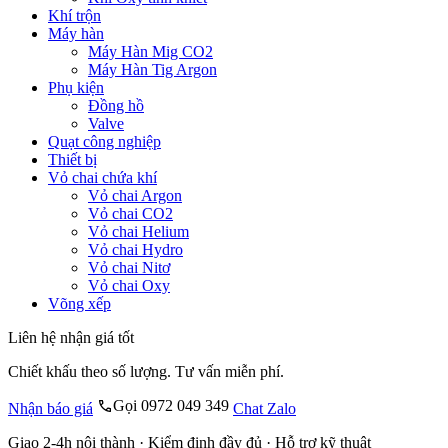
Khí trộn
Máy hàn
Máy Hàn Mig CO2
Máy Hàn Tig Argon
Phụ kiện
Đồng hồ
Valve
Quạt công nghiệp
Thiết bị
Vỏ chai chứa khí
Vỏ chai Argon
Vỏ chai CO2
Vỏ chai Helium
Vỏ chai Hydro
Vỏ chai Nitơ
Vỏ chai Oxy
Võng xếp
Liên hệ nhận giá tốt
Chiết khấu theo số lượng. Tư vấn miễn phí.
Gọi 0972 049 349
Nhận báo giá
Chat Zalo
Giao 2-4h nội thành · Kiểm định đầy đủ · Hỗ trợ kỹ thuật