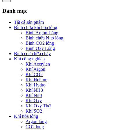
Danh mục
Tất cả sản phẩm
Bình chứa khí hóa lỏng
Bình Argon Lỏng
Bình chứa Nitơ lỏng
Bình CO2 lỏng
Bình Oxy Lỏng
Bình co2 chữa cháy
Khí công nghiệp
Khí Acetylen
Khí Argon
Khí CO2
Khí Helium
Khí Hydro
Khí NH3
Khí Nitơ
Khí Oxy
Khí Oxy Thở
Khí SO2
Khí hóa lỏng
Argon lỏng
CO2 lỏng