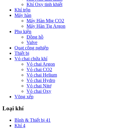
Khí Oxy tinh khiết
Khí trộn
Máy hàn
Máy Hàn Mig CO2
Máy Hàn Tig Argon
Phụ kiện
Đồng hồ
Valve
Quạt công nghiệp
Thiết bị
Vỏ chai chứa khí
Vỏ chai Argon
Vỏ chai CO2
Vỏ chai Helium
Vỏ chai Hydro
Vỏ chai Nitơ
Vỏ chai Oxy
Võng xếp
Loại khí
Bình & Thiết bị
41
Khí
4