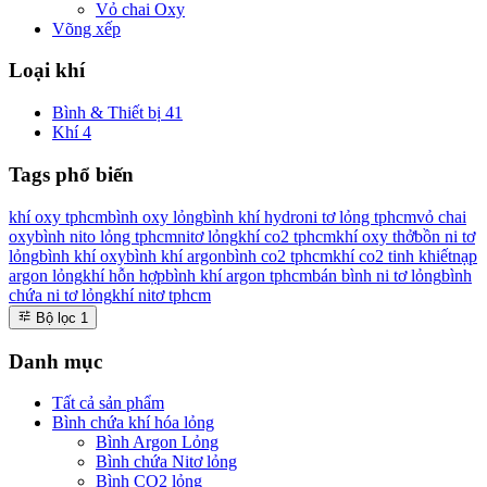
Vỏ chai Oxy
Võng xếp
Loại khí
Bình & Thiết bị
41
Khí
4
Tags phổ biến
khí oxy tphcm
bình oxy lỏng
bình khí hydro
ni tơ lỏng tphcm
vỏ chai
oxy
bình nito lỏng tphcm
nitơ lỏng
khí co2 tphcm
khí oxy thở
bồn ni tơ
lỏng
bình khí oxy
bình khí argon
bình co2 tphcm
khí co2 tinh khiết
nạp
argon lỏng
khí hỗn hợp
bình khí argon tphcm
bán bình ni tơ lỏng
bình
chứa ni tơ lỏng
khí nitơ tphcm
Bộ lọc
1
Danh mục
Tất cả sản phẩm
Bình chứa khí hóa lỏng
Bình Argon Lỏng
Bình chứa Nitơ lỏng
Bình CO2 lỏng