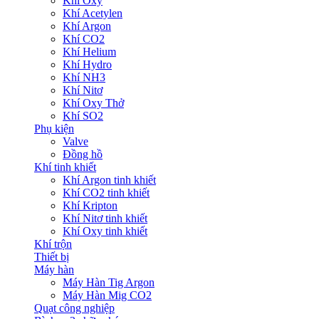
Khí Oxy
Khí Acetylen
Khí Argon
Khí CO2
Khí Helium
Khí Hydro
Khí NH3
Khí Nitơ
Khí Oxy Thở
Khí SO2
Phụ kiện
Valve
Đồng hồ
Khí tinh khiết
Khí Argon tinh khiết
Khí CO2 tinh khiết
Khí Kripton
Khí Nitơ tinh khiết
Khí Oxy tinh khiết
Khí trộn
Thiết bị
Máy hàn
Máy Hàn Tig Argon
Máy Hàn Mig CO2
Quạt công nghiệp