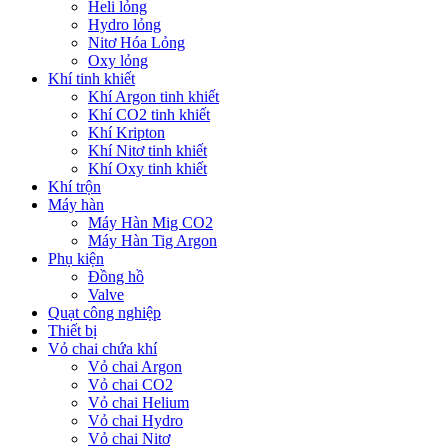
Heli lỏng
Hydro lỏng
Nitơ Hóa Lỏng
Oxy lỏng
Khí tinh khiết
Khí Argon tinh khiết
Khí CO2 tinh khiết
Khí Kripton
Khí Nitơ tinh khiết
Khí Oxy tinh khiết
Khí trộn
Máy hàn
Máy Hàn Mig CO2
Máy Hàn Tig Argon
Phụ kiện
Đồng hồ
Valve
Quạt công nghiệp
Thiết bị
Vỏ chai chứa khí
Vỏ chai Argon
Vỏ chai CO2
Vỏ chai Helium
Vỏ chai Hydro
Vỏ chai Nitơ