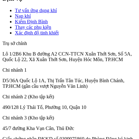
Tư vấn ứng dụng khí
Nạp khí
Kiểm Định Bình
Thay các phụ kiện
Xác định độ tinh khiết
Trụ sở chính
Lô 1/2B6 Khu B đường A2 CCN-TTCN Xuân Thới Sơn, Số 5A,
Quốc Lộ 22, Xã Xuân Thới Sơn, Huyện Hóc Môn, TP.HCM
Chi nhánh 1
D5/36A Quốc Lộ 1A, Thị Trấn Tân Túc, Huyện Bình Chánh,
TP.HCM (gần cầu vượt Nguyễn Văn Linh)
Chi nhánh 2 (Kho tập kết)
490/128 Lý Thái Tổ, Phường 10, Quận 10
Chi nhánh 3 (Kho tập kết)
45/7 đường Kha Vạn Cân, Thủ Đức
Giấy chứng nhận ĐKKD số 0309975869
do Phòng Đăng ký kinh