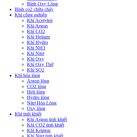
Bình Oxy Lỏng
Bình co2 chữa cháy
Khí công nghiệp
Khí Acetylen
Khí Argon
Khí CO2
Khí Helium
Khí Hydro
Khí NH3
Khí Nitơ
Khí Oxy
Khí Oxy Thở
Khí SO2
Khí hóa lỏng
Argon lỏng
CO2 lỏng
Heli lỏng
Hydro lỏng
Nitơ Hóa Lỏng
Oxy lỏng
Khí tinh khiết
Khí Argon tinh khiết
Khí CO2 tinh khiết
Khí Kripton
Khí Nitơ tinh khiết