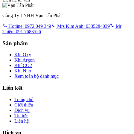
Công Ty TNHH Vạn Tấn Phát
Hotline: 0972 049 349
Mrs Kim Anh: 0335284039
Mr
Thiên: 091 7683526
Sản phẩm
Khí Oxy
Khí Argon
Khí CO2
Khí Nito
Xem toàn bộ danh mục
Liên kết
Trang chủ
Giới thiệu
Dịch vụ
Tin tức
Liên hệ
Dịch vụ