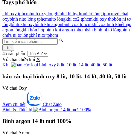
Tags phổ biến
khí oxy tphcm
bình oxy lỏng
bình khí hydro
ni tơ lỏng tphcm
vỏ chai
oxy
bình nito lỏng tphcm
nitơ lỏng
khí co2 tphcm
khí oxy thở
bồn ni tơ
lỏng
bình khí oxy
bình khí argon
bình co2 tphcm
khí co2 tinh khiết
nạp
argon lỏng
khí hỗn hợp
bình khí argon tphcm
bán bình ni tơ lỏng
bình
chứa ni tơ lỏng
khí nitơ tphcm
Tìm
45 sản phẩm
Vỏ chai chứa khí
✕
Khí
bán các loại bình oxy 8 lít, 10 lít, 14 lít, 40 lít, 50 lít
Vỏ chai Oxy
Xem chi tiết
Chat Zalo
Bình & Thiết bị
Bình argon 14 lít mới 100%
Vỏ chai Argon