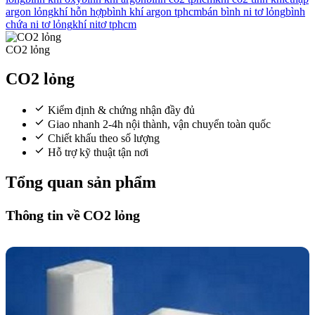
argon lỏng
khí hỗn hợp
bình khí argon tphcm
bán bình ni tơ lỏng
bình
chứa ni tơ lỏng
khí nitơ tphcm
CO2 lỏng
CO2 lỏng
Kiểm định & chứng nhận đầy đủ
Giao nhanh 2-4h nội thành, vận chuyển toàn quốc
Chiết khấu theo số lượng
Hỗ trợ kỹ thuật tận nơi
Tổng quan sản phẩm
Thông tin về
CO2 lỏng