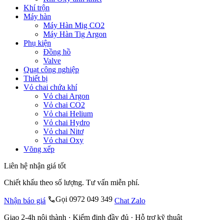
Khí trộn
Máy hàn
Máy Hàn Mig CO2
Máy Hàn Tig Argon
Phụ kiện
Đồng hồ
Valve
Quạt công nghiệp
Thiết bị
Vỏ chai chứa khí
Vỏ chai Argon
Vỏ chai CO2
Vỏ chai Helium
Vỏ chai Hydro
Vỏ chai Nitơ
Vỏ chai Oxy
Võng xếp
Liên hệ nhận giá tốt
Chiết khấu theo số lượng. Tư vấn miễn phí.
Gọi 0972 049 349
Nhận báo giá
Chat Zalo
Giao 2-4h nội thành · Kiểm định đầy đủ · Hỗ trợ kỹ thuật