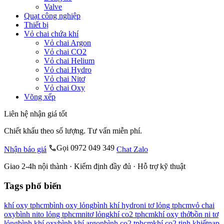
Valve
Quạt công nghiệp
Thiết bị
Vỏ chai chứa khí
Vỏ chai Argon
Vỏ chai CO2
Vỏ chai Helium
Vỏ chai Hydro
Vỏ chai Nitơ
Vỏ chai Oxy
Võng xếp
Liên hệ nhận giá tốt
Chiết khấu theo số lượng. Tư vấn miễn phí.
Gọi 0972 049 349
Nhận báo giá
Chat Zalo
Giao 2-4h nội thành · Kiểm định đầy đủ · Hỗ trợ kỹ thuật
Tags phổ biến
khí oxy tphcm
bình oxy lỏng
bình khí hydro
ni tơ lỏng tphcm
vỏ chai
oxy
bình nito lỏng tphcm
nitơ lỏng
khí co2 tphcm
khí oxy thở
bồn ni tơ
lỏng
bình khí oxy
bình khí argon
bình co2 tphcm
khí co2 tinh khiết
nạp