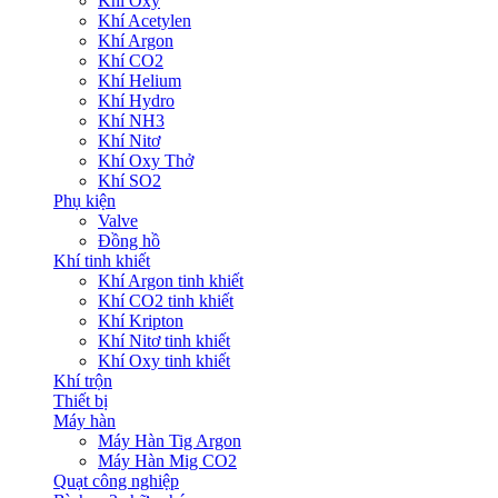
Khí Oxy
Khí Acetylen
Khí Argon
Khí CO2
Khí Helium
Khí Hydro
Khí NH3
Khí Nitơ
Khí Oxy Thở
Khí SO2
Phụ kiện
Valve
Đồng hồ
Khí tinh khiết
Khí Argon tinh khiết
Khí CO2 tinh khiết
Khí Kripton
Khí Nitơ tinh khiết
Khí Oxy tinh khiết
Khí trộn
Thiết bị
Máy hàn
Máy Hàn Tig Argon
Máy Hàn Mig CO2
Quạt công nghiệp