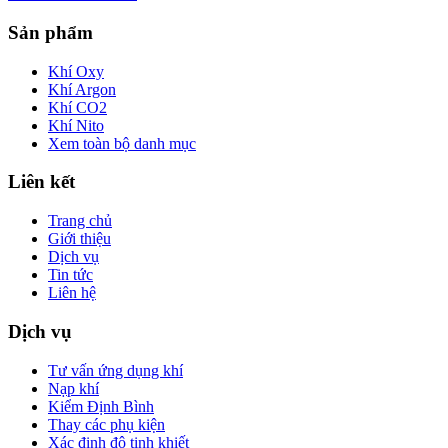
Sản phẩm
Khí Oxy
Khí Argon
Khí CO2
Khí Nito
Xem toàn bộ danh mục
Liên kết
Trang chủ
Giới thiệu
Dịch vụ
Tin tức
Liên hệ
Dịch vụ
Tư vấn ứng dụng khí
Nạp khí
Kiểm Định Bình
Thay các phụ kiện
Xác định độ tinh khiết