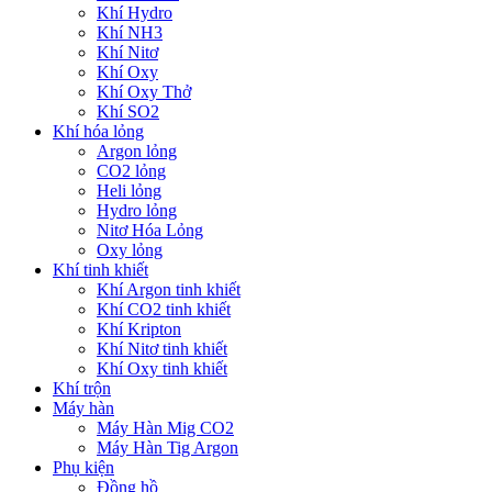
Khí Hydro
Khí NH3
Khí Nitơ
Khí Oxy
Khí Oxy Thở
Khí SO2
Khí hóa lỏng
Argon lỏng
CO2 lỏng
Heli lỏng
Hydro lỏng
Nitơ Hóa Lỏng
Oxy lỏng
Khí tinh khiết
Khí Argon tinh khiết
Khí CO2 tinh khiết
Khí Kripton
Khí Nitơ tinh khiết
Khí Oxy tinh khiết
Khí trộn
Máy hàn
Máy Hàn Mig CO2
Máy Hàn Tig Argon
Phụ kiện
Đồng hồ