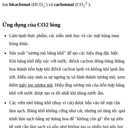
-
2-
ion
bicacbonat
(HCO
) và
cacbonnat
(CO
).
3
3
Ứng dụng của CO2 lỏng
Làm lạnh thực phẩm, các mẫu sinh học và các mặt hàng mau
hỏng khác.
Sản xuất "sương mù băng khô" để tạo các hiệu ứng đặc biệt.
Khi băng khô tiếp xúc với nước, điôxít cacbon đóng băng thăng
hoa thành hỗn hợp khí điôxít cacbon lạnh và không khí lạnh ẩm
ướt. Điều này sinh ra sự ngưng tụ và hình thành sương mù; xem
thêm
máy tạo sương mù
. Hiệu ứng sương mù của hỗn hợp băng
khô với nước được tạo ra tốt nhất khi dùng nước ấm.
Các viên nhỏ băng khô (thay vì cát) được bắn vào bề mặt cần
làm sạch. Băng khô không cứng như cát, nhưng nó tăng tốc quá
trình làm sạch bằng sự thăng hoa để "không còn gì" tồn tại trên
bề mặt cần làm sạch và gần như không tạo ra nhiều bụi gây hại