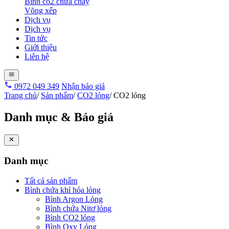
Bình co2 chữa cháy
Võng xếp
Dịch vụ
Dịch vụ
Tin tức
Giới thiệu
Liên hệ
0972 049 349
Nhận báo giá
Trang chủ
/
Sản phẩm
/
CO2 lỏng
/
CO2 lỏng
Danh mục & Báo giá
Danh mục
Tất cả sản phẩm
Bình chứa khí hóa lỏng
Bình Argon Lỏng
Bình chứa Nitơ lỏng
Bình CO2 lỏng
Bình Oxy Lỏng