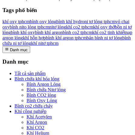
Tags phổ biến
khí oxy tphcm
bình oxy lỏng
bình khí hydro
ni tơ lỏng tphcm
vỏ chai
oxy
bình nito lỏng tphcm
nitơ lỏng
khí co2 tphcm
khí oxy thở
bồn ni tơ
lỏng
bình khí oxy
bình khí argon
bình co2 tphcm
khí co2 tinh khiết
nạp
argon lỏng
khí hỗn hợp
bình khí argon tphcm
bán bình ni tơ lỏng
bình
chứa ni tơ lỏng
khí nitơ tphcm
Danh mục
Danh mục
Tất cả sản phẩm
Bình chứa khí hóa lỏng
Bình Argon Lỏng
Bình chứa Nitơ lỏng
Bình CO2 lỏng
Bình Oxy Lỏng
Bình co2 chữa cháy
Khí công nghiệp
Khí Acetylen
Khí Argon
Khí CO2
Khí Helium