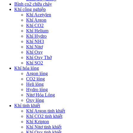
Bình co2 chữa cháy
Khí công nghiệp
Khí Acetylen
Khí Argon
Khí CO2
Khí Helium
Khí Hydro
Khí NH3
Khí Nitơ
Khí Oxy
Khí Oxy Thở
Khí SO2
Khí hóa lỏng
Argon lỏng
CO2 lỏng
Heli lỏng
Hydro lỏng
Nitơ Hóa Lỏng
Oxy lỏng
Khí tinh khiết
Khí Argon tinh khiết
Khí CO2 tinh khiết
Khí Kripton
Khí Nitơ tinh khiết
Khí Oxy tinh khiết