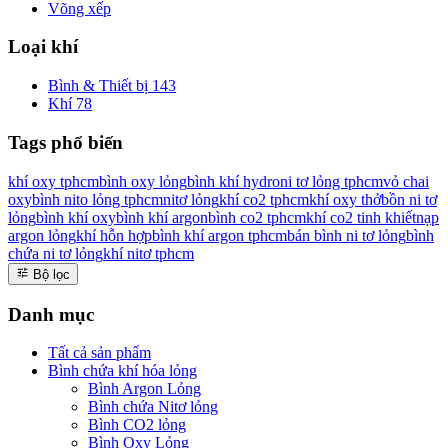
Võng xếp
Loại khí
Bình & Thiết bị
143
Khí
78
Tags phổ biến
khí oxy tphcm
bình oxy lỏng
bình khí hydro
ni tơ lỏng tphcm
vỏ chai
oxy
bình nito lỏng tphcm
nitơ lỏng
khí co2 tphcm
khí oxy thở
bồn ni tơ
lỏng
bình khí oxy
bình khí argon
bình co2 tphcm
khí co2 tinh khiết
nạp
argon lỏng
khí hỗn hợp
bình khí argon tphcm
bán bình ni tơ lỏng
bình
chứa ni tơ lỏng
khí nitơ tphcm
Bộ lọc
Danh mục
Tất cả sản phẩm
Bình chứa khí hóa lỏng
Bình Argon Lỏng
Bình chứa Nitơ lỏng
Bình CO2 lỏng
Bình Oxy Lỏng