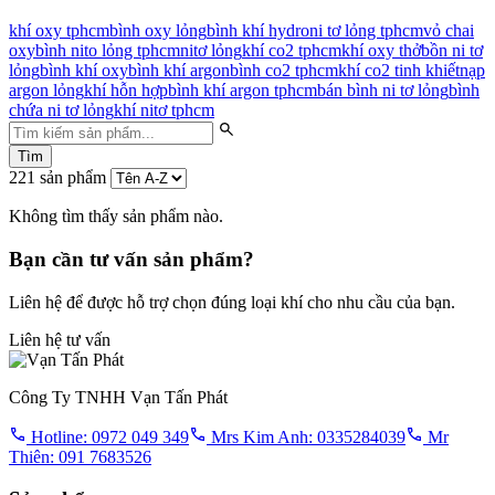
khí oxy tphcm
bình oxy lỏng
bình khí hydro
ni tơ lỏng tphcm
vỏ chai
oxy
bình nito lỏng tphcm
nitơ lỏng
khí co2 tphcm
khí oxy thở
bồn ni tơ
lỏng
bình khí oxy
bình khí argon
bình co2 tphcm
khí co2 tinh khiết
nạp
argon lỏng
khí hỗn hợp
bình khí argon tphcm
bán bình ni tơ lỏng
bình
chứa ni tơ lỏng
khí nitơ tphcm
Tìm
221 sản phẩm
Không tìm thấy sản phẩm nào.
Bạn cần tư vấn sản phẩm?
Liên hệ để được hỗ trợ chọn đúng loại khí cho nhu cầu của bạn.
Liên hệ tư vấn
Công Ty TNHH Vạn Tấn Phát
Hotline: 0972 049 349
Mrs Kim Anh: 0335284039
Mr
Thiên: 091 7683526