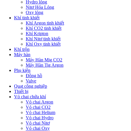
Hydro lỏng
Nitơ Hóa Lỏng
Oxy lỏng
Khí tinh khiết
Khí Argon tinh khiết
Khí CO2 tinh khiết
Khí Kripton
Khí Nitơ tinh khiết
Khí Oxy tinh khiết
Khí trộn
Máy hàn
Máy Hàn Mig CO2
Máy Hàn Tig Argon
Phụ kiện
Đồng hồ
Valve
Quạt công nghiệp
Thiết bị
Vỏ chai chứa khí
Vỏ chai Argon
Vỏ chai CO2
Vỏ chai Helium
Vỏ chai Hydro
Vỏ chai Nitơ
Vỏ chai Oxy