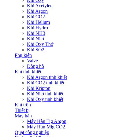
Khí Oxy
Khí Acetylen
Khí Argon
Khí CO2
Khí Helium
Khí Hydro
Khí NH3
Khí Nitơ
Khí Oxy Thở
Khí SO2
Phụ kiện
Valve
Đồng hồ
Khí tinh khiết
Khí Argon tinh khiết
Khí CO2 tinh khiết
Khí Kripton
Khí Nitơ tinh khiết
Khí Oxy tinh khiết
Khí trộn
Thiết bị
Máy hàn
Máy Hàn Tig Argon
Máy Hàn Mig CO2
Quạt công nghiệp