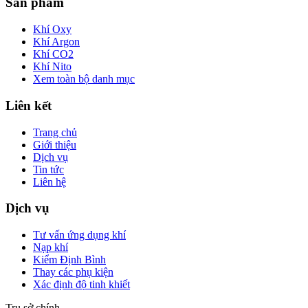
Sản phẩm
Khí Oxy
Khí Argon
Khí CO2
Khí Nito
Xem toàn bộ danh mục
Liên kết
Trang chủ
Giới thiệu
Dịch vụ
Tin tức
Liên hệ
Dịch vụ
Tư vấn ứng dụng khí
Nạp khí
Kiểm Định Bình
Thay các phụ kiện
Xác định độ tinh khiết
Trụ sở chính