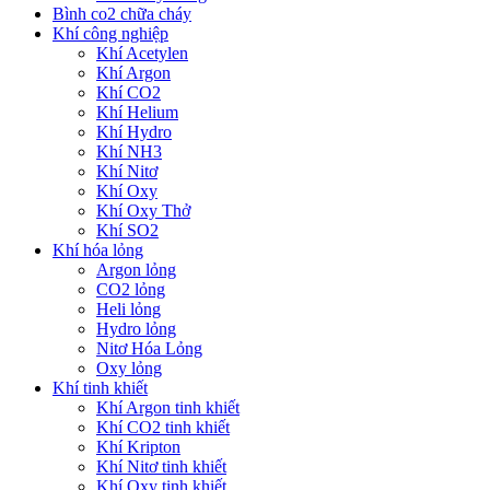
Bình co2 chữa cháy
Khí công nghiệp
Khí Acetylen
Khí Argon
Khí CO2
Khí Helium
Khí Hydro
Khí NH3
Khí Nitơ
Khí Oxy
Khí Oxy Thở
Khí SO2
Khí hóa lỏng
Argon lỏng
CO2 lỏng
Heli lỏng
Hydro lỏng
Nitơ Hóa Lỏng
Oxy lỏng
Khí tinh khiết
Khí Argon tinh khiết
Khí CO2 tinh khiết
Khí Kripton
Khí Nitơ tinh khiết
Khí Oxy tinh khiết