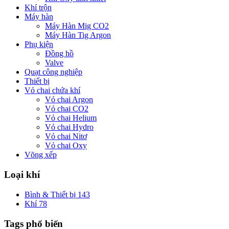
Khí trộn
Máy hàn
Máy Hàn Mig CO2
Máy Hàn Tig Argon
Phụ kiện
Đồng hồ
Valve
Quạt công nghiệp
Thiết bị
Vỏ chai chứa khí
Vỏ chai Argon
Vỏ chai CO2
Vỏ chai Helium
Vỏ chai Hydro
Vỏ chai Nitơ
Vỏ chai Oxy
Võng xếp
Loại khí
Bình & Thiết bị
143
Khí
78
Tags phổ biến