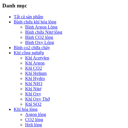
Danh mục
Tất cả sản phẩm
Bình chứa khí hóa lỏng
Bình Argon Lỏng
Bình chứa Nitơ lỏng
Bình CO2 lỏng
Bình Oxy Lỏng
Bình co2 chữa cháy
Khí công nghiệp
Khí Acetylen
Khí Argon
Khí CO2
Khí Helium
Khí Hydro
Khí NH3
Khí Nitơ
Khí Oxy
Khí Oxy Thở
Khí SO2
Khí hóa lỏng
Argon lỏng
CO2 lỏng
Heli lỏng