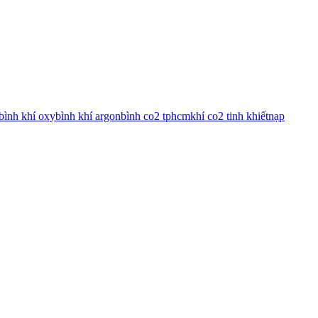
bình khí oxy
bình khí argon
bình co2 tphcm
khí co2 tinh khiết
nạp