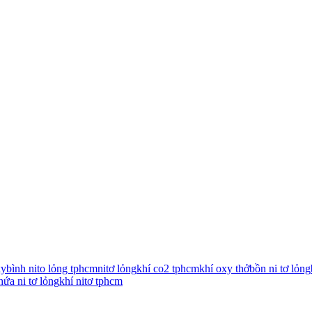
xy
bình nito lỏng tphcm
nitơ lỏng
khí co2 tphcm
khí oxy thở
bồn ni tơ lỏng
hứa ni tơ lỏng
khí nitơ tphcm