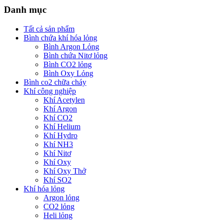
Danh mục
Tất cả sản phẩm
Bình chứa khí hóa lỏng
Bình Argon Lỏng
Bình chứa Nitơ lỏng
Bình CO2 lỏng
Bình Oxy Lỏng
Bình co2 chữa cháy
Khí công nghiệp
Khí Acetylen
Khí Argon
Khí CO2
Khí Helium
Khí Hydro
Khí NH3
Khí Nitơ
Khí Oxy
Khí Oxy Thở
Khí SO2
Khí hóa lỏng
Argon lỏng
CO2 lỏng
Heli lỏng