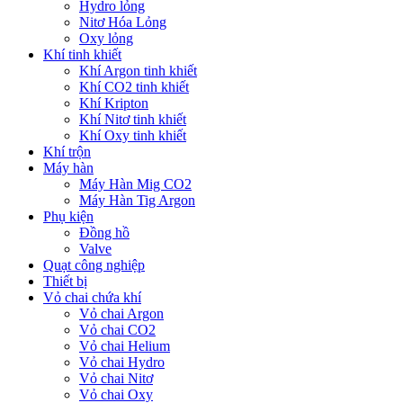
Hydro lỏng
Nitơ Hóa Lỏng
Oxy lỏng
Khí tinh khiết
Khí Argon tinh khiết
Khí CO2 tinh khiết
Khí Kripton
Khí Nitơ tinh khiết
Khí Oxy tinh khiết
Khí trộn
Máy hàn
Máy Hàn Mig CO2
Máy Hàn Tig Argon
Phụ kiện
Đồng hồ
Valve
Quạt công nghiệp
Thiết bị
Vỏ chai chứa khí
Vỏ chai Argon
Vỏ chai CO2
Vỏ chai Helium
Vỏ chai Hydro
Vỏ chai Nitơ
Vỏ chai Oxy