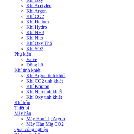
Khí Oxy
Khí Acetylen
Khí Argon
Khí CO2
Khí Helium
Khí Hydro
Khí NH3
Khí Nitơ
Khí Oxy Thở
Khí SO2
Phụ kiện
Valve
Đồng hồ
Khí tinh khiết
Khí Argon tinh khiết
Khí CO2 tinh khiết
Khí Kripton
Khí Nitơ tinh khiết
Khí Oxy tinh khiết
Khí trộn
Thiết bị
Máy hàn
Máy Hàn Tig Argon
Máy Hàn Mig CO2
Quạt công nghiệp