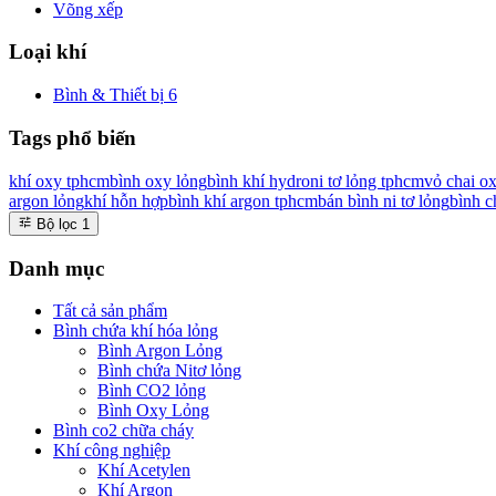
Võng xếp
Loại khí
Bình & Thiết bị
6
Tags phổ biến
khí oxy tphcm
bình oxy lỏng
bình khí hydro
ni tơ lỏng tphcm
vỏ chai o
argon lỏng
khí hỗn hợp
bình khí argon tphcm
bán bình ni tơ lỏng
bình c
Bộ lọc
1
Danh mục
Tất cả sản phẩm
Bình chứa khí hóa lỏng
Bình Argon Lỏng
Bình chứa Nitơ lỏng
Bình CO2 lỏng
Bình Oxy Lỏng
Bình co2 chữa cháy
Khí công nghiệp
Khí Acetylen
Khí Argon