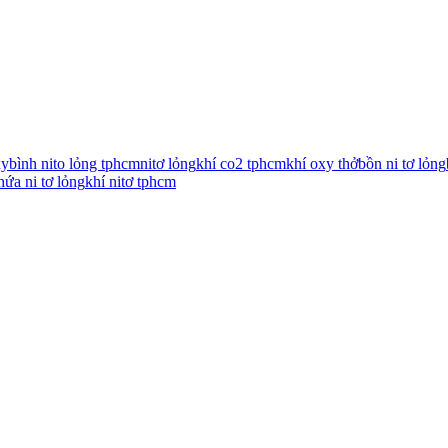
xy
bình nito lỏng tphcm
nitơ lỏng
khí co2 tphcm
khí oxy thở
bồn ni tơ lỏng
hứa ni tơ lỏng
khí nitơ tphcm