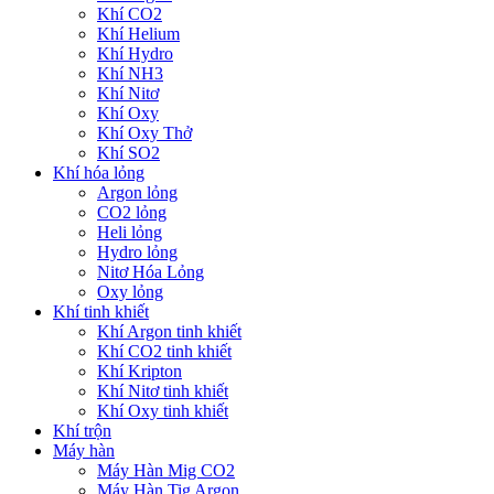
Khí CO2
Khí Helium
Khí Hydro
Khí NH3
Khí Nitơ
Khí Oxy
Khí Oxy Thở
Khí SO2
Khí hóa lỏng
Argon lỏng
CO2 lỏng
Heli lỏng
Hydro lỏng
Nitơ Hóa Lỏng
Oxy lỏng
Khí tinh khiết
Khí Argon tinh khiết
Khí CO2 tinh khiết
Khí Kripton
Khí Nitơ tinh khiết
Khí Oxy tinh khiết
Khí trộn
Máy hàn
Máy Hàn Mig CO2
Máy Hàn Tig Argon