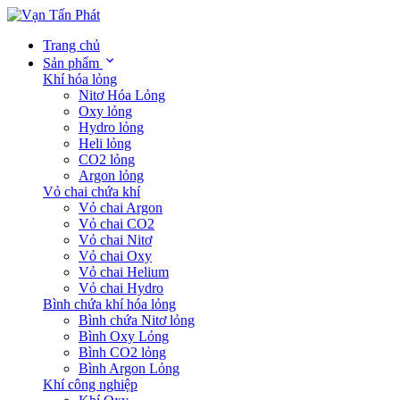
Trang chủ
Sản phẩm
Khí hóa lỏng
Nitơ Hóa Lỏng
Oxy lỏng
Hydro lỏng
Heli lỏng
CO2 lỏng
Argon lỏng
Vỏ chai chứa khí
Vỏ chai Argon
Vỏ chai CO2
Vỏ chai Nitơ
Vỏ chai Oxy
Vỏ chai Helium
Vỏ chai Hydro
Bình chứa khí hóa lỏng
Bình chứa Nitơ lỏng
Bình Oxy Lỏng
Bình CO2 lỏng
Bình Argon Lỏng
Khí công nghiệp