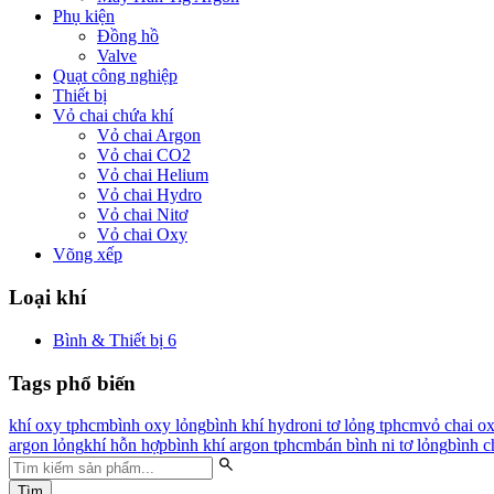
Phụ kiện
Đồng hồ
Valve
Quạt công nghiệp
Thiết bị
Vỏ chai chứa khí
Vỏ chai Argon
Vỏ chai CO2
Vỏ chai Helium
Vỏ chai Hydro
Vỏ chai Nitơ
Vỏ chai Oxy
Võng xếp
Loại khí
Bình & Thiết bị
6
Tags phổ biến
khí oxy tphcm
bình oxy lỏng
bình khí hydro
ni tơ lỏng tphcm
vỏ chai o
argon lỏng
khí hỗn hợp
bình khí argon tphcm
bán bình ni tơ lỏng
bình c
Tìm