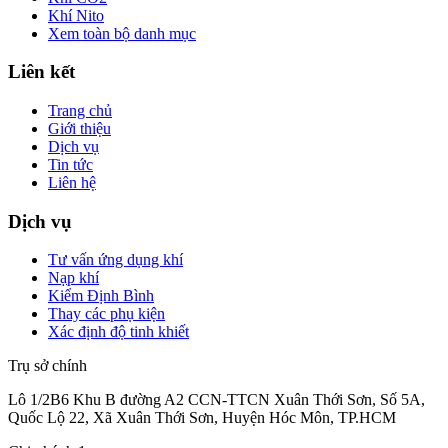
Khí Nito
Xem toàn bộ danh mục
Liên kết
Trang chủ
Giới thiệu
Dịch vụ
Tin tức
Liên hệ
Dịch vụ
Tư vấn ứng dụng khí
Nạp khí
Kiểm Định Bình
Thay các phụ kiện
Xác định độ tinh khiết
Trụ sở chính
Lô 1/2B6 Khu B đường A2 CCN-TTCN Xuân Thới Sơn, Số 5A,
Quốc Lộ 22, Xã Xuân Thới Sơn, Huyện Hóc Môn, TP.HCM