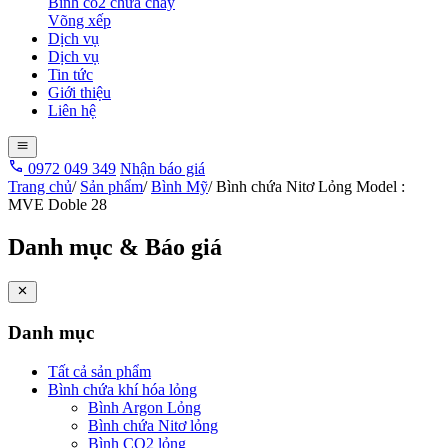
Bình co2 chữa cháy
Võng xếp
Dịch vụ
Dịch vụ
Tin tức
Giới thiệu
Liên hệ
0972 049 349
Nhận báo giá
Trang chủ
/
Sản phẩm
/
Bình Mỹ
/
Bình chứa Nitơ Lỏng Model :
MVE Doble 28
Danh mục & Báo giá
Danh mục
Tất cả sản phẩm
Bình chứa khí hóa lỏng
Bình Argon Lỏng
Bình chứa Nitơ lỏng
Bình CO2 lỏng