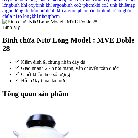
lỏng
bình khí oxy
bình khí argon
bình co2 tphcm
khí co2 tinh khiết
nạp
argon lỏng
khí hỗn hợp
bình khí argon tphcm
bán bình ni tơ lỏng
bình
chứa ni tơ lỏng
khí nitơ tphcm
Bình Mỹ
Bình chứa Nitơ Lỏng Model : MVE Doble
28
Kiểm định & chứng nhận đầy đủ
Giao nhanh 2-4h nội thành, vận chuyển toàn quốc
Chiết khấu theo số lượng
Hỗ trợ kỹ thuật tận nơi
Tổng quan sản phẩm