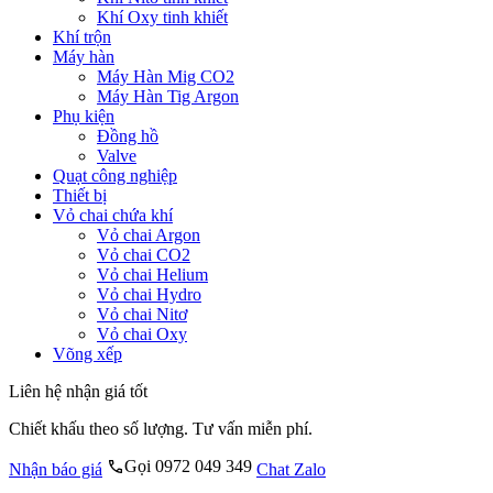
Khí Oxy tinh khiết
Khí trộn
Máy hàn
Máy Hàn Mig CO2
Máy Hàn Tig Argon
Phụ kiện
Đồng hồ
Valve
Quạt công nghiệp
Thiết bị
Vỏ chai chứa khí
Vỏ chai Argon
Vỏ chai CO2
Vỏ chai Helium
Vỏ chai Hydro
Vỏ chai Nitơ
Vỏ chai Oxy
Võng xếp
Liên hệ nhận giá tốt
Chiết khấu theo số lượng. Tư vấn miễn phí.
Gọi 0972 049 349
Nhận báo giá
Chat Zalo