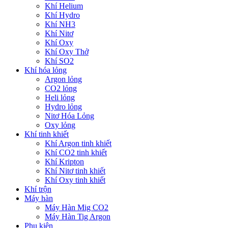
Khí Helium
Khí Hydro
Khí NH3
Khí Nitơ
Khí Oxy
Khí Oxy Thở
Khí SO2
Khí hóa lỏng
Argon lỏng
CO2 lỏng
Heli lỏng
Hydro lỏng
Nitơ Hóa Lỏng
Oxy lỏng
Khí tinh khiết
Khí Argon tinh khiết
Khí CO2 tinh khiết
Khí Kripton
Khí Nitơ tinh khiết
Khí Oxy tinh khiết
Khí trộn
Máy hàn
Máy Hàn Mig CO2
Máy Hàn Tig Argon
Phụ kiện