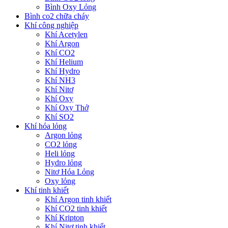
Bình Oxy Lỏng
Bình co2 chữa cháy
Khí công nghiệp
Khí Acetylen
Khí Argon
Khí CO2
Khí Helium
Khí Hydro
Khí NH3
Khí Nitơ
Khí Oxy
Khí Oxy Thở
Khí SO2
Khí hóa lỏng
Argon lỏng
CO2 lỏng
Heli lỏng
Hydro lỏng
Nitơ Hóa Lỏng
Oxy lỏng
Khí tinh khiết
Khí Argon tinh khiết
Khí CO2 tinh khiết
Khí Kripton
Khí Nitơ tinh khiết