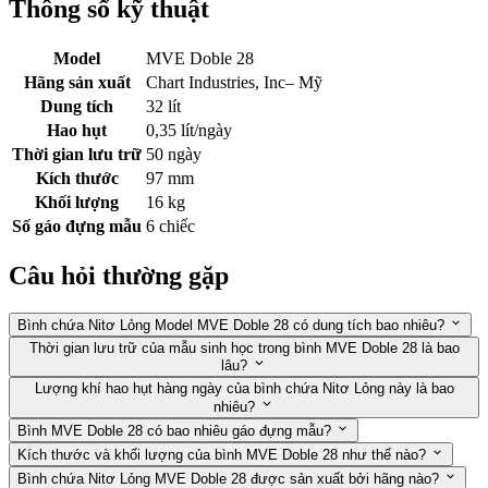
Thông số kỹ thuật
Model
MVE Doble 28
Hãng sản xuất
Chart Industries, Inc– Mỹ
Dung tích
32 lít
Hao hụt
0,35 lít/ngày
Thời gian lưu trữ
50 ngày
Kích thước
97 mm
Khối lượng
16 kg
Số gáo đựng mẫu
6 chiếc
Câu hỏi thường gặp
Bình chứa Nitơ Lỏng Model MVE Doble 28 có dung tích bao nhiêu?
Thời gian lưu trữ của mẫu sinh học trong bình MVE Doble 28 là bao
lâu?
Lượng khí hao hụt hàng ngày của bình chứa Nitơ Lỏng này là bao
nhiêu?
Bình MVE Doble 28 có bao nhiêu gáo đựng mẫu?
Kích thước và khối lượng của bình MVE Doble 28 như thế nào?
Bình chứa Nitơ Lỏng MVE Doble 28 được sản xuất bởi hãng nào?