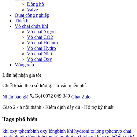
Đồng hồ
Valve
Quạt công nghiệp
Thiết bị
Vỏ chai chứa khí
Vỏ chai Argon
Vỏ chai CO2
Vỏ chai Helium
Vỏ chai Hydro
Vỏ chai Nitơ
Vỏ chai Oxy
Võng xếp
Liên hệ nhận giá tốt
Chiết khấu theo số lượng. Tư vấn miễn phí.
Gọi 0972 049 349
Nhận báo giá
Chat Zalo
Giao 2-4h nội thành · Kiểm định đầy đủ · Hỗ trợ kỹ thuật
Tags phổ biến
khí oxy tphcm
bình oxy lỏng
bình khí hydro
ni tơ lỏng tphcm
vỏ chai
oxy
bình nito lỏng tphcm
nitơ lỏng
khí co2 tphcm
khí oxy thở
bồn ni tơ