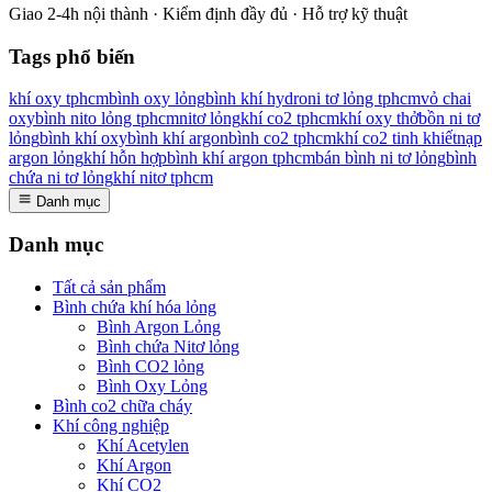
Giao 2-4h nội thành · Kiểm định đầy đủ · Hỗ trợ kỹ thuật
Tags phổ biến
khí oxy tphcm
bình oxy lỏng
bình khí hydro
ni tơ lỏng tphcm
vỏ chai
oxy
bình nito lỏng tphcm
nitơ lỏng
khí co2 tphcm
khí oxy thở
bồn ni tơ
lỏng
bình khí oxy
bình khí argon
bình co2 tphcm
khí co2 tinh khiết
nạp
argon lỏng
khí hỗn hợp
bình khí argon tphcm
bán bình ni tơ lỏng
bình
chứa ni tơ lỏng
khí nitơ tphcm
Danh mục
Danh mục
Tất cả sản phẩm
Bình chứa khí hóa lỏng
Bình Argon Lỏng
Bình chứa Nitơ lỏng
Bình CO2 lỏng
Bình Oxy Lỏng
Bình co2 chữa cháy
Khí công nghiệp
Khí Acetylen
Khí Argon
Khí CO2