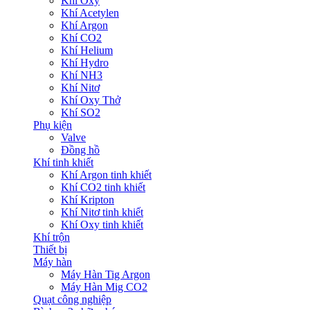
Khí Oxy
Khí Acetylen
Khí Argon
Khí CO2
Khí Helium
Khí Hydro
Khí NH3
Khí Nitơ
Khí Oxy Thở
Khí SO2
Phụ kiện
Valve
Đồng hồ
Khí tinh khiết
Khí Argon tinh khiết
Khí CO2 tinh khiết
Khí Kripton
Khí Nitơ tinh khiết
Khí Oxy tinh khiết
Khí trộn
Thiết bị
Máy hàn
Máy Hàn Tig Argon
Máy Hàn Mig CO2
Quạt công nghiệp