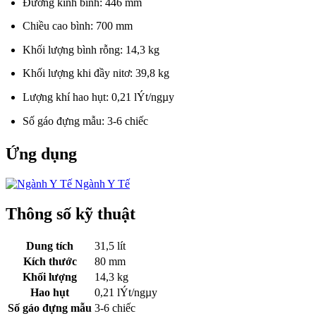
Đường kính bình: 446 mm
Chiều cao bình: 700 mm
Khối lượng bình rỗng: 14,3 kg
Khối lượng khi đầy nitơ: 39,8 kg
Lượng khí hao hụt: 0,21 lÝt/ngµy
Số gáo đựng mẫu: 3-6 chiếc
Ứng dụng
Ngành Y Tế
Thông số kỹ thuật
Dung tích
31,5 lít
Kích thước
80 mm
Khối lượng
14,3 kg
Hao hụt
0,21 lÝt/ngµy
Số gáo đựng mẫu
3-6 chiếc