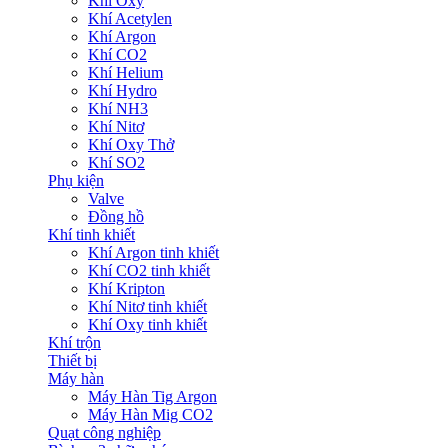
Khí Oxy
Khí Acetylen
Khí Argon
Khí CO2
Khí Helium
Khí Hydro
Khí NH3
Khí Nitơ
Khí Oxy Thở
Khí SO2
Phụ kiện
Valve
Đồng hồ
Khí tinh khiết
Khí Argon tinh khiết
Khí CO2 tinh khiết
Khí Kripton
Khí Nitơ tinh khiết
Khí Oxy tinh khiết
Khí trộn
Thiết bị
Máy hàn
Máy Hàn Tig Argon
Máy Hàn Mig CO2
Quạt công nghiệp