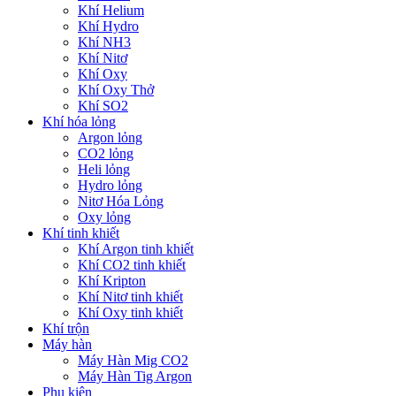
Khí Helium
Khí Hydro
Khí NH3
Khí Nitơ
Khí Oxy
Khí Oxy Thở
Khí SO2
Khí hóa lỏng
Argon lỏng
CO2 lỏng
Heli lỏng
Hydro lỏng
Nitơ Hóa Lỏng
Oxy lỏng
Khí tinh khiết
Khí Argon tinh khiết
Khí CO2 tinh khiết
Khí Kripton
Khí Nitơ tinh khiết
Khí Oxy tinh khiết
Khí trộn
Máy hàn
Máy Hàn Mig CO2
Máy Hàn Tig Argon
Phụ kiện