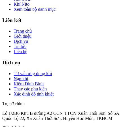
Khí Nito
Xem toàn bộ danh mục
Liên kết
Trang chủ
Giới thiệu
Dịch vụ
Tin tức
Liên hệ
Dịch vụ
Tư vấn ứng dụng khí
Nạp khí
Kiểm Định Bình
Thay các phụ kiện
Xác định độ tinh khiết
Trụ sở chính
Lô 1/2B6 Khu B đường A2 CCN-TTCN Xuân Thới Sơn, Số 5A,
Quốc Lộ 22, Xã Xuân Thới Sơn, Huyện Hóc Môn, TP.HCM