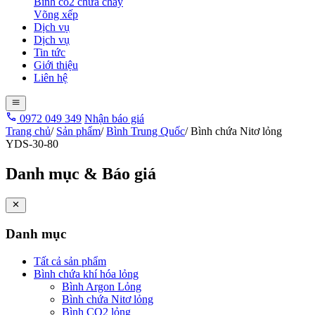
Bình co2 chữa cháy
Võng xếp
Dịch vụ
Dịch vụ
Tin tức
Giới thiệu
Liên hệ
0972 049 349
Nhận báo giá
Trang chủ
/
Sản phẩm
/
Bình Trung Quốc
/
Bình chứa Nitơ lỏng
YDS-30-80
Danh mục & Báo giá
Danh mục
Tất cả sản phẩm
Bình chứa khí hóa lỏng
Bình Argon Lỏng
Bình chứa Nitơ lỏng
Bình CO2 lỏng