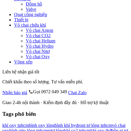
Đồng hồ
Valve
Quạt công nghiệp
Thiết bị
Vỏ chai chứa khí
Vỏ chai Argon
Vỏ chai CO2
Vỏ chai Helium
Vỏ chai Hydro
Vỏ chai Nitơ
Vỏ chai Oxy
Võng xếp
Liên hệ nhận giá tốt
Chiết khấu theo số lượng. Tư vấn miễn phí.
Gọi 0972 049 349
Nhận báo giá
Chat Zalo
Giao 2-4h nội thành · Kiểm định đầy đủ · Hỗ trợ kỹ thuật
Tags phổ biến
khí oxy tphcm
bình oxy lỏng
bình khí hydro
ni tơ lỏng tphcm
vỏ chai
oxy
bình nito lỏng tphcm
nitơ lỏng
khí co2 tphcm
khí oxy thở
bồn ni tơ