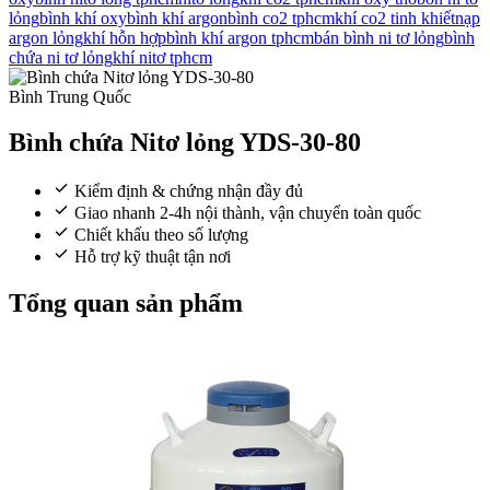
lỏng
bình khí oxy
bình khí argon
bình co2 tphcm
khí co2 tinh khiết
nạp
argon lỏng
khí hỗn hợp
bình khí argon tphcm
bán bình ni tơ lỏng
bình
chứa ni tơ lỏng
khí nitơ tphcm
Bình Trung Quốc
Bình chứa Nitơ lỏng YDS-30-80
Kiểm định & chứng nhận đầy đủ
Giao nhanh 2-4h nội thành, vận chuyển toàn quốc
Chiết khấu theo số lượng
Hỗ trợ kỹ thuật tận nơi
Tổng quan sản phẩm