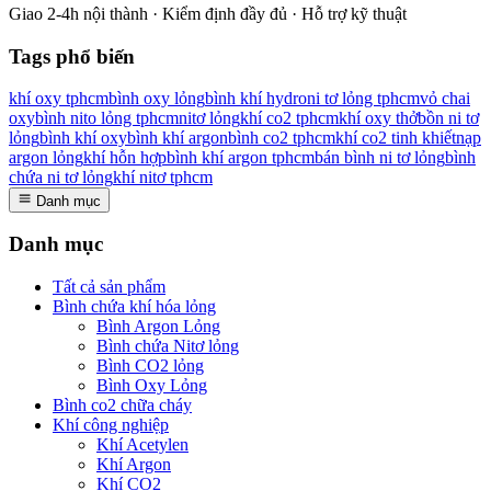
Giao 2-4h nội thành · Kiểm định đầy đủ · Hỗ trợ kỹ thuật
Tags phổ biến
khí oxy tphcm
bình oxy lỏng
bình khí hydro
ni tơ lỏng tphcm
vỏ chai
oxy
bình nito lỏng tphcm
nitơ lỏng
khí co2 tphcm
khí oxy thở
bồn ni tơ
lỏng
bình khí oxy
bình khí argon
bình co2 tphcm
khí co2 tinh khiết
nạp
argon lỏng
khí hỗn hợp
bình khí argon tphcm
bán bình ni tơ lỏng
bình
chứa ni tơ lỏng
khí nitơ tphcm
Danh mục
Danh mục
Tất cả sản phẩm
Bình chứa khí hóa lỏng
Bình Argon Lỏng
Bình chứa Nitơ lỏng
Bình CO2 lỏng
Bình Oxy Lỏng
Bình co2 chữa cháy
Khí công nghiệp
Khí Acetylen
Khí Argon
Khí CO2