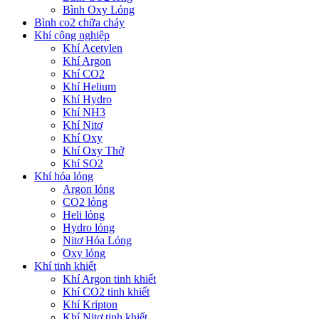
Bình Oxy Lỏng
Bình co2 chữa cháy
Khí công nghiệp
Khí Acetylen
Khí Argon
Khí CO2
Khí Helium
Khí Hydro
Khí NH3
Khí Nitơ
Khí Oxy
Khí Oxy Thở
Khí SO2
Khí hóa lỏng
Argon lỏng
CO2 lỏng
Heli lỏng
Hydro lỏng
Nitơ Hóa Lỏng
Oxy lỏng
Khí tinh khiết
Khí Argon tinh khiết
Khí CO2 tinh khiết
Khí Kripton
Khí Nitơ tinh khiết