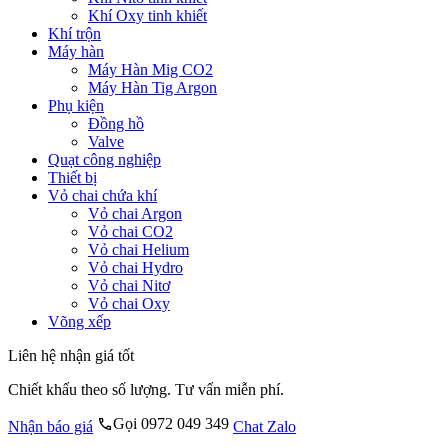
Khí Oxy tinh khiết
Khí trộn
Máy hàn
Máy Hàn Mig CO2
Máy Hàn Tig Argon
Phụ kiện
Đồng hồ
Valve
Quạt công nghiệp
Thiết bị
Vỏ chai chứa khí
Vỏ chai Argon
Vỏ chai CO2
Vỏ chai Helium
Vỏ chai Hydro
Vỏ chai Nitơ
Vỏ chai Oxy
Võng xếp
Liên hệ nhận giá tốt
Chiết khấu theo số lượng. Tư vấn miễn phí.
Gọi 0972 049 349
Nhận báo giá
Chat Zalo