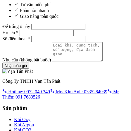
Tư vấn miễn phí
Phản hồi nhanh
Giao hàng toàn quốc
Để trống ô này
Họ tên
*
Số điện thoại
*
Nhu cầu
(không bắt buộc)
Nhận báo giá
Công Ty TNHH Vạn Tấn Phát
Hotline: 0972 049 349
Mrs Kim Anh: 0335284039
Mr
Thiên: 091 7683526
Sản phẩm
Khí Oxy
Khí Argon
Khí CO2