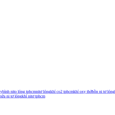
xy
bình nito lỏng tphcm
nitơ lỏng
khí co2 tphcm
khí oxy thở
bồn ni tơ lỏng
hứa ni tơ lỏng
khí nitơ tphcm