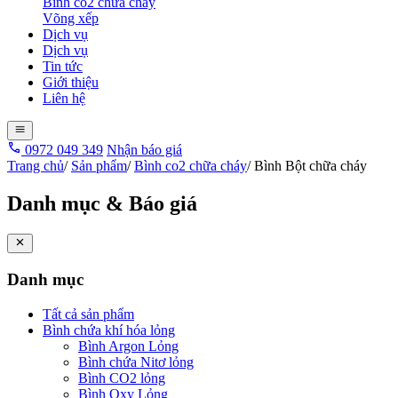
Bình co2 chữa cháy
Võng xếp
Dịch vụ
Dịch vụ
Tin tức
Giới thiệu
Liên hệ
0972 049 349
Nhận báo giá
Trang chủ
/
Sản phẩm
/
Bình co2 chữa cháy
/
Bình Bột chữa cháy
Danh mục & Báo giá
Danh mục
Tất cả sản phẩm
Bình chứa khí hóa lỏng
Bình Argon Lỏng
Bình chứa Nitơ lỏng
Bình CO2 lỏng
Bình Oxy Lỏng