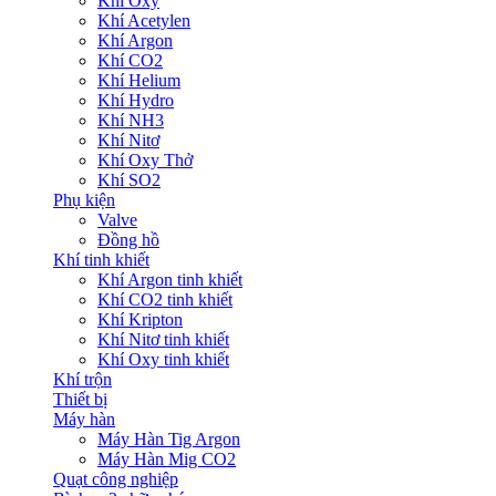
Khí Oxy
Khí Acetylen
Khí Argon
Khí CO2
Khí Helium
Khí Hydro
Khí NH3
Khí Nitơ
Khí Oxy Thở
Khí SO2
Phụ kiện
Valve
Đồng hồ
Khí tinh khiết
Khí Argon tinh khiết
Khí CO2 tinh khiết
Khí Kripton
Khí Nitơ tinh khiết
Khí Oxy tinh khiết
Khí trộn
Thiết bị
Máy hàn
Máy Hàn Tig Argon
Máy Hàn Mig CO2
Quạt công nghiệp