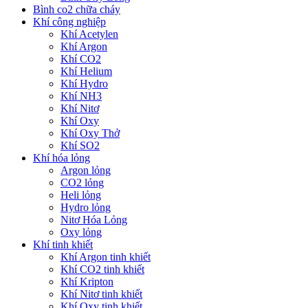
Bình co2 chữa cháy
Khí công nghiệp
Khí Acetylen
Khí Argon
Khí CO2
Khí Helium
Khí Hydro
Khí NH3
Khí Nitơ
Khí Oxy
Khí Oxy Thở
Khí SO2
Khí hóa lỏng
Argon lỏng
CO2 lỏng
Heli lỏng
Hydro lỏng
Nitơ Hóa Lỏng
Oxy lỏng
Khí tinh khiết
Khí Argon tinh khiết
Khí CO2 tinh khiết
Khí Kripton
Khí Nitơ tinh khiết
Khí Oxy tinh khiết