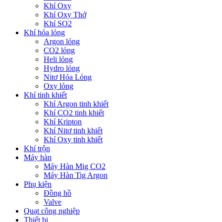
Khí Oxy
Khí Oxy Thở
Khí SO2
Khí hóa lỏng
Argon lỏng
CO2 lỏng
Heli lỏng
Hydro lỏng
Nitơ Hóa Lỏng
Oxy lỏng
Khí tinh khiết
Khí Argon tinh khiết
Khí CO2 tinh khiết
Khí Kripton
Khí Nitơ tinh khiết
Khí Oxy tinh khiết
Khí trộn
Máy hàn
Máy Hàn Mig CO2
Máy Hàn Tig Argon
Phụ kiện
Đồng hồ
Valve
Quạt công nghiệp
Thiết bị