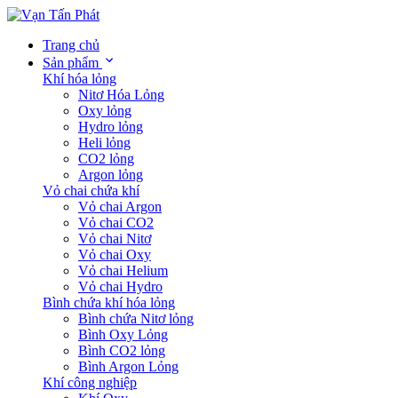
Trang chủ
Sản phẩm
Khí hóa lỏng
Nitơ Hóa Lỏng
Oxy lỏng
Hydro lỏng
Heli lỏng
CO2 lỏng
Argon lỏng
Vỏ chai chứa khí
Vỏ chai Argon
Vỏ chai CO2
Vỏ chai Nitơ
Vỏ chai Oxy
Vỏ chai Helium
Vỏ chai Hydro
Bình chứa khí hóa lỏng
Bình chứa Nitơ lỏng
Bình Oxy Lỏng
Bình CO2 lỏng
Bình Argon Lỏng
Khí công nghiệp