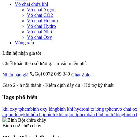
Vỏ chai chứa khí
Vỏ chai Argon
Vỏ chai CO2
Vỏ chai Helium
Vỏ chai Hydro
Vỏ chai Nitơ
Vỏ chai Oxy
Võng xếp
Liên hệ nhận giá tốt
Chiết khấu theo số lượng. Tư vấn miễn phí.
Gọi 0972 049 349
Nhận báo giá
Chat Zalo
Giao 2-4h nội thành · Kiểm định đầy đủ · Hỗ trợ kỹ thuật
Tags phổ biến
khí oxy tphcm
bình oxy lỏng
bình khí hydro
ni tơ lỏng tphcm
vỏ chai o
argon lỏng
khí hỗn hợp
bình khí argon tphcm
bán bình ni tơ lỏng
bình c
Bình co2 chữa cháy