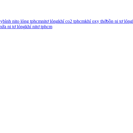
xy
bình nito lỏng tphcm
nitơ lỏng
khí co2 tphcm
khí oxy thở
bồn ni tơ lỏng
hứa ni tơ lỏng
khí nitơ tphcm