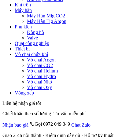
Khí trộn
Máy hàn
Máy Hàn Mig CO2
Máy Hàn Tig Argon
Phụ kiện
Đồng hồ
Valve
Quạt công nghiệp
Thiết bị
Vỏ chai chứa khí
Vỏ chai Argon
Vỏ chai CO2
Vỏ chai Helium
Vỏ chai Hydro
Vỏ chai Nitơ
Vỏ chai Oxy
Võng xếp
Liên hệ nhận giá tốt
Chiết khấu theo số lượng. Tư vấn miễn phí.
Gọi 0972 049 349
Nhận báo giá
Chat Zalo
Giao 2-4h nội thành · Kiểm định đầy đủ · Hỗ trợ kỹ thuật