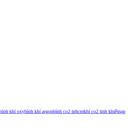
bình khí oxy
bình khí argon
bình co2 tphcm
khí co2 tinh khiết
nạp