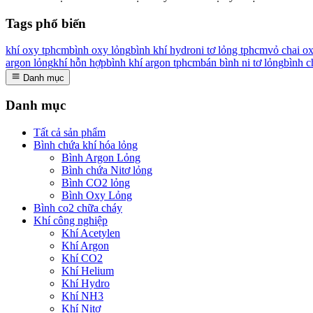
Tags phổ biến
khí oxy tphcm
bình oxy lỏng
bình khí hydro
ni tơ lỏng tphcm
vỏ chai o
argon lỏng
khí hỗn hợp
bình khí argon tphcm
bán bình ni tơ lỏng
bình c
Danh mục
Danh mục
Tất cả sản phẩm
Bình chứa khí hóa lỏng
Bình Argon Lỏng
Bình chứa Nitơ lỏng
Bình CO2 lỏng
Bình Oxy Lỏng
Bình co2 chữa cháy
Khí công nghiệp
Khí Acetylen
Khí Argon
Khí CO2
Khí Helium
Khí Hydro
Khí NH3
Khí Nitơ