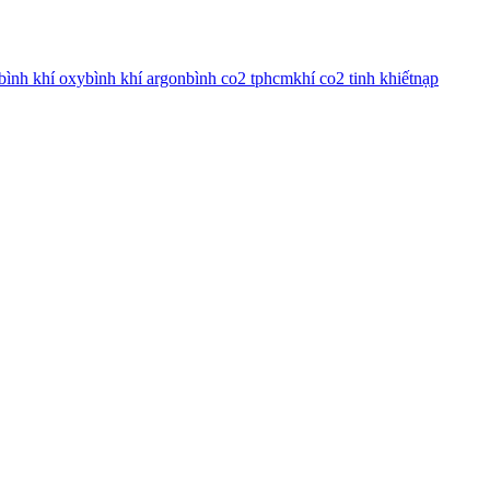
bình khí oxy
bình khí argon
bình co2 tphcm
khí co2 tinh khiết
nạp