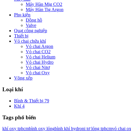
Máy Hàn Mig CO2
Máy Hàn Tig Argon
Phụ kiện
Đồng hồ
Valve
Quạt công nghiệp
Thiết bị
Vỏ chai chứa khí
Vỏ chai Argon
Vỏ chai CO2
Vỏ chai Helium
Vỏ chai Hydro
Vỏ chai Nitơ
Vỏ chai Oxy
Võng xếp
Loại khí
Bình & Thiết bị
79
Khí
4
Tags phổ biến
khí oxy tphcm
bình oxy lỏng
bình khí hydro
ni tơ lỏng tphcm
vỏ chai o