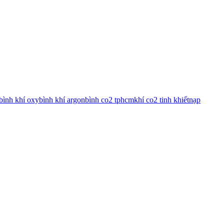
bình khí oxy
bình khí argon
bình co2 tphcm
khí co2 tinh khiết
nạp