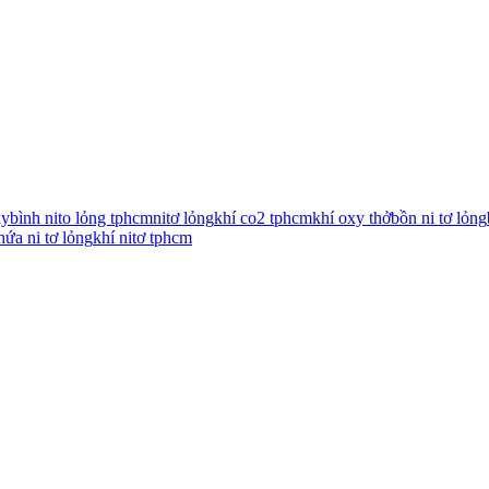
xy
bình nito lỏng tphcm
nitơ lỏng
khí co2 tphcm
khí oxy thở
bồn ni tơ lỏng
hứa ni tơ lỏng
khí nitơ tphcm