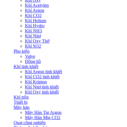
Khí Oxy
Khí Acetylen
Khí Argon
Khí CO2
Khí Helium
Khí Hydro
Khí NH3
Khí Nitơ
Khí Oxy Thở
Khí SO2
Phụ kiện
Valve
Đồng hồ
Khí tinh khiết
Khí Argon tinh khiết
Khí CO2 tinh khiết
Khí Kripton
Khí Nitơ tinh khiết
Khí Oxy tinh khiết
Khí trộn
Thiết bị
Máy hàn
Máy Hàn Tig Argon
Máy Hàn Mig CO2
Quạt công nghiệp