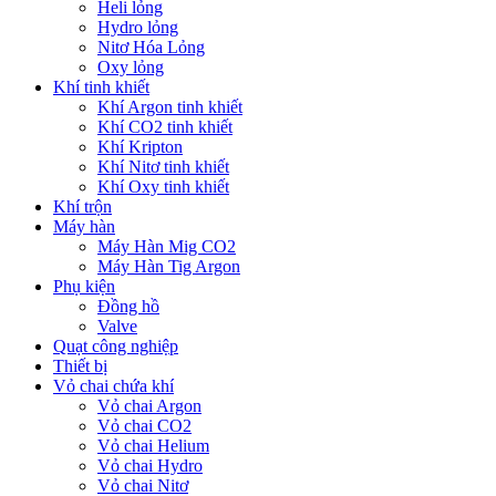
Heli lỏng
Hydro lỏng
Nitơ Hóa Lỏng
Oxy lỏng
Khí tinh khiết
Khí Argon tinh khiết
Khí CO2 tinh khiết
Khí Kripton
Khí Nitơ tinh khiết
Khí Oxy tinh khiết
Khí trộn
Máy hàn
Máy Hàn Mig CO2
Máy Hàn Tig Argon
Phụ kiện
Đồng hồ
Valve
Quạt công nghiệp
Thiết bị
Vỏ chai chứa khí
Vỏ chai Argon
Vỏ chai CO2
Vỏ chai Helium
Vỏ chai Hydro
Vỏ chai Nitơ