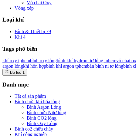
Vỏ chai Oxy
Võng xếp
Loại khí
Bình & Thiết bị
79
Khí
4
Tags phổ biến
khí oxy tphcm
bình oxy lỏng
bình khí hydro
ni tơ lỏng tphcm
vỏ chai o
argon lỏng
khí hỗn hợp
bình khí argon tphcm
bán bình ni tơ lỏng
bình c
Bộ lọc
1
Danh mục
Tất cả sản phẩm
Bình chứa khí hóa lỏng
Bình Argon Lỏng
Bình chứa Nitơ lỏng
Bình CO2 lỏng
Bình Oxy Lỏng
Bình co2 chữa cháy
Khí công nghiệp