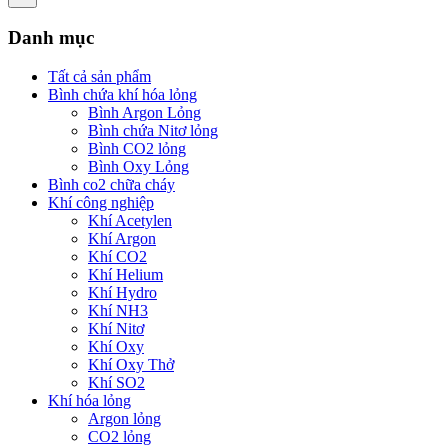
Danh mục
Tất cả sản phẩm
Bình chứa khí hóa lỏng
Bình Argon Lỏng
Bình chứa Nitơ lỏng
Bình CO2 lỏng
Bình Oxy Lỏng
Bình co2 chữa cháy
Khí công nghiệp
Khí Acetylen
Khí Argon
Khí CO2
Khí Helium
Khí Hydro
Khí NH3
Khí Nitơ
Khí Oxy
Khí Oxy Thở
Khí SO2
Khí hóa lỏng
Argon lỏng
CO2 lỏng