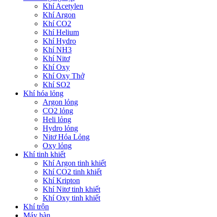
Khí Acetylen
Khí Argon
Khí CO2
Khí Helium
Khí Hydro
Khí NH3
Khí Nitơ
Khí Oxy
Khí Oxy Thở
Khí SO2
Khí hóa lỏng
Argon lỏng
CO2 lỏng
Heli lỏng
Hydro lỏng
Nitơ Hóa Lỏng
Oxy lỏng
Khí tinh khiết
Khí Argon tinh khiết
Khí CO2 tinh khiết
Khí Kripton
Khí Nitơ tinh khiết
Khí Oxy tinh khiết
Khí trộn
Máy hàn