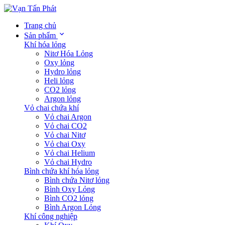
Trang chủ
Sản phẩm
Khí hóa lỏng
Nitơ Hóa Lỏng
Oxy lỏng
Hydro lỏng
Heli lỏng
CO2 lỏng
Argon lỏng
Vỏ chai chứa khí
Vỏ chai Argon
Vỏ chai CO2
Vỏ chai Nitơ
Vỏ chai Oxy
Vỏ chai Helium
Vỏ chai Hydro
Bình chứa khí hóa lỏng
Bình chứa Nitơ lỏng
Bình Oxy Lỏng
Bình CO2 lỏng
Bình Argon Lỏng
Khí công nghiệp