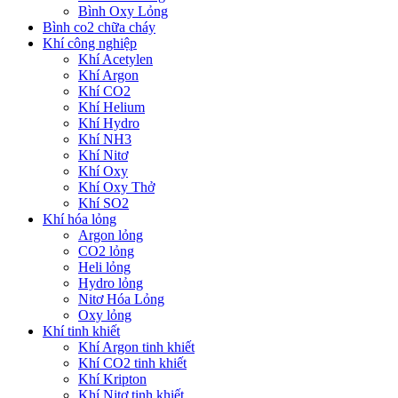
Bình Oxy Lỏng
Bình co2 chữa cháy
Khí công nghiệp
Khí Acetylen
Khí Argon
Khí CO2
Khí Helium
Khí Hydro
Khí NH3
Khí Nitơ
Khí Oxy
Khí Oxy Thở
Khí SO2
Khí hóa lỏng
Argon lỏng
CO2 lỏng
Heli lỏng
Hydro lỏng
Nitơ Hóa Lỏng
Oxy lỏng
Khí tinh khiết
Khí Argon tinh khiết
Khí CO2 tinh khiết
Khí Kripton
Khí Nitơ tinh khiết