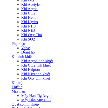
Khí Oxy
Khí Acetylen
Khí Argon
Khí CO2
Khí Helium
Khí Hydro
Khí NH3
Khí Nitơ
Khí Oxy Thở
Khí SO2
Phụ kiện
Valve
Đồng hồ
Khí tinh khiết
Khí Argon tinh khiết
Khí CO2 tinh khiết
Khí Kripton
Khí Nitơ tinh khiết
Khí Oxy tinh khiết
Khí trộn
Thiết bị
Máy hàn
Máy Hàn Tig Argon
Máy Hàn Mig CO2
Quạt công nghiệp