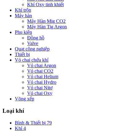
Khí Oxy tinh khiết
Khí trộn
Máy hàn
Máy Hàn Mig CO2
Máy Hàn Tig Argon
Phụ kiện
Đồng hồ
Valve
Quạt công nghiệp
Thiết bị
Vỏ chai chứa khí
Vỏ chai Argon
Vỏ chai CO2
Vỏ chai Helium
Vỏ chai Hydro
Vỏ chai Nitơ
Vỏ chai Oxy
Võng xếp
Loại khí
Bình & Thiết bị
79
Khí
4