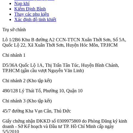
Nạp khí
Kiểm Định Bình
Thay các phụ kiện
Xác định độ tinh khiết
Trụ sở chính
Lô 1/2B6 Khu B đường A2 CCN-TTCN Xuân Thới Sơn, Số 5A,
Quốc Lộ 22, Xã Xuân Thới Sơn, Huyện Hóc Môn, TP.HCM
Chi nhánh 1
D5/36A Quốc Lộ 1A, Thị Trấn Tân Túc, Huyện Bình Chánh,
TP.HCM (gần cầu vượt Nguyễn Văn Linh)
Chi nhánh 2 (Kho tập kết)
490/128 Lý Thái Tổ, Phường 10, Quận 10
Chi nhánh 3 (Kho tập kết)
45/7 đường Kha Vạn Cân, Thủ Đức
Giấy chứng nhận ĐKKD số 0309975869
do Phòng Đăng ký kinh
doanh - Sở Kế hoạch và Đầu tư TP. Hồ Chí Minh cấp
ngày
5/5/2010