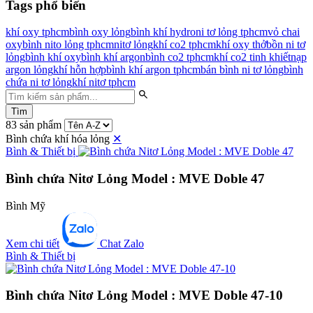
Tags phổ biến
khí oxy tphcm
bình oxy lỏng
bình khí hydro
ni tơ lỏng tphcm
vỏ chai
oxy
bình nito lỏng tphcm
nitơ lỏng
khí co2 tphcm
khí oxy thở
bồn ni tơ
lỏng
bình khí oxy
bình khí argon
bình co2 tphcm
khí co2 tinh khiết
nạp
argon lỏng
khí hỗn hợp
bình khí argon tphcm
bán bình ni tơ lỏng
bình
chứa ni tơ lỏng
khí nitơ tphcm
Tìm
83 sản phẩm
Bình chứa khí hóa lỏng
✕
Bình & Thiết bị
Bình chứa Nitơ Lỏng Model : MVE Doble 47
Bình Mỹ
Xem chi tiết
Chat Zalo
Bình & Thiết bị
Bình chứa Nitơ Lỏng Model : MVE Doble 47-10