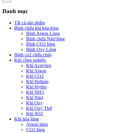
Danh mục
Tất cả sản phẩm
Bình chứa khí hóa lỏng
Bình Argon Lỏng
Bình chứa Nitơ lỏng
Bình CO2 lỏng
Bình Oxy Lỏng
Bình co2 chữa cháy
Khí công nghiệp
Khí Acetylen
Khí Argon
Khí CO2
Khí Helium
Khí Hydro
Khí NH3
Khí Nitơ
Khí Oxy
Khí Oxy Thở
Khí SO2
Khí hóa lỏng
Argon lỏng
CO2 lỏng