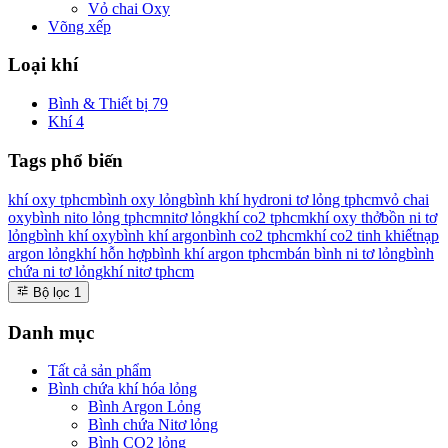
Vỏ chai Oxy
Võng xếp
Loại khí
Bình & Thiết bị
79
Khí
4
Tags phổ biến
khí oxy tphcm
bình oxy lỏng
bình khí hydro
ni tơ lỏng tphcm
vỏ chai
oxy
bình nito lỏng tphcm
nitơ lỏng
khí co2 tphcm
khí oxy thở
bồn ni tơ
lỏng
bình khí oxy
bình khí argon
bình co2 tphcm
khí co2 tinh khiết
nạp
argon lỏng
khí hỗn hợp
bình khí argon tphcm
bán bình ni tơ lỏng
bình
chứa ni tơ lỏng
khí nitơ tphcm
Bộ lọc
1
Danh mục
Tất cả sản phẩm
Bình chứa khí hóa lỏng
Bình Argon Lỏng
Bình chứa Nitơ lỏng
Bình CO2 lỏng