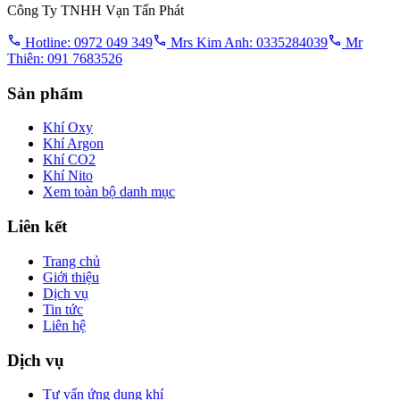
Công Ty TNHH Vạn Tấn Phát
Hotline: 0972 049 349
Mrs Kim Anh: 0335284039
Mr
Thiên: 091 7683526
Sản phẩm
Khí Oxy
Khí Argon
Khí CO2
Khí Nito
Xem toàn bộ danh mục
Liên kết
Trang chủ
Giới thiệu
Dịch vụ
Tin tức
Liên hệ
Dịch vụ
Tư vấn ứng dụng khí