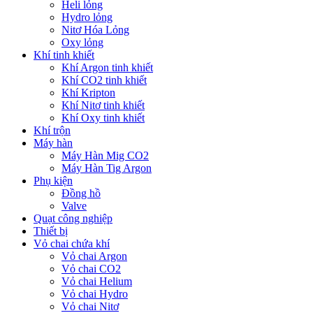
Heli lỏng
Hydro lỏng
Nitơ Hóa Lỏng
Oxy lỏng
Khí tinh khiết
Khí Argon tinh khiết
Khí CO2 tinh khiết
Khí Kripton
Khí Nitơ tinh khiết
Khí Oxy tinh khiết
Khí trộn
Máy hàn
Máy Hàn Mig CO2
Máy Hàn Tig Argon
Phụ kiện
Đồng hồ
Valve
Quạt công nghiệp
Thiết bị
Vỏ chai chứa khí
Vỏ chai Argon
Vỏ chai CO2
Vỏ chai Helium
Vỏ chai Hydro
Vỏ chai Nitơ