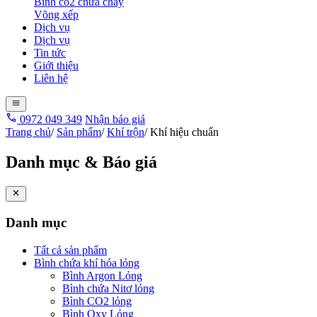
Bình co2 chữa cháy
Võng xếp
Dịch vụ
Dịch vụ
Tin tức
Giới thiệu
Liên hệ
0972 049 349
Nhận báo giá
Trang chủ
/
Sản phẩm
/
Khí trộn
/
Khí hiệu chuẩn
Danh mục & Báo giá
Danh mục
Tất cả sản phẩm
Bình chứa khí hóa lỏng
Bình Argon Lỏng
Bình chứa Nitơ lỏng
Bình CO2 lỏng
Bình Oxy Lỏng