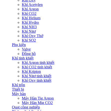
Khí Oxy
Khí Acetylen
Khí Argon
Khí CO2
Khí Helium
Khí Hydro
Khí NH3
Khí Nitơ
Khí Oxy Thở
Khí SO2
Phụ kiện
Valve
Đồng hồ
Khí tinh khiết
Khí Argon tinh khiết
Khí CO2 tinh khiết
Khí Kripton
Khí Nitơ tinh khiết
Khí Oxy tinh khiết
Khí trộn
Thiết bị
Máy hàn
Máy Hàn Tig Argon
Máy Hàn Mig CO2
Quạt công nghiệp