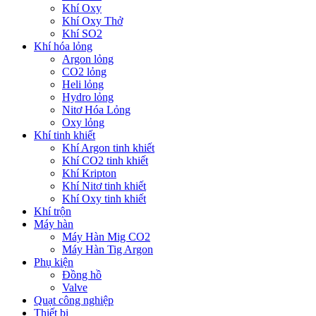
Khí Oxy
Khí Oxy Thở
Khí SO2
Khí hóa lỏng
Argon lỏng
CO2 lỏng
Heli lỏng
Hydro lỏng
Nitơ Hóa Lỏng
Oxy lỏng
Khí tinh khiết
Khí Argon tinh khiết
Khí CO2 tinh khiết
Khí Kripton
Khí Nitơ tinh khiết
Khí Oxy tinh khiết
Khí trộn
Máy hàn
Máy Hàn Mig CO2
Máy Hàn Tig Argon
Phụ kiện
Đồng hồ
Valve
Quạt công nghiệp
Thiết bị