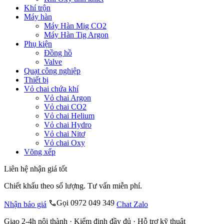
Khí trộn
Máy hàn
Máy Hàn Mig CO2
Máy Hàn Tig Argon
Phụ kiện
Đồng hồ
Valve
Quạt công nghiệp
Thiết bị
Vỏ chai chứa khí
Vỏ chai Argon
Vỏ chai CO2
Vỏ chai Helium
Vỏ chai Hydro
Vỏ chai Nitơ
Vỏ chai Oxy
Võng xếp
Liên hệ nhận giá tốt
Chiết khấu theo số lượng. Tư vấn miễn phí.
Gọi 0972 049 349
Nhận báo giá
Chat Zalo
Giao 2-4h nội thành · Kiểm định đầy đủ · Hỗ trợ kỹ thuật