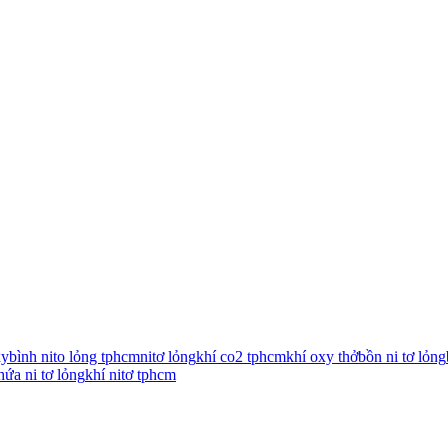
xy
bình nito lỏng tphcm
nitơ lỏng
khí co2 tphcm
khí oxy thở
bồn ni tơ lỏng
hứa ni tơ lỏng
khí nitơ tphcm