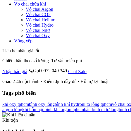
Vỏ chai chứa khí
Vỏ chai Argon
Vỏ chai CO2
Vỏ chai Helium
Vỏ chai Hydro
Vỏ chai Nitơ
Vỏ chai Oxy
Võng xếp
Liên hệ nhận giá tốt
Chiết khấu theo số lượng. Tư vấn miễn phí.
Gọi 0972 049 349
Nhận báo giá
Chat Zalo
Giao 2-4h nội thành · Kiểm định đầy đủ · Hỗ trợ kỹ thuật
Tags phổ biến
khí oxy tphcm
bình oxy lỏng
bình khí hydro
ni tơ lỏng tphcm
vỏ chai o
argon lỏng
khí hỗn hợp
bình khí argon tphcm
bán bình ni tơ lỏng
bình c
Khí trộn