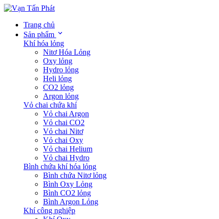
Trang chủ
Sản phẩm
Khí hóa lỏng
Nitơ Hóa Lỏng
Oxy lỏng
Hydro lỏng
Heli lỏng
CO2 lỏng
Argon lỏng
Vỏ chai chứa khí
Vỏ chai Argon
Vỏ chai CO2
Vỏ chai Nitơ
Vỏ chai Oxy
Vỏ chai Helium
Vỏ chai Hydro
Bình chứa khí hóa lỏng
Bình chứa Nitơ lỏng
Bình Oxy Lỏng
Bình CO2 lỏng
Bình Argon Lỏng
Khí công nghiệp