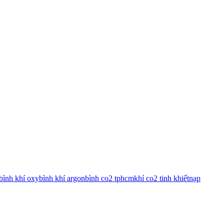
bình khí oxy
bình khí argon
bình co2 tphcm
khí co2 tinh khiết
nạp