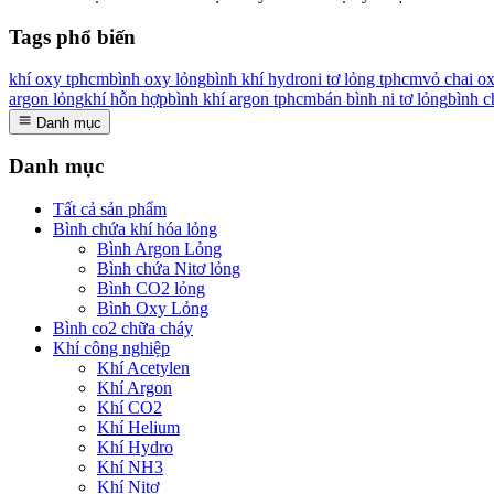
Tags phổ biến
khí oxy tphcm
bình oxy lỏng
bình khí hydro
ni tơ lỏng tphcm
vỏ chai o
argon lỏng
khí hỗn hợp
bình khí argon tphcm
bán bình ni tơ lỏng
bình c
Danh mục
Danh mục
Tất cả sản phẩm
Bình chứa khí hóa lỏng
Bình Argon Lỏng
Bình chứa Nitơ lỏng
Bình CO2 lỏng
Bình Oxy Lỏng
Bình co2 chữa cháy
Khí công nghiệp
Khí Acetylen
Khí Argon
Khí CO2
Khí Helium
Khí Hydro
Khí NH3
Khí Nitơ