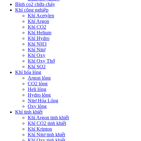
Bình co2 chữa cháy
Khí công nghiệp
Khí Acetylen
Khí Argon
Khí CO2
Khí Helium
Khí Hydro
Khí NH3
Khí Nitơ
Khí Oxy
Khí Oxy Thở
Khí SO2
Khí hóa lỏng
Argon lỏng
CO2 lỏng
Heli lỏng
Hydro lỏng
Nitơ Hóa Lỏng
Oxy lỏng
Khí tinh khiết
Khí Argon tinh khiết
Khí CO2 tinh khiết
Khí Kripton
Khí Nitơ tinh khiết
Khí Oxy tinh khiết