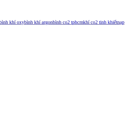
bình khí oxy
bình khí argon
bình co2 tphcm
khí co2 tinh khiết
nạp