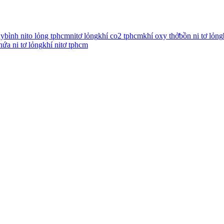
xy
bình nito lỏng tphcm
nitơ lỏng
khí co2 tphcm
khí oxy thở
bồn ni tơ lỏng
hứa ni tơ lỏng
khí nitơ tphcm