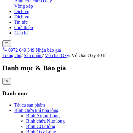
Bình co2 chữa cháy
Võng xếp
Dịch vụ
Dịch vụ
Tin tức
Giới thiệu
Liên hệ
0972 049 349
Nhận báo giá
Trang chủ
/
Sản phẩm
/
Vỏ chai Oxy
/
Vỏ chai Oxy 40 lít
Danh mục & Báo giá
Danh mục
Tất cả sản phẩm
Bình chứa khí hóa lỏng
Bình Argon Lỏng
Bình chứa Nitơ lỏng
Bình CO2 lỏng
Bình Oxy Lỏng