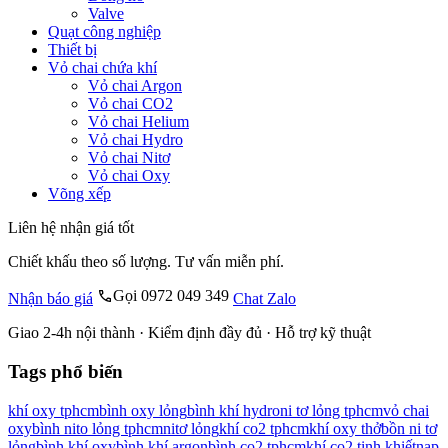
Valve
Quạt công nghiệp
Thiết bị
Vỏ chai chứa khí
Vỏ chai Argon
Vỏ chai CO2
Vỏ chai Helium
Vỏ chai Hydro
Vỏ chai Nitơ
Vỏ chai Oxy
Võng xếp
Liên hệ nhận giá tốt
Chiết khấu theo số lượng. Tư vấn miễn phí.
Gọi 0972 049 349
Nhận báo giá
Chat Zalo
Giao 2-4h nội thành · Kiểm định đầy đủ · Hỗ trợ kỹ thuật
Tags phổ biến
khí oxy tphcm
bình oxy lỏng
bình khí hydro
ni tơ lỏng tphcm
vỏ chai
oxy
bình nito lỏng tphcm
nitơ lỏng
khí co2 tphcm
khí oxy thở
bồn ni tơ
lỏng
bình khí oxy
bình khí argon
bình co2 tphcm
khí co2 tinh khiết
nạp