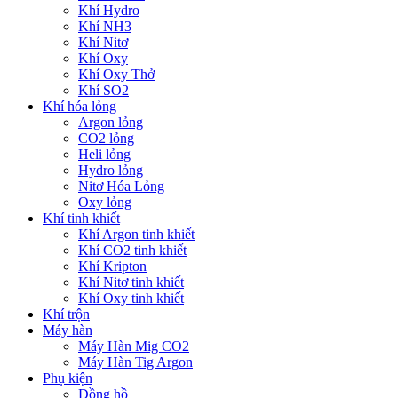
Khí Hydro
Khí NH3
Khí Nitơ
Khí Oxy
Khí Oxy Thở
Khí SO2
Khí hóa lỏng
Argon lỏng
CO2 lỏng
Heli lỏng
Hydro lỏng
Nitơ Hóa Lỏng
Oxy lỏng
Khí tinh khiết
Khí Argon tinh khiết
Khí CO2 tinh khiết
Khí Kripton
Khí Nitơ tinh khiết
Khí Oxy tinh khiết
Khí trộn
Máy hàn
Máy Hàn Mig CO2
Máy Hàn Tig Argon
Phụ kiện
Đồng hồ