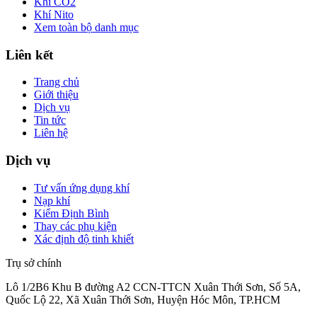
Khí CO2
Khí Nito
Xem toàn bộ danh mục
Liên kết
Trang chủ
Giới thiệu
Dịch vụ
Tin tức
Liên hệ
Dịch vụ
Tư vấn ứng dụng khí
Nạp khí
Kiểm Định Bình
Thay các phụ kiện
Xác định độ tinh khiết
Trụ sở chính
Lô 1/2B6 Khu B đường A2 CCN-TTCN Xuân Thới Sơn, Số 5A,
Quốc Lộ 22, Xã Xuân Thới Sơn, Huyện Hóc Môn, TP.HCM