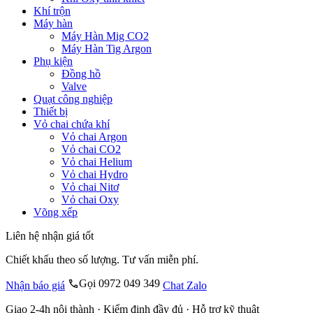
Khí trộn
Máy hàn
Máy Hàn Mig CO2
Máy Hàn Tig Argon
Phụ kiện
Đồng hồ
Valve
Quạt công nghiệp
Thiết bị
Vỏ chai chứa khí
Vỏ chai Argon
Vỏ chai CO2
Vỏ chai Helium
Vỏ chai Hydro
Vỏ chai Nitơ
Vỏ chai Oxy
Võng xếp
Liên hệ nhận giá tốt
Chiết khấu theo số lượng. Tư vấn miễn phí.
Gọi 0972 049 349
Nhận báo giá
Chat Zalo
Giao 2-4h nội thành · Kiểm định đầy đủ · Hỗ trợ kỹ thuật