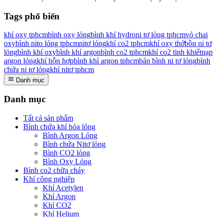
Tags phổ biến
khí oxy tphcm
bình oxy lỏng
bình khí hydro
ni tơ lỏng tphcm
vỏ chai
oxy
bình nito lỏng tphcm
nitơ lỏng
khí co2 tphcm
khí oxy thở
bồn ni tơ
lỏng
bình khí oxy
bình khí argon
bình co2 tphcm
khí co2 tinh khiết
nạp
argon lỏng
khí hỗn hợp
bình khí argon tphcm
bán bình ni tơ lỏng
bình
chứa ni tơ lỏng
khí nitơ tphcm
Danh mục
Danh mục
Tất cả sản phẩm
Bình chứa khí hóa lỏng
Bình Argon Lỏng
Bình chứa Nitơ lỏng
Bình CO2 lỏng
Bình Oxy Lỏng
Bình co2 chữa cháy
Khí công nghiệp
Khí Acetylen
Khí Argon
Khí CO2
Khí Helium