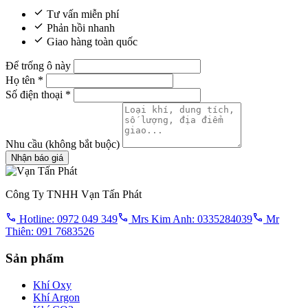
Tư vấn miễn phí
Phản hồi nhanh
Giao hàng toàn quốc
Để trống ô này
Họ tên
*
Số điện thoại
*
Nhu cầu
(không bắt buộc)
Nhận báo giá
Công Ty TNHH Vạn Tấn Phát
Hotline: 0972 049 349
Mrs Kim Anh: 0335284039
Mr
Thiên: 091 7683526
Sản phẩm
Khí Oxy
Khí Argon