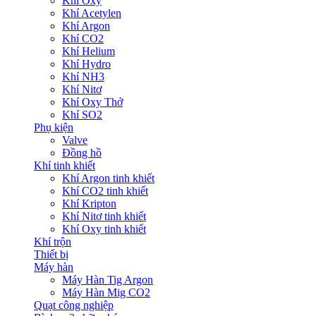
Khí Oxy
Khí Acetylen
Khí Argon
Khí CO2
Khí Helium
Khí Hydro
Khí NH3
Khí Nitơ
Khí Oxy Thở
Khí SO2
Phụ kiện
Valve
Đồng hồ
Khí tinh khiết
Khí Argon tinh khiết
Khí CO2 tinh khiết
Khí Kripton
Khí Nitơ tinh khiết
Khí Oxy tinh khiết
Khí trộn
Thiết bị
Máy hàn
Máy Hàn Tig Argon
Máy Hàn Mig CO2
Quạt công nghiệp