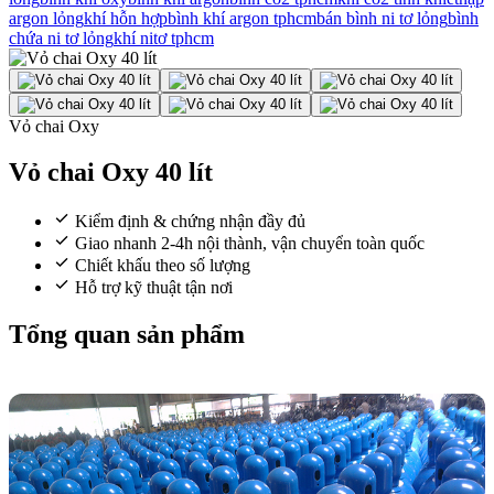
argon lỏng
khí hỗn hợp
bình khí argon tphcm
bán bình ni tơ lỏng
bình
chứa ni tơ lỏng
khí nitơ tphcm
Vỏ chai Oxy
Vỏ chai Oxy 40 lít
Kiểm định & chứng nhận đầy đủ
Giao nhanh 2-4h nội thành, vận chuyển toàn quốc
Chiết khấu theo số lượng
Hỗ trợ kỹ thuật tận nơi
Tổng quan sản phẩm