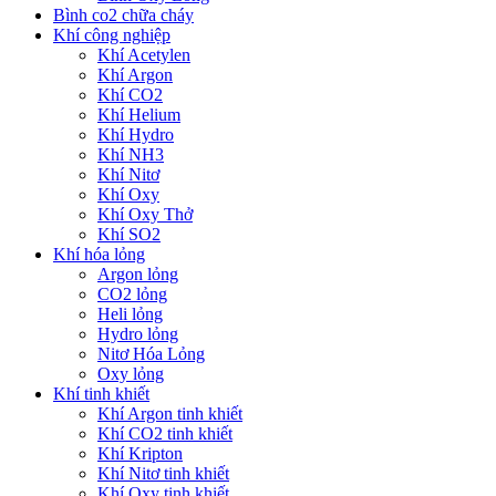
Bình co2 chữa cháy
Khí công nghiệp
Khí Acetylen
Khí Argon
Khí CO2
Khí Helium
Khí Hydro
Khí NH3
Khí Nitơ
Khí Oxy
Khí Oxy Thở
Khí SO2
Khí hóa lỏng
Argon lỏng
CO2 lỏng
Heli lỏng
Hydro lỏng
Nitơ Hóa Lỏng
Oxy lỏng
Khí tinh khiết
Khí Argon tinh khiết
Khí CO2 tinh khiết
Khí Kripton
Khí Nitơ tinh khiết
Khí Oxy tinh khiết