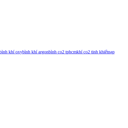
bình khí oxy
bình khí argon
bình co2 tphcm
khí co2 tinh khiết
nạp