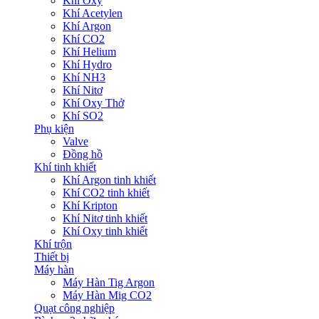
Khí Oxy
Khí Acetylen
Khí Argon
Khí CO2
Khí Helium
Khí Hydro
Khí NH3
Khí Nitơ
Khí Oxy Thở
Khí SO2
Phụ kiện
Valve
Đồng hồ
Khí tinh khiết
Khí Argon tinh khiết
Khí CO2 tinh khiết
Khí Kripton
Khí Nitơ tinh khiết
Khí Oxy tinh khiết
Khí trộn
Thiết bị
Máy hàn
Máy Hàn Tig Argon
Máy Hàn Mig CO2
Quạt công nghiệp