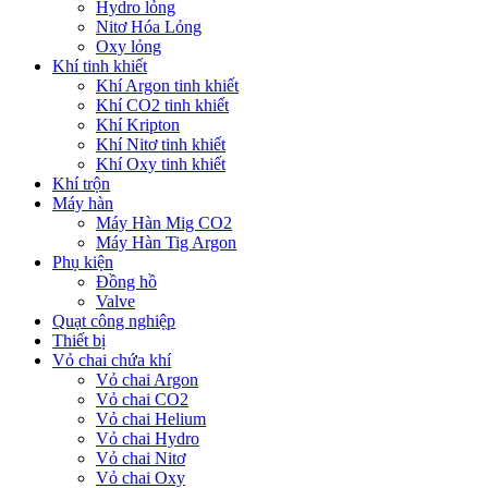
Hydro lỏng
Nitơ Hóa Lỏng
Oxy lỏng
Khí tinh khiết
Khí Argon tinh khiết
Khí CO2 tinh khiết
Khí Kripton
Khí Nitơ tinh khiết
Khí Oxy tinh khiết
Khí trộn
Máy hàn
Máy Hàn Mig CO2
Máy Hàn Tig Argon
Phụ kiện
Đồng hồ
Valve
Quạt công nghiệp
Thiết bị
Vỏ chai chứa khí
Vỏ chai Argon
Vỏ chai CO2
Vỏ chai Helium
Vỏ chai Hydro
Vỏ chai Nitơ
Vỏ chai Oxy