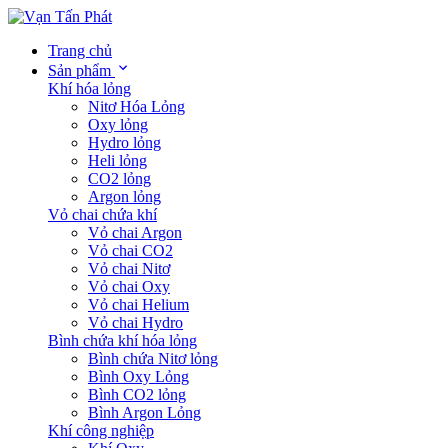
Trang chủ
Sản phẩm
Khí hóa lỏng
Nitơ Hóa Lỏng
Oxy lỏng
Hydro lỏng
Heli lỏng
CO2 lỏng
Argon lỏng
Vỏ chai chứa khí
Vỏ chai Argon
Vỏ chai CO2
Vỏ chai Nitơ
Vỏ chai Oxy
Vỏ chai Helium
Vỏ chai Hydro
Bình chứa khí hóa lỏng
Bình chứa Nitơ lỏng
Bình Oxy Lỏng
Bình CO2 lỏng
Bình Argon Lỏng
Khí công nghiệp