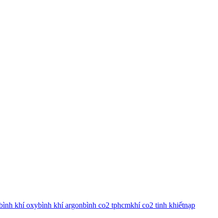
bình khí oxy
bình khí argon
bình co2 tphcm
khí co2 tinh khiết
nạp