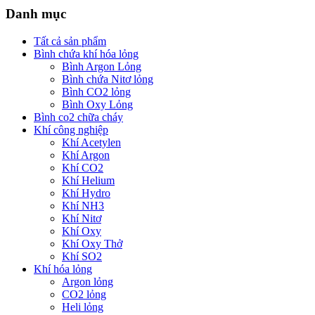
Danh mục
Tất cả sản phẩm
Bình chứa khí hóa lỏng
Bình Argon Lỏng
Bình chứa Nitơ lỏng
Bình CO2 lỏng
Bình Oxy Lỏng
Bình co2 chữa cháy
Khí công nghiệp
Khí Acetylen
Khí Argon
Khí CO2
Khí Helium
Khí Hydro
Khí NH3
Khí Nitơ
Khí Oxy
Khí Oxy Thở
Khí SO2
Khí hóa lỏng
Argon lỏng
CO2 lỏng
Heli lỏng