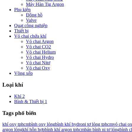
Máy Hàn Tig Argon
Phụ kiện
Đồng hồ
Valve
Quạt công nghiệp
Thiết bị
Vỏ chai chứa khí
Vỏ chai Argon
Vỏ chai CO2
Vỏ chai Helium
Vỏ chai Hydro
Vỏ chai Nitơ
Vỏ chai Oxy
Võng xếp
Loại khí
Khí
2
Bình & Thiết bị
1
Tags phổ biến
khí oxy tphcm
bình oxy lỏng
bình khí hydro
ni tơ lỏng tphcm
vỏ chai o
argon lỏng
khí hỗn hợp
bình khí argon tphcm
bán bình ni tơ lỏng
bình c