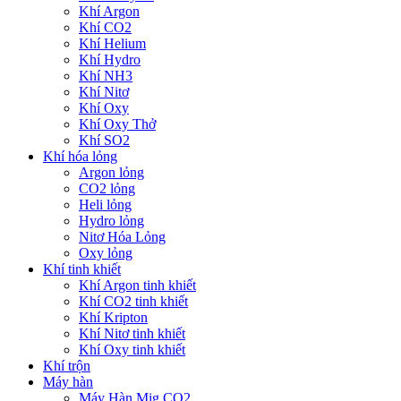
Khí Argon
Khí CO2
Khí Helium
Khí Hydro
Khí NH3
Khí Nitơ
Khí Oxy
Khí Oxy Thở
Khí SO2
Khí hóa lỏng
Argon lỏng
CO2 lỏng
Heli lỏng
Hydro lỏng
Nitơ Hóa Lỏng
Oxy lỏng
Khí tinh khiết
Khí Argon tinh khiết
Khí CO2 tinh khiết
Khí Kripton
Khí Nitơ tinh khiết
Khí Oxy tinh khiết
Khí trộn
Máy hàn
Máy Hàn Mig CO2