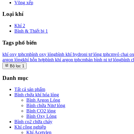
Võng xếp
Loại khí
Khí
2
Bình & Thiết bị
1
Tags phổ biến
khí oxy tphcm
bình oxy lỏng
bình khí hydro
ni tơ lỏng tphcm
vỏ chai o
argon lỏng
khí hỗn hợp
bình khí argon tphcm
bán bình ni tơ lỏng
bình c
Bộ lọc
1
Danh mục
Tất cả sản phẩm
Bình chứa khí hóa lỏng
Bình Argon Lỏng
Bình chứa Nitơ lỏng
Bình CO2 lỏng
Bình Oxy Lỏng
Bình co2 chữa cháy
Khí công nghiệp
Khí Acetylen