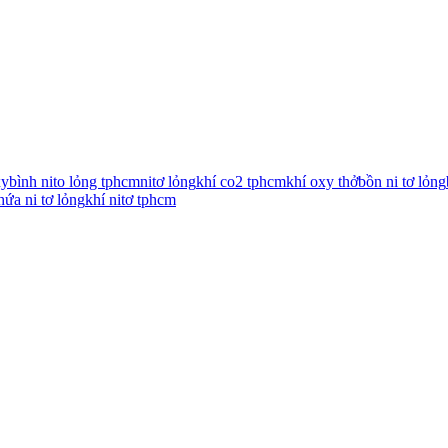
xy
bình nito lỏng tphcm
nitơ lỏng
khí co2 tphcm
khí oxy thở
bồn ni tơ lỏng
hứa ni tơ lỏng
khí nitơ tphcm