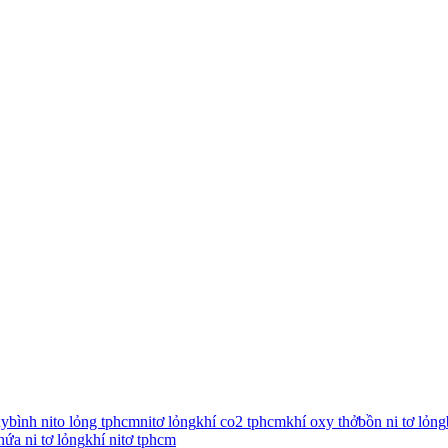
xy
bình nito lỏng tphcm
nitơ lỏng
khí co2 tphcm
khí oxy thở
bồn ni tơ lỏng
hứa ni tơ lỏng
khí nitơ tphcm