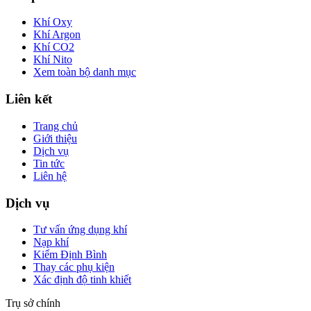
Khí Oxy
Khí Argon
Khí CO2
Khí Nito
Xem toàn bộ danh mục
Liên kết
Trang chủ
Giới thiệu
Dịch vụ
Tin tức
Liên hệ
Dịch vụ
Tư vấn ứng dụng khí
Nạp khí
Kiểm Định Bình
Thay các phụ kiện
Xác định độ tinh khiết
Trụ sở chính