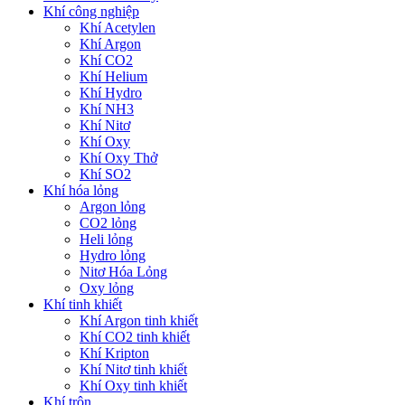
Khí công nghiệp
Khí Acetylen
Khí Argon
Khí CO2
Khí Helium
Khí Hydro
Khí NH3
Khí Nitơ
Khí Oxy
Khí Oxy Thở
Khí SO2
Khí hóa lỏng
Argon lỏng
CO2 lỏng
Heli lỏng
Hydro lỏng
Nitơ Hóa Lỏng
Oxy lỏng
Khí tinh khiết
Khí Argon tinh khiết
Khí CO2 tinh khiết
Khí Kripton
Khí Nitơ tinh khiết
Khí Oxy tinh khiết
Khí trộn