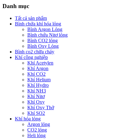
Danh mục
Tất cả sản phẩm
Bình chứa khí hóa lỏng
Bình Argon Lỏng
Bình chứa Nitơ lỏng
Bình CO2 lỏng
Bình Oxy Lỏng
Bình co2 chữa cháy
Khí công nghiệp
Khí Acetylen
Khí Argon
Khí CO2
Khí Helium
Khí Hydro
Khí NH3
Khí Nitơ
Khí Oxy
Khí Oxy Thở
Khí SO2
Khí hóa lỏng
Argon lỏng
CO2 lỏng
Heli lỏng