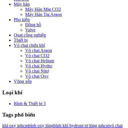
Máy hàn
Máy Hàn Mig CO2
Máy Hàn Tig Argon
Phụ kiện
Đồng hồ
Valve
Quạt công nghiệp
Thiết bị
Vỏ chai chứa khí
Vỏ chai Argon
Vỏ chai CO2
Vỏ chai Helium
Vỏ chai Hydro
Vỏ chai Nitơ
Vỏ chai Oxy
Võng xếp
Loại khí
Bình & Thiết bị
3
Tags phổ biến
khí oxy tphcm
bình oxy lỏng
bình khí hydro
ni tơ lỏng tphcm
vỏ chai