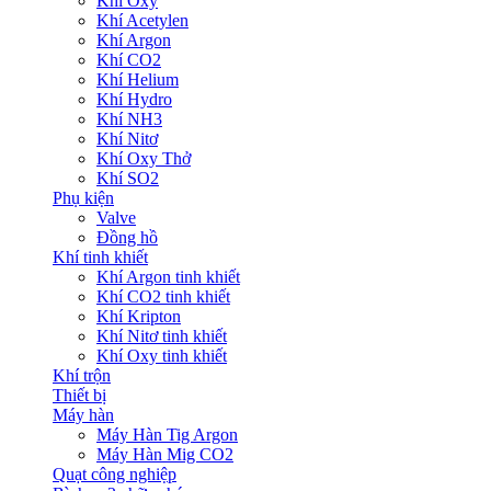
Khí Oxy
Khí Acetylen
Khí Argon
Khí CO2
Khí Helium
Khí Hydro
Khí NH3
Khí Nitơ
Khí Oxy Thở
Khí SO2
Phụ kiện
Valve
Đồng hồ
Khí tinh khiết
Khí Argon tinh khiết
Khí CO2 tinh khiết
Khí Kripton
Khí Nitơ tinh khiết
Khí Oxy tinh khiết
Khí trộn
Thiết bị
Máy hàn
Máy Hàn Tig Argon
Máy Hàn Mig CO2
Quạt công nghiệp