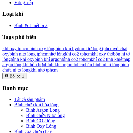
Võng xếp
Loại khí
Bình & Thiết bị
3
Tags phổ biến
khí oxy tphcm
bình oxy lỏng
bình khí hydro
ni tơ lỏng tphcm
vỏ chai
oxy
bình nito lỏng tphcm
nitơ lỏng
khí co2 tphcm
khí oxy thở
bồn ni tơ
lỏng
bình khí oxy
bình khí argon
bình co2 tphcm
khí co2 tinh khiết
nạp
argon lỏng
khí hỗn hợp
bình khí argon tphcm
bán bình ni tơ lỏng
bình
chứa ni tơ lỏng
khí nitơ tphcm
Bộ lọc
1
Danh mục
Tất cả sản phẩm
Bình chứa khí hóa lỏng
Bình Argon Lỏng
Bình chứa Nitơ lỏng
Bình CO2 lỏng
Bình Oxy Lỏng
Bình co2 chữa cháy