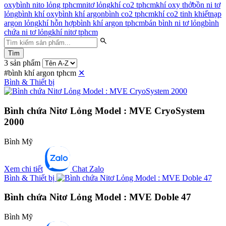
oxy
bình nito lỏng tphcm
nitơ lỏng
khí co2 tphcm
khí oxy thở
bồn ni tơ
lỏng
bình khí oxy
bình khí argon
bình co2 tphcm
khí co2 tinh khiết
nạp
argon lỏng
khí hỗn hợp
bình khí argon tphcm
bán bình ni tơ lỏng
bình
chứa ni tơ lỏng
khí nitơ tphcm
Tìm
3 sản phẩm
#bình khí argon tphcm
✕
Bình & Thiết bị
Bình chứa Nitơ Lỏng Model : MVE CryoSystem
2000
Bình Mỹ
Xem chi tiết
Chat Zalo
Bình & Thiết bị
Bình chứa Nitơ Lỏng Model : MVE Doble 47
Bình Mỹ