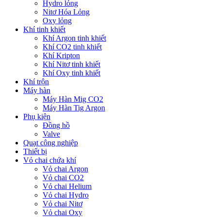
Hydro lỏng
Nitơ Hóa Lỏng
Oxy lỏng
Khí tinh khiết
Khí Argon tinh khiết
Khí CO2 tinh khiết
Khí Kripton
Khí Nitơ tinh khiết
Khí Oxy tinh khiết
Khí trộn
Máy hàn
Máy Hàn Mig CO2
Máy Hàn Tig Argon
Phụ kiện
Đồng hồ
Valve
Quạt công nghiệp
Thiết bị
Vỏ chai chứa khí
Vỏ chai Argon
Vỏ chai CO2
Vỏ chai Helium
Vỏ chai Hydro
Vỏ chai Nitơ
Vỏ chai Oxy