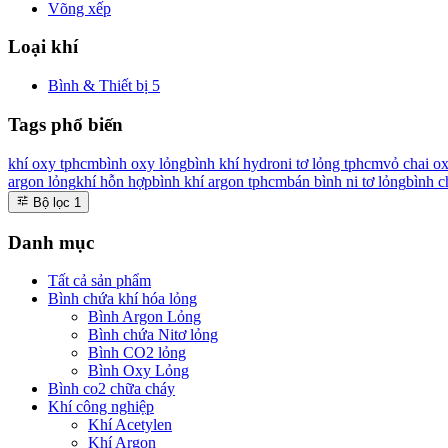
Võng xếp
Loại khí
Bình & Thiết bị
5
Tags phổ biến
khí oxy tphcm
bình oxy lỏng
bình khí hydro
ni tơ lỏng tphcm
vỏ chai o
argon lỏng
khí hỗn hợp
bình khí argon tphcm
bán bình ni tơ lỏng
bình c
Bộ lọc
1
Danh mục
Tất cả sản phẩm
Bình chứa khí hóa lỏng
Bình Argon Lỏng
Bình chứa Nitơ lỏng
Bình CO2 lỏng
Bình Oxy Lỏng
Bình co2 chữa cháy
Khí công nghiệp
Khí Acetylen
Khí Argon