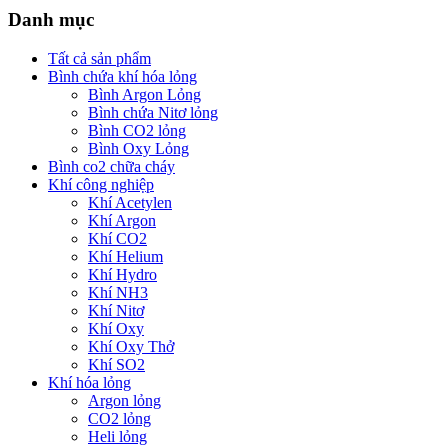
Danh mục
Tất cả sản phẩm
Bình chứa khí hóa lỏng
Bình Argon Lỏng
Bình chứa Nitơ lỏng
Bình CO2 lỏng
Bình Oxy Lỏng
Bình co2 chữa cháy
Khí công nghiệp
Khí Acetylen
Khí Argon
Khí CO2
Khí Helium
Khí Hydro
Khí NH3
Khí Nitơ
Khí Oxy
Khí Oxy Thở
Khí SO2
Khí hóa lỏng
Argon lỏng
CO2 lỏng
Heli lỏng