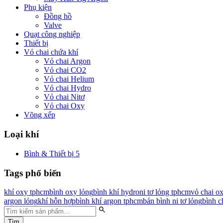
Phụ kiện
Đồng hồ
Valve
Quạt công nghiệp
Thiết bị
Vỏ chai chứa khí
Vỏ chai Argon
Vỏ chai CO2
Vỏ chai Helium
Vỏ chai Hydro
Vỏ chai Nitơ
Vỏ chai Oxy
Võng xếp
Loại khí
Bình & Thiết bị
5
Tags phổ biến
khí oxy tphcm
bình oxy lỏng
bình khí hydro
ni tơ lỏng tphcm
vỏ chai o
argon lỏng
khí hỗn hợp
bình khí argon tphcm
bán bình ni tơ lỏng
bình c
Tìm