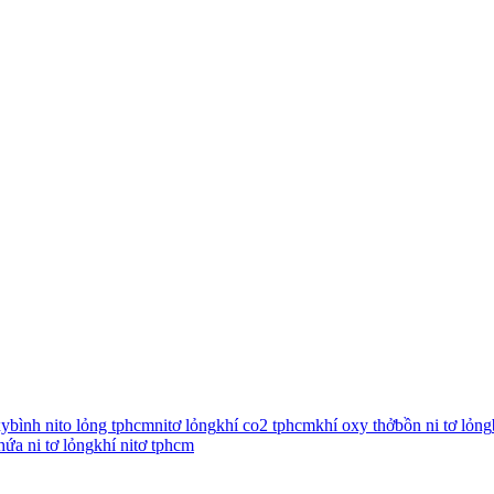
xy
bình nito lỏng tphcm
nitơ lỏng
khí co2 tphcm
khí oxy thở
bồn ni tơ lỏng
hứa ni tơ lỏng
khí nitơ tphcm