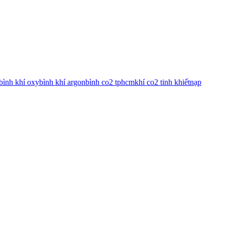
bình khí oxy
bình khí argon
bình co2 tphcm
khí co2 tinh khiết
nạp