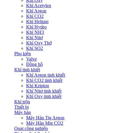
Khí Oxy
Khí Acetylen
Khí Argon
Khí CO2
Khí Helium
Khí Hydro
Khí NH3
Khí Nitơ
Khí Oxy Thở
Khí SO2
Phụ kiện
Valve
Đồng hồ
Khí tinh khiết
Khí Argon tinh khiết
Khí CO2 tinh khiết
Khí Kripton
Khí Nitơ tinh khiết
Khí Oxy tinh khiết
Khí trộn
Thiết bị
Máy hàn
Máy Hàn Tig Argon
Máy Hàn Mig CO2
Quạt công nghiệp