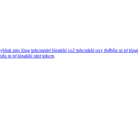
xy
bình nito lỏng tphcm
nitơ lỏng
khí co2 tphcm
khí oxy thở
bồn ni tơ lỏng
hứa ni tơ lỏng
khí nitơ tphcm