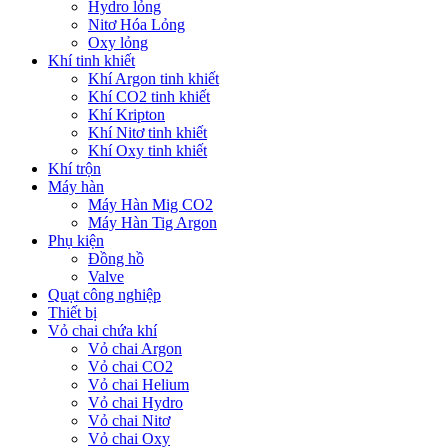
Hydro lỏng
Nitơ Hóa Lỏng
Oxy lỏng
Khí tinh khiết
Khí Argon tinh khiết
Khí CO2 tinh khiết
Khí Kripton
Khí Nitơ tinh khiết
Khí Oxy tinh khiết
Khí trộn
Máy hàn
Máy Hàn Mig CO2
Máy Hàn Tig Argon
Phụ kiện
Đồng hồ
Valve
Quạt công nghiệp
Thiết bị
Vỏ chai chứa khí
Vỏ chai Argon
Vỏ chai CO2
Vỏ chai Helium
Vỏ chai Hydro
Vỏ chai Nitơ
Vỏ chai Oxy