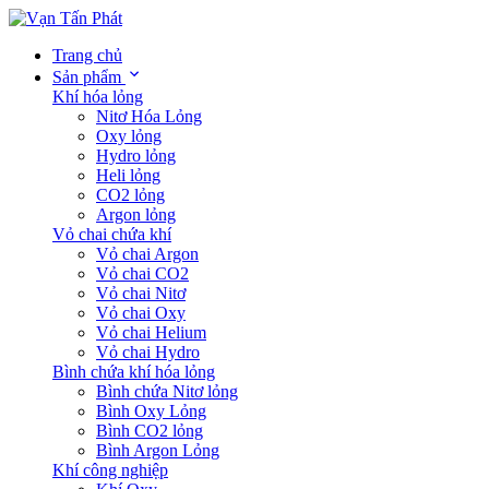
Trang chủ
Sản phẩm
Khí hóa lỏng
Nitơ Hóa Lỏng
Oxy lỏng
Hydro lỏng
Heli lỏng
CO2 lỏng
Argon lỏng
Vỏ chai chứa khí
Vỏ chai Argon
Vỏ chai CO2
Vỏ chai Nitơ
Vỏ chai Oxy
Vỏ chai Helium
Vỏ chai Hydro
Bình chứa khí hóa lỏng
Bình chứa Nitơ lỏng
Bình Oxy Lỏng
Bình CO2 lỏng
Bình Argon Lỏng
Khí công nghiệp