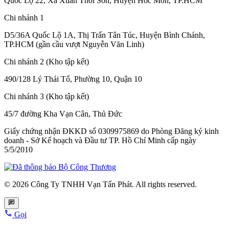
Quốc Lộ 22, Xã Xuân Thới Sơn, Huyện Hóc Môn, TP.HCM
Chi nhánh 1
D5/36A Quốc Lộ 1A, Thị Trấn Tân Túc, Huyện Bình Chánh,
TP.HCM (gần cầu vượt Nguyễn Văn Linh)
Chi nhánh 2 (Kho tập kết)
490/128 Lý Thái Tổ, Phường 10, Quận 10
Chi nhánh 3 (Kho tập kết)
45/7 đường Kha Vạn Cân, Thủ Đức
Giấy chứng nhận ĐKKD số 0309975869
do Phòng Đăng ký kinh
doanh - Sở Kế hoạch và Đầu tư TP. Hồ Chí Minh cấp
ngày
5/5/2010
© 2026 Công Ty TNHH Vạn Tấn Phát. All rights reserved.
Gọi