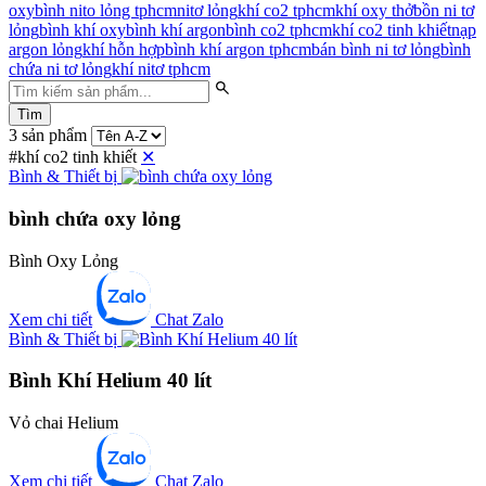
oxy
bình nito lỏng tphcm
nitơ lỏng
khí co2 tphcm
khí oxy thở
bồn ni tơ
lỏng
bình khí oxy
bình khí argon
bình co2 tphcm
khí co2 tinh khiết
nạp
argon lỏng
khí hỗn hợp
bình khí argon tphcm
bán bình ni tơ lỏng
bình
chứa ni tơ lỏng
khí nitơ tphcm
Tìm
3 sản phẩm
#khí co2 tinh khiết
✕
Bình & Thiết bị
bình chứa oxy lỏng
Bình Oxy Lỏng
Xem chi tiết
Chat Zalo
Bình & Thiết bị
Bình Khí Helium 40 lít
Vỏ chai Helium
Xem chi tiết
Chat Zalo