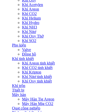
Khí Oxy
Khí Acetylen
Khí Argon
Khí CO2
Khí Helium
Khí Hydro
Khí NH3
Khí Nitơ
Khí Oxy Thở
Khí SO2
Phụ kiện
Valve
Đồng hồ
Khí tinh khiết
Khí Argon tinh khiết
Khí CO2 tinh khiết
Khí Kripton
Khí Nitơ tinh khiết
Khí Oxy tinh khiết
Khí trộn
Thiết bị
Máy hàn
Máy Hàn Tig Argon
Máy Hàn Mig CO2
Quạt công nghiệp