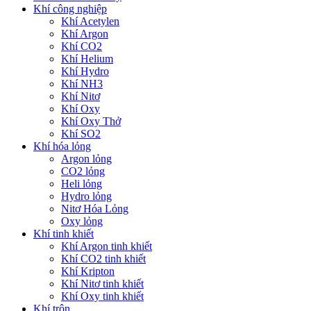
Khí công nghiệp
Khí Acetylen
Khí Argon
Khí CO2
Khí Helium
Khí Hydro
Khí NH3
Khí Nitơ
Khí Oxy
Khí Oxy Thở
Khí SO2
Khí hóa lỏng
Argon lỏng
CO2 lỏng
Heli lỏng
Hydro lỏng
Nitơ Hóa Lỏng
Oxy lỏng
Khí tinh khiết
Khí Argon tinh khiết
Khí CO2 tinh khiết
Khí Kripton
Khí Nitơ tinh khiết
Khí Oxy tinh khiết
Khí trộn