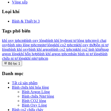
Võng xếp
Loại khí
Bình & Thiết bị
3
Tags phổ biến
khí oxy tphcm
bình oxy lỏng
bình khí hydro
ni tơ lỏng tphcm
vỏ chai
oxy
bình nito lỏng tphcm
nitơ lỏng
khí co2 tphcm
khí oxy thở
bồn ni tơ
lỏng
bình khí oxy
bình khí argon
bình co2 tphcm
khí co2 tinh khiết
nạp
argon lỏng
khí hỗn hợp
bình khí argon tphcm
bán bình ni tơ lỏng
bình
chứa ni tơ lỏng
khí nitơ tphcm
Bộ lọc
1
Danh mục
Tất cả sản phẩm
Bình chứa khí hóa lỏng
Bình Argon Lỏng
Bình chứa Nitơ lỏng
Bình CO2 lỏng
Bình Oxy Lỏng
Bình co2 chữa cháy