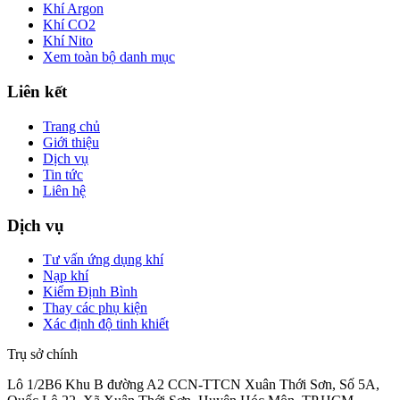
Khí Argon
Khí CO2
Khí Nito
Xem toàn bộ danh mục
Liên kết
Trang chủ
Giới thiệu
Dịch vụ
Tin tức
Liên hệ
Dịch vụ
Tư vấn ứng dụng khí
Nạp khí
Kiểm Định Bình
Thay các phụ kiện
Xác định độ tinh khiết
Trụ sở chính
Lô 1/2B6 Khu B đường A2 CCN-TTCN Xuân Thới Sơn, Số 5A,