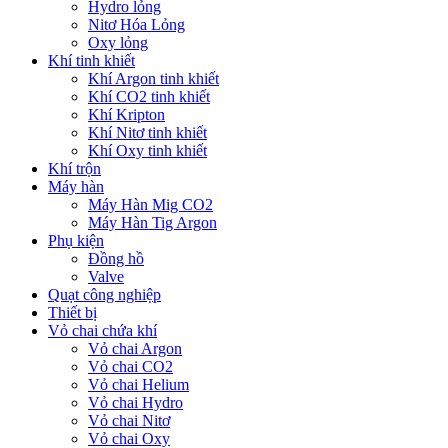
Hydro lỏng
Nitơ Hóa Lỏng
Oxy lỏng
Khí tinh khiết
Khí Argon tinh khiết
Khí CO2 tinh khiết
Khí Kripton
Khí Nitơ tinh khiết
Khí Oxy tinh khiết
Khí trộn
Máy hàn
Máy Hàn Mig CO2
Máy Hàn Tig Argon
Phụ kiện
Đồng hồ
Valve
Quạt công nghiệp
Thiết bị
Vỏ chai chứa khí
Vỏ chai Argon
Vỏ chai CO2
Vỏ chai Helium
Vỏ chai Hydro
Vỏ chai Nitơ
Vỏ chai Oxy