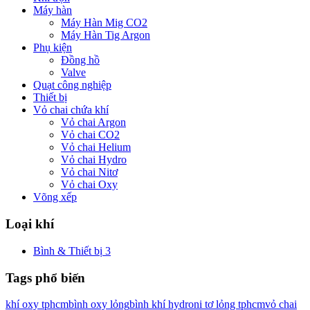
Máy hàn
Máy Hàn Mig CO2
Máy Hàn Tig Argon
Phụ kiện
Đồng hồ
Valve
Quạt công nghiệp
Thiết bị
Vỏ chai chứa khí
Vỏ chai Argon
Vỏ chai CO2
Vỏ chai Helium
Vỏ chai Hydro
Vỏ chai Nitơ
Vỏ chai Oxy
Võng xếp
Loại khí
Bình & Thiết bị
3
Tags phổ biến
khí oxy tphcm
bình oxy lỏng
bình khí hydro
ni tơ lỏng tphcm
vỏ chai