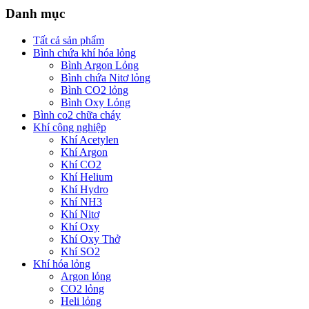
Danh mục
Tất cả sản phẩm
Bình chứa khí hóa lỏng
Bình Argon Lỏng
Bình chứa Nitơ lỏng
Bình CO2 lỏng
Bình Oxy Lỏng
Bình co2 chữa cháy
Khí công nghiệp
Khí Acetylen
Khí Argon
Khí CO2
Khí Helium
Khí Hydro
Khí NH3
Khí Nitơ
Khí Oxy
Khí Oxy Thở
Khí SO2
Khí hóa lỏng
Argon lỏng
CO2 lỏng
Heli lỏng