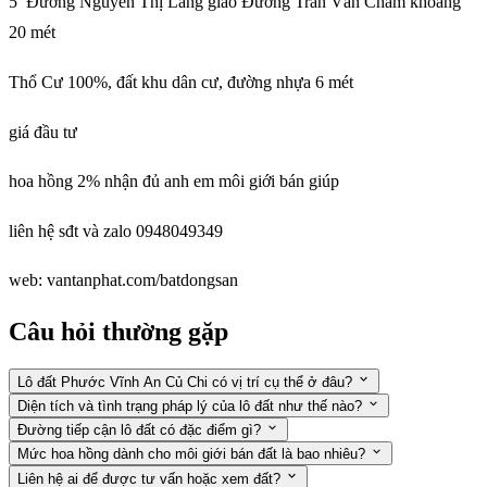
5 Đường Nguyễn Thị Lắng giao Đường Trần Văn Chẩm khoảng
20 mét
Thổ Cư 100%, đất khu dân cư, đường nhựa 6 mét
giá đầu tư
hoa hồng 2% nhận đủ anh em môi giới bán giúp
liên hệ sđt và zalo 0948049349
web: vantanphat.com/batdongsan
Câu hỏi thường gặp
Lô đất Phước Vĩnh An Củ Chi có vị trí cụ thể ở đâu?
Diện tích và tình trạng pháp lý của lô đất như thế nào?
Đường tiếp cận lô đất có đặc điểm gì?
Mức hoa hồng dành cho môi giới bán đất là bao nhiêu?
Liên hệ ai để được tư vấn hoặc xem đất?