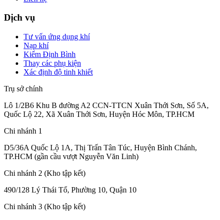
Dịch vụ
Tư vấn ứng dụng khí
Nạp khí
Kiểm Định Bình
Thay các phụ kiện
Xác định độ tinh khiết
Trụ sở chính
Lô 1/2B6 Khu B đường A2 CCN-TTCN Xuân Thới Sơn, Số 5A,
Quốc Lộ 22, Xã Xuân Thới Sơn, Huyện Hóc Môn, TP.HCM
Chi nhánh 1
D5/36A Quốc Lộ 1A, Thị Trấn Tân Túc, Huyện Bình Chánh,
TP.HCM (gần cầu vượt Nguyễn Văn Linh)
Chi nhánh 2 (Kho tập kết)
490/128 Lý Thái Tổ, Phường 10, Quận 10
Chi nhánh 3 (Kho tập kết)