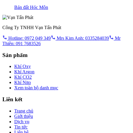
Bán đất Hóc Môn
Công Ty TNHH Vạn Tấn Phát
Hotline: 0972 049 349
Mrs Kim Anh: 0335284039
Mr
Thiên: 091 7683526
Sản phẩm
Khí Oxy
Khí Argon
Khí CO2
Khí Nito
Xem toàn bộ danh mục
Liên kết
Trang chủ
Giới thiệu
Dịch vụ
Tin tức
Liên hệ