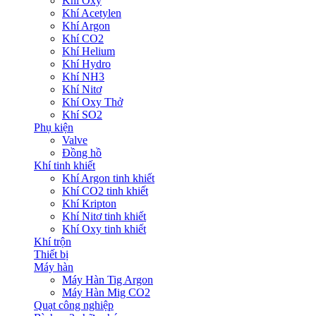
Khí Oxy
Khí Acetylen
Khí Argon
Khí CO2
Khí Helium
Khí Hydro
Khí NH3
Khí Nitơ
Khí Oxy Thở
Khí SO2
Phụ kiện
Valve
Đồng hồ
Khí tinh khiết
Khí Argon tinh khiết
Khí CO2 tinh khiết
Khí Kripton
Khí Nitơ tinh khiết
Khí Oxy tinh khiết
Khí trộn
Thiết bị
Máy hàn
Máy Hàn Tig Argon
Máy Hàn Mig CO2
Quạt công nghiệp