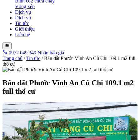
Bình co2 chữa cháy
Võng xếp
Dịch vụ
Dịch vụ
Tin tức
Giới thiệu
Liên hệ
0972 049 349
Nhận báo giá
Trang chủ
/
Tin tức
/
Bán đất Phước Vĩnh An Củ Chi 109.1 m2 full
thổ cư
Bán đất Phước Vĩnh An Củ Chi 109.1 m2
full thổ cư