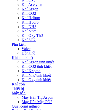
Khí Oxy
Khí Acetylen
Khí Argon
Khí CO2
Khí Helium
Khí Hydro
Khí NH3
Khí Nitơ
Khí Oxy Thở
Khí SO2
Phụ kiện
Valve
Đồng hồ
Khí tinh khiết
Khí Argon tinh khiết
Khí CO2 tinh khiết
Khí Kripton
Khí Nitơ tinh khiết
Khí Oxy tinh khiết
Khí trộn
Thiết bị
Máy hàn
Máy Hàn Tig Argon
Máy Hàn Mig CO2
Quạt công nghiệp