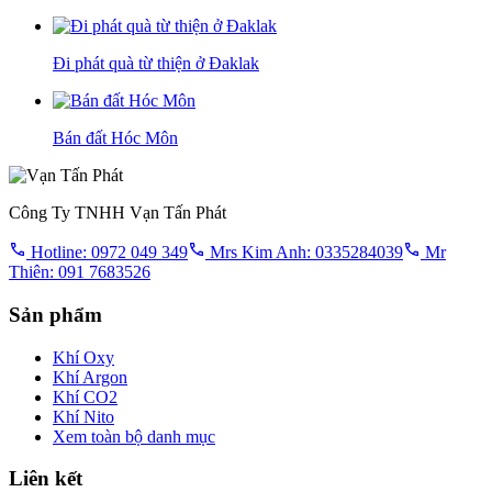
Đi phát quà từ thiện ở Đaklak
Bán đất Hóc Môn
Công Ty TNHH Vạn Tấn Phát
Hotline: 0972 049 349
Mrs Kim Anh: 0335284039
Mr
Thiên: 091 7683526
Sản phẩm
Khí Oxy
Khí Argon
Khí CO2
Khí Nito
Xem toàn bộ danh mục
Liên kết