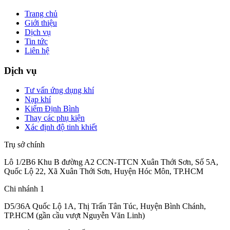
Trang chủ
Giới thiệu
Dịch vụ
Tin tức
Liên hệ
Dịch vụ
Tư vấn ứng dụng khí
Nạp khí
Kiểm Định Bình
Thay các phụ kiện
Xác định độ tinh khiết
Trụ sở chính
Lô 1/2B6 Khu B đường A2 CCN-TTCN Xuân Thới Sơn, Số 5A,
Quốc Lộ 22, Xã Xuân Thới Sơn, Huyện Hóc Môn, TP.HCM
Chi nhánh 1
D5/36A Quốc Lộ 1A, Thị Trấn Tân Túc, Huyện Bình Chánh,
TP.HCM (gần cầu vượt Nguyễn Văn Linh)