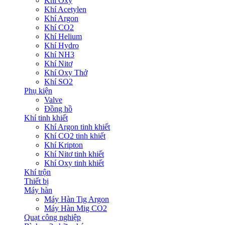
Khí Oxy
Khí Acetylen
Khí Argon
Khí CO2
Khí Helium
Khí Hydro
Khí NH3
Khí Nitơ
Khí Oxy Thở
Khí SO2
Phụ kiện
Valve
Đồng hồ
Khí tinh khiết
Khí Argon tinh khiết
Khí CO2 tinh khiết
Khí Kripton
Khí Nitơ tinh khiết
Khí Oxy tinh khiết
Khí trộn
Thiết bị
Máy hàn
Máy Hàn Tig Argon
Máy Hàn Mig CO2
Quạt công nghiệp