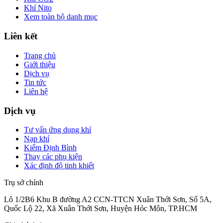
Khí Nito
Xem toàn bộ danh mục
Liên kết
Trang chủ
Giới thiệu
Dịch vụ
Tin tức
Liên hệ
Dịch vụ
Tư vấn ứng dụng khí
Nạp khí
Kiểm Định Bình
Thay các phụ kiện
Xác định độ tinh khiết
Trụ sở chính
Lô 1/2B6 Khu B đường A2 CCN-TTCN Xuân Thới Sơn, Số 5A,
Quốc Lộ 22, Xã Xuân Thới Sơn, Huyện Hóc Môn, TP.HCM