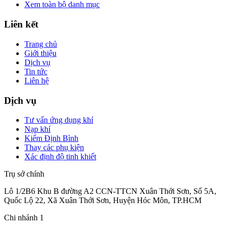
Xem toàn bộ danh mục
Liên kết
Trang chủ
Giới thiệu
Dịch vụ
Tin tức
Liên hệ
Dịch vụ
Tư vấn ứng dụng khí
Nạp khí
Kiểm Định Bình
Thay các phụ kiện
Xác định độ tinh khiết
Trụ sở chính
Lô 1/2B6 Khu B đường A2 CCN-TTCN Xuân Thới Sơn, Số 5A,
Quốc Lộ 22, Xã Xuân Thới Sơn, Huyện Hóc Môn, TP.HCM
Chi nhánh 1