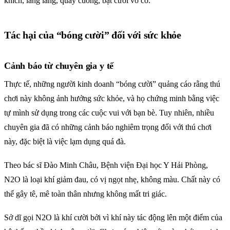
khích, lâng lâng, quay cuồng, bật cười vô cớ.
Tác hại của “bóng cười” đối với sức khỏe
Cảnh báo từ chuyên gia y tế
Thực tế, những người kinh doanh “bóng cười” quảng cáo rằng thú
chơi này không ảnh hưởng sức khỏe, và họ chứng minh bằng việc
tự mình sử dụng trong các cuộc vui với bạn bè. Tuy nhiên, nhiều
chuyên gia đã có những cảnh báo nghiêm trọng đối với thú chơi
này, đặc biệt là việc lạm dụng quá đà.
Theo bác sĩ Đào Minh Châu, Bệnh viện Đại học Y Hải Phòng,
N2O là loại khí giảm đau, có vị ngọt nhẹ, không màu. Chất này có
thể gây tê, mê toàn thân nhưng không mất tri giác.
Sở dĩ gọi N2O là khí cười bởi vì khí này tác động lên một điểm của