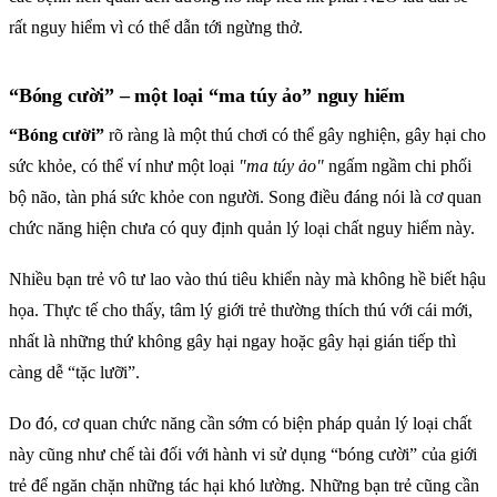
rất nguy hiểm vì có thể dẫn tới ngừng thở.
“Bóng cười” – một loại “ma túy ảo” nguy hiểm
“Bóng cười”
rõ ràng là một thú chơi có thể gây nghiện, gây hại cho
sức khỏe, có thể ví như một loại
"ma túy ảo"
ngấm ngầm chi phối
bộ não, tàn phá sức khỏe con người. Song điều đáng nói là cơ quan
chức năng hiện chưa có quy định quản lý loại chất nguy hiểm này.
Nhiều bạn trẻ vô tư lao vào thú tiêu khiển này mà không hề biết hậu
họa. Thực tế cho thấy, tâm lý giới trẻ thường thích thú với cái mới,
nhất là những thứ không gây hại ngay hoặc gây hại gián tiếp thì
càng dễ “tặc lưỡi”.
Do đó, cơ quan chức năng cần sớm có biện pháp quản lý loại chất
này cũng như chế tài đối với hành vi sử dụng “bóng cười” của giới
trẻ để ngăn chặn những tác hại khó lường. Những bạn trẻ cũng cần