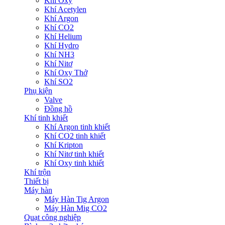
Khí Oxy
Khí Acetylen
Khí Argon
Khí CO2
Khí Helium
Khí Hydro
Khí NH3
Khí Nitơ
Khí Oxy Thở
Khí SO2
Phụ kiện
Valve
Đồng hồ
Khí tinh khiết
Khí Argon tinh khiết
Khí CO2 tinh khiết
Khí Kripton
Khí Nitơ tinh khiết
Khí Oxy tinh khiết
Khí trộn
Thiết bị
Máy hàn
Máy Hàn Tig Argon
Máy Hàn Mig CO2
Quạt công nghiệp