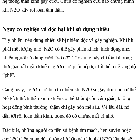
hệ thống thần kinh gây cười. Chưa có nghiên cứu nào chứng minh
khí N2O gây rối loạn tâm thần.
Nguy cơ nghiện và độc hại khi sử dụng nhiều
Tuy nhiên, nếu dùng nhiều sẽ bị nhiễm độc và gây nghiện. Khi hít
phải một lượng nhỏ, N2O có thể gây phấn khích, kích động nhẹ,
khiến người sử dụng cười “vô cớ”. Tác dụng này chỉ tồn tại trong
thời gian rất ngắn khiến người chơi phải tiếp tục hít thêm để tăng độ
“phê”.
Càng ngày, người chơi tích tụ nhiều khí N2O sẽ gây độc cho cơ thể.
Nó kích thích thần kinh khiến cơ thể không còn cảm giác, không
hoạt động bình thường, thậm chí gây hôn mê sâu. Về lâu dài, nó
dẫn tới rối loạn thần kinh, trong đó có chứng mất trí nhớ.
Đặc biệt, những người có tiền sử bệnh tim mạch, hen suyễn hoặc
các bệnh liên quan đến đường hô hấp nếu hít phải N2O lâu dài sẽ