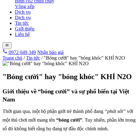
Bình co2 chữa cháy
Võng xếp
Dịch vụ
Dịch vụ
Tin tức
Giới thiệu
Liên hệ
0972 049 349
Nhận báo giá
Trang chủ
/
Tin tức
/
"Bóng cười" hay "bóng khóc" KHÍ N2O
"Bóng cười" hay "bóng khóc" KHÍ N2O
Giới thiệu về “bóng cười” và sự phổ biến tại Việt
Nam
Thời gian qua, một bộ phận giới trẻ thành phố đang
“phát sốt”
với
một thú chơi mới mang tên
“bóng cười”
. Tuy nhiên, phần lớn trong
số đó không biết rằng họ đang tự đầu độc chính mình.