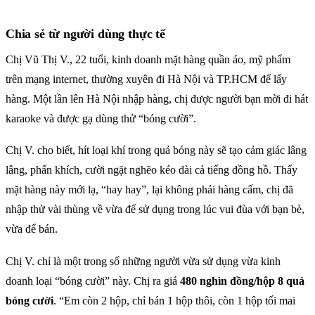
Chia sẻ từ người dùng thực tế
Chị Vũ Thị V., 22 tuổi, kinh doanh mặt hàng quần áo, mỹ phẩm
trên mạng internet, thường xuyên đi Hà Nội và TP.HCM để lấy
hàng. Một lần lên Hà Nội nhập hàng, chị được người bạn mời đi hát
karaoke và được gạ dùng thử “bóng cười”.
Chị V. cho biết, hít loại khí trong quả bóng này sẽ tạo cảm giác lâng
lâng, phấn khích, cười ngặt nghẽo kéo dài cả tiếng đồng hồ. Thấy
mặt hàng này mới lạ, “hay hay”, lại không phải hàng cấm, chị đã
nhập thử vài thùng về vừa để sử dụng trong lúc vui đùa với bạn bè,
vừa để bán.
Chị V. chỉ là một trong số những người vừa sử dụng vừa kinh
doanh loại “bóng cười” này. Chị ra giá
480 nghìn đồng/hộp 8 quả
bóng cười
. “Em còn 2 hộp, chỉ bán 1 hộp thôi, còn 1 hộp tối mai