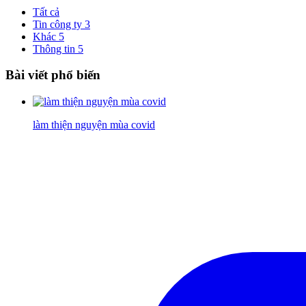
Tất cả
Tin công ty
3
Khác
5
Thông tin
5
Bài viết phổ biến
làm thiện nguyện mùa covid