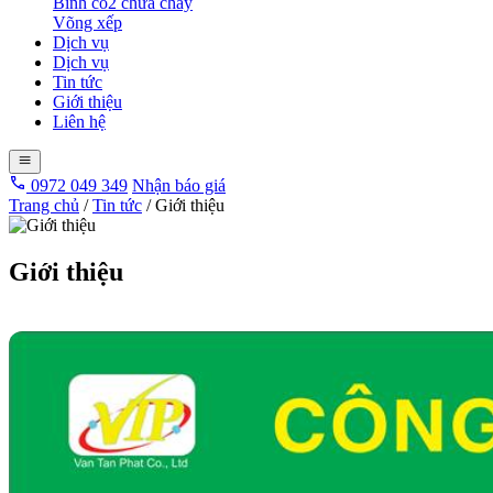
Bình co2 chữa cháy
Võng xếp
Dịch vụ
Dịch vụ
Tin tức
Giới thiệu
Liên hệ
0972 049 349
Nhận báo giá
Trang chủ
/
Tin tức
/
Giới thiệu
Giới thiệu