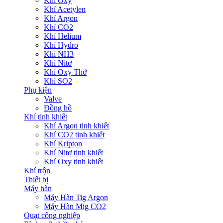
Khí Oxy
Khí Acetylen
Khí Argon
Khí CO2
Khí Helium
Khí Hydro
Khí NH3
Khí Nitơ
Khí Oxy Thở
Khí SO2
Phụ kiện
Valve
Đồng hồ
Khí tinh khiết
Khí Argon tinh khiết
Khí CO2 tinh khiết
Khí Kripton
Khí Nitơ tinh khiết
Khí Oxy tinh khiết
Khí trộn
Thiết bị
Máy hàn
Máy Hàn Tig Argon
Máy Hàn Mig CO2
Quạt công nghiệp