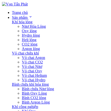
Trang chủ
Sản phẩm
Khí hóa lỏng
Nitơ Hóa Lỏng
Oxy lỏng
Hydro lỏng
Heli lỏng
CO2 lỏng
Argon lỏng
Vỏ chai chứa khí
Vỏ chai Argon
Vỏ chai CO2
Vỏ chai Nitơ
Vỏ chai Oxy
Vỏ chai Helium
Vỏ chai Hydro
Bình chứa khí hóa lỏng
Bình chứa Nitơ lỏng
Bình Oxy Lỏng
Bình CO2 lỏng
Bình Argon Lỏng
Khí công nghiệp