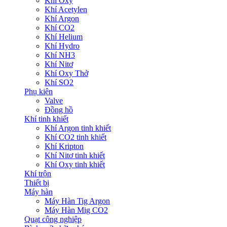
Khí Oxy
Khí Acetylen
Khí Argon
Khí CO2
Khí Helium
Khí Hydro
Khí NH3
Khí Nitơ
Khí Oxy Thở
Khí SO2
Phụ kiện
Valve
Đồng hồ
Khí tinh khiết
Khí Argon tinh khiết
Khí CO2 tinh khiết
Khí Kripton
Khí Nitơ tinh khiết
Khí Oxy tinh khiết
Khí trộn
Thiết bị
Máy hàn
Máy Hàn Tig Argon
Máy Hàn Mig CO2
Quạt công nghiệp