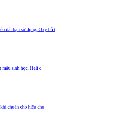
éo dài hạn sử dụng, Oxy hỗ t
n mẫu sinh học, Heli c
 khí chuẩn cho hiệu chu