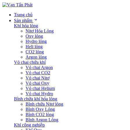
Trang chủ
Sản phẩm
Khí hóa lỏng
Nitơ Hóa Lỏng
Oxy lỏng
Hydro lỏng
Heli lỏng
CO2 lỏng
Argon lỏng
Vỏ chai chứa khí
Vỏ chai Argon
Vỏ chai CO2
Vỏ chai Nitơ
Vỏ chai Oxy
Vỏ chai Helium
Vỏ chai Hydro
Bình chứa khí hóa lỏng
Bình chứa Nitơ lỏng
Bình Oxy Lỏng
Bình CO2 lỏng
Bình Argon Lỏng
Khí công nghiệp