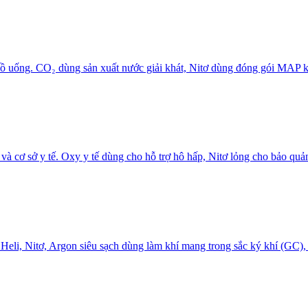
đồ uống. CO₂ dùng sản xuất nước giải khát, Nitơ dùng đóng gói MAP k
 và cơ sở y tế. Oxy y tế dùng cho hỗ trợ hô hấp, Nitơ lỏng cho bảo quả
. Heli, Nitơ, Argon siêu sạch dùng làm khí mang trong sắc ký khí (GC),