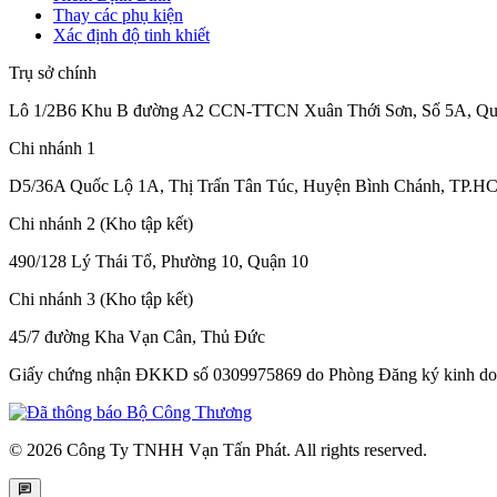
Thay các phụ kiện
Xác định độ tinh khiết
Trụ sở chính
Lô 1/2B6 Khu B đường A2 CCN-TTCN Xuân Thới Sơn, Số 5A, Qu
Chi nhánh 1
D5/36A Quốc Lộ 1A, Thị Trấn Tân Túc, Huyện Bình Chánh, TP.HC
Chi nhánh 2 (Kho tập kết)
490/128 Lý Thái Tổ, Phường 10, Quận 10
Chi nhánh 3 (Kho tập kết)
45/7 đường Kha Vạn Cân, Thủ Đức
Giấy chứng nhận ĐKKD số 0309975869
do Phòng Đăng ký kinh do
© 2026 Công Ty TNHH Vạn Tấn Phát. All rights reserved.