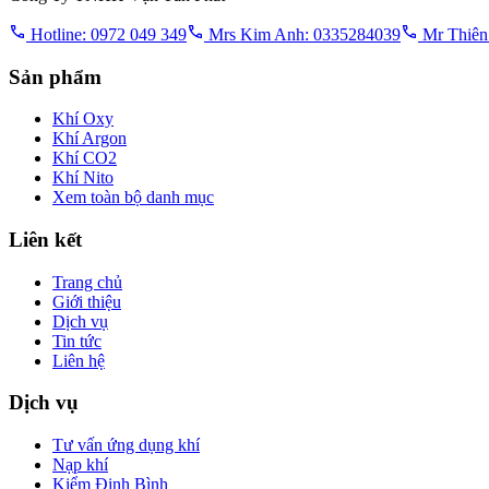
Hotline: 0972 049 349
Mrs Kim Anh: 0335284039
Mr Thiên
Sản phẩm
Khí Oxy
Khí Argon
Khí CO2
Khí Nito
Xem toàn bộ danh mục
Liên kết
Trang chủ
Giới thiệu
Dịch vụ
Tin tức
Liên hệ
Dịch vụ
Tư vấn ứng dụng khí
Nạp khí
Kiểm Định Bình