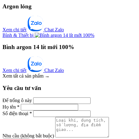
Argon lỏng
Xem chi tiết
Chat Zalo
Bình & Thiết bị
Bình argon 14 lít mới 100%
Xem chi tiết
Chat Zalo
Xem tất cả sản phẩm →
Yêu cầu tư vấn
Để trống ô này
Họ tên
*
Số điện thoại
*
Nhu cầu
(không bắt buộc)