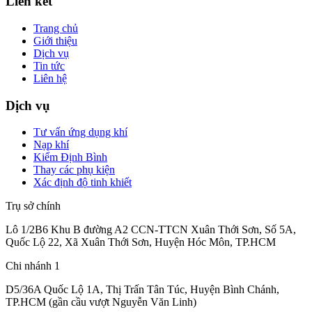
Liên kết
Trang chủ
Giới thiệu
Dịch vụ
Tin tức
Liên hệ
Dịch vụ
Tư vấn ứng dụng khí
Nạp khí
Kiểm Định Bình
Thay các phụ kiện
Xác định độ tinh khiết
Trụ sở chính
Lô 1/2B6 Khu B đường A2 CCN-TTCN Xuân Thới Sơn, Số 5A,
Quốc Lộ 22, Xã Xuân Thới Sơn, Huyện Hóc Môn, TP.HCM
Chi nhánh 1
D5/36A Quốc Lộ 1A, Thị Trấn Tân Túc, Huyện Bình Chánh,
TP.HCM (gần cầu vượt Nguyễn Văn Linh)