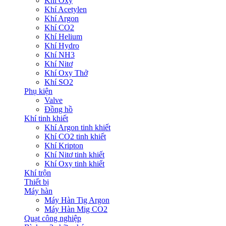
Khí Oxy
Khí Acetylen
Khí Argon
Khí CO2
Khí Helium
Khí Hydro
Khí NH3
Khí Nitơ
Khí Oxy Thở
Khí SO2
Phụ kiện
Valve
Đồng hồ
Khí tinh khiết
Khí Argon tinh khiết
Khí CO2 tinh khiết
Khí Kripton
Khí Nitơ tinh khiết
Khí Oxy tinh khiết
Khí trộn
Thiết bị
Máy hàn
Máy Hàn Tig Argon
Máy Hàn Mig CO2
Quạt công nghiệp