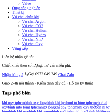
Valve
Quạt công nghiệp
Thiết bị
Vỏ chai chứa khí
Vỏ chai Argon
Vỏ chai CO2
Vỏ chai Helium
Vỏ chai Hydro
Vỏ chai Nitơ
Vỏ chai Oxy
Võng xếp
Liên hệ nhận giá tốt
Chiết khấu theo số lượng. Tư vấn miễn phí.
Gọi 0972 049 349
Nhận báo giá
Chat Zalo
Giao 2-4h nội thành · Kiểm định đầy đủ · Hỗ trợ kỹ thuật
Tags phổ biến
khí oxy tphcm
bình oxy lỏng
bình khí hydro
ni tơ lỏng tphcm
vỏ chai
oxy
bình nito lỏng tphcm
nitơ lỏng
khí co2 tphcm
khí oxy thở
bồn ni tơ
lỏng
bình khí oxy
bình khí argon
bình co2 tphcm
khí co2 tinh khiết
nạp