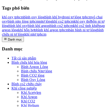
Tags phổ biến
khí oxy tphcm
bình oxy lỏng
bình khí hydro
ni tơ lỏng tphcm
vỏ chai
oxy
bình nito lỏng tphcm
nitơ lỏng
khí co2 tphcm
khí oxy thở
bồn ni tơ
lỏng
bình khí oxy
bình khí argon
bình co2 tphcm
khí co2 tinh khiết
nạp
argon lỏng
khí hỗn hợp
bình khí argon tphcm
bán bình ni tơ lỏng
bình
chứa ni tơ lỏng
khí nitơ tphcm
Danh mục
Danh mục
Tất cả sản phẩm
Bình chứa khí hóa lỏng
Bình Argon Lỏng
Bình chứa Nitơ lỏng
Bình CO2 lỏng
Bình Oxy Lỏng
Bình co2 chữa cháy
Khí công nghiệp
Khí Acetylen
Khí Argon
Khí CO2
Khí Helium