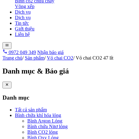
Bình co2 chữa cháy
Võng xếp
Dịch vụ
Dịch vụ
Tin tức
Giới thiệu
Liên hệ
0972 049 349
Nhận báo giá
Trang chủ
/
Sản phẩm
/
Vỏ chai CO2
/
Vỏ chai CO2 47 lít
Danh mục & Báo giá
Danh mục
Tất cả sản phẩm
Bình chứa khí hóa lỏng
Bình Argon Lỏng
Bình chứa Nitơ lỏng
Bình CO2 lỏng
Bình Oxy Lỏng