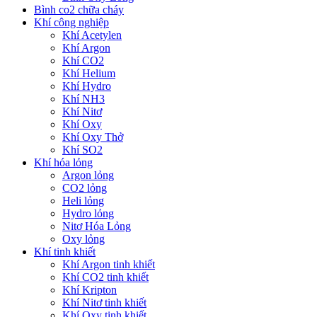
Bình co2 chữa cháy
Khí công nghiệp
Khí Acetylen
Khí Argon
Khí CO2
Khí Helium
Khí Hydro
Khí NH3
Khí Nitơ
Khí Oxy
Khí Oxy Thở
Khí SO2
Khí hóa lỏng
Argon lỏng
CO2 lỏng
Heli lỏng
Hydro lỏng
Nitơ Hóa Lỏng
Oxy lỏng
Khí tinh khiết
Khí Argon tinh khiết
Khí CO2 tinh khiết
Khí Kripton
Khí Nitơ tinh khiết
Khí Oxy tinh khiết