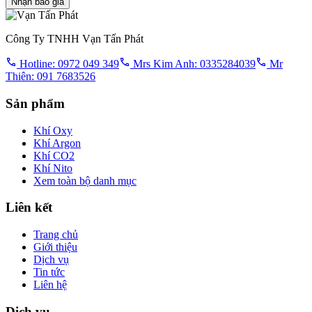
Nhận báo giá
Công Ty TNHH Vạn Tấn Phát
Hotline: 0972 049 349
Mrs Kim Anh: 0335284039
Mr
Thiên: 091 7683526
Sản phẩm
Khí Oxy
Khí Argon
Khí CO2
Khí Nito
Xem toàn bộ danh mục
Liên kết
Trang chủ
Giới thiệu
Dịch vụ
Tin tức
Liên hệ
Dịch vụ