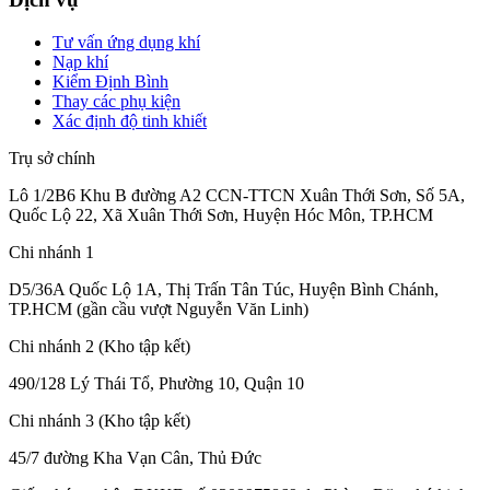
Tư vấn ứng dụng khí
Nạp khí
Kiểm Định Bình
Thay các phụ kiện
Xác định độ tinh khiết
Trụ sở chính
Lô 1/2B6 Khu B đường A2 CCN-TTCN Xuân Thới Sơn, Số 5A,
Quốc Lộ 22, Xã Xuân Thới Sơn, Huyện Hóc Môn, TP.HCM
Chi nhánh 1
D5/36A Quốc Lộ 1A, Thị Trấn Tân Túc, Huyện Bình Chánh,
TP.HCM (gần cầu vượt Nguyễn Văn Linh)
Chi nhánh 2 (Kho tập kết)
490/128 Lý Thái Tổ, Phường 10, Quận 10
Chi nhánh 3 (Kho tập kết)
45/7 đường Kha Vạn Cân, Thủ Đức