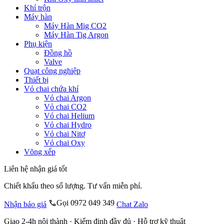
Khí trộn
Máy hàn
Máy Hàn Mig CO2
Máy Hàn Tig Argon
Phụ kiện
Đồng hồ
Valve
Quạt công nghiệp
Thiết bị
Vỏ chai chứa khí
Vỏ chai Argon
Vỏ chai CO2
Vỏ chai Helium
Vỏ chai Hydro
Vỏ chai Nitơ
Vỏ chai Oxy
Võng xếp
Liên hệ nhận giá tốt
Chiết khấu theo số lượng. Tư vấn miễn phí.
Gọi 0972 049 349
Nhận báo giá
Chat Zalo
Giao 2-4h nội thành · Kiểm định đầy đủ · Hỗ trợ kỹ thuật