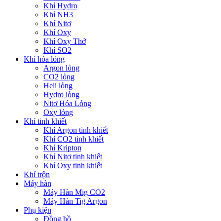
Khí Hydro
Khí NH3
Khí Nitơ
Khí Oxy
Khí Oxy Thở
Khí SO2
Khí hóa lỏng
Argon lỏng
CO2 lỏng
Heli lỏng
Hydro lỏng
Nitơ Hóa Lỏng
Oxy lỏng
Khí tinh khiết
Khí Argon tinh khiết
Khí CO2 tinh khiết
Khí Kripton
Khí Nitơ tinh khiết
Khí Oxy tinh khiết
Khí trộn
Máy hàn
Máy Hàn Mig CO2
Máy Hàn Tig Argon
Phụ kiện
Đồng hồ