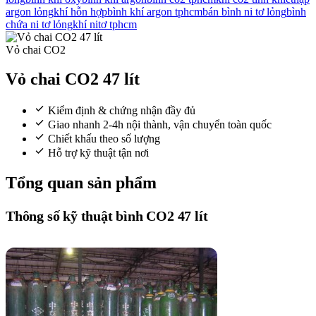
argon lỏng
khí hỗn hợp
bình khí argon tphcm
bán bình ni tơ lỏng
bình
chứa ni tơ lỏng
khí nitơ tphcm
Vỏ chai CO2
Vỏ chai CO2 47 lít
Kiểm định & chứng nhận đầy đủ
Giao nhanh 2-4h nội thành, vận chuyển toàn quốc
Chiết khấu theo số lượng
Hỗ trợ kỹ thuật tận nơi
Tổng quan sản phẩm
Thông số kỹ thuật bình CO2 47 lít