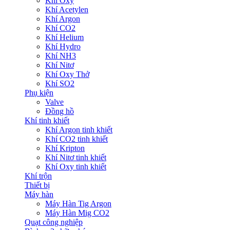
Khí Oxy
Khí Acetylen
Khí Argon
Khí CO2
Khí Helium
Khí Hydro
Khí NH3
Khí Nitơ
Khí Oxy Thở
Khí SO2
Phụ kiện
Valve
Đồng hồ
Khí tinh khiết
Khí Argon tinh khiết
Khí CO2 tinh khiết
Khí Kripton
Khí Nitơ tinh khiết
Khí Oxy tinh khiết
Khí trộn
Thiết bị
Máy hàn
Máy Hàn Tig Argon
Máy Hàn Mig CO2
Quạt công nghiệp