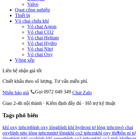
Valve
Quạt công nghiệp
Thiết bị
Vỏ chai chứa khí
Vỏ chai Argon
Vỏ chai CO2
Vỏ chai Helium
Vỏ chai Hydro
Vỏ chai Nitơ
Vỏ chai Oxy
Võng xếp
Liên hệ nhận giá tốt
Chiết khấu theo số lượng. Tư vấn miễn phí.
Gọi 0972 049 349
Nhận báo giá
Chat Zalo
Giao 2-4h nội thành · Kiểm định đầy đủ · Hỗ trợ kỹ thuật
Tags phổ biến
khí oxy tphcm
bình oxy lỏng
bình khí hydro
ni tơ lỏng tphcm
vỏ chai
oxy
bình nito lỏng tphcm
nitơ lỏng
khí co2 tphcm
khí oxy thở
bồn ni tơ
lỏng
bình khí oxy
bình khí argon
bình co2 tphcm
khí co2 tinh khiết
nạp