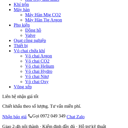
Khí trộn
Máy hàn
Máy Hàn Mig CO2
Máy Hàn Tig Argon
Phụ kiện
Đồng hồ
Valve
Quạt công nghiệp
Thiết bị
Vỏ chai chứa khí
Vỏ chai Argon
Vỏ chai CO2
Vỏ chai Helium
Vỏ chai Hydro
Vỏ chai Nitơ
Vỏ chai Oxy
Võng xếp
Liên hệ nhận giá tốt
Chiết khấu theo số lượng. Tư vấn miễn phí.
Gọi 0972 049 349
Nhận báo giá
Chat Zalo
Giao 2-4h nội thành · Kiểm định đầy đủ · Hỗ trợ kỹ thuật