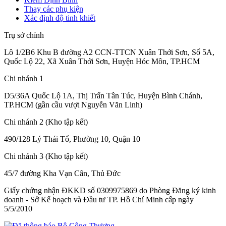
Thay các phụ kiện
Xác định độ tinh khiết
Trụ sở chính
Lô 1/2B6 Khu B đường A2 CCN-TTCN Xuân Thới Sơn, Số 5A,
Quốc Lộ 22, Xã Xuân Thới Sơn, Huyện Hóc Môn, TP.HCM
Chi nhánh 1
D5/36A Quốc Lộ 1A, Thị Trấn Tân Túc, Huyện Bình Chánh,
TP.HCM (gần cầu vượt Nguyễn Văn Linh)
Chi nhánh 2 (Kho tập kết)
490/128 Lý Thái Tổ, Phường 10, Quận 10
Chi nhánh 3 (Kho tập kết)
45/7 đường Kha Vạn Cân, Thủ Đức
Giấy chứng nhận ĐKKD số 0309975869
do Phòng Đăng ký kinh
doanh - Sở Kế hoạch và Đầu tư TP. Hồ Chí Minh cấp
ngày
5/5/2010