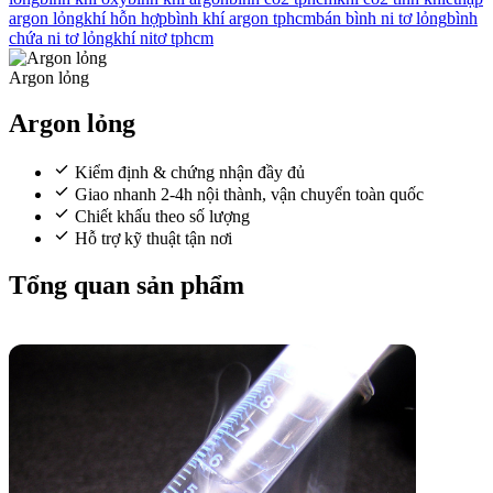
argon lỏng
khí hỗn hợp
bình khí argon tphcm
bán bình ni tơ lỏng
bình
chứa ni tơ lỏng
khí nitơ tphcm
Argon lỏng
Argon lỏng
Kiểm định & chứng nhận đầy đủ
Giao nhanh 2-4h nội thành, vận chuyển toàn quốc
Chiết khấu theo số lượng
Hỗ trợ kỹ thuật tận nơi
Tổng quan sản phẩm