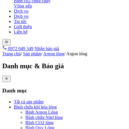
Bình co2 chữa cháy
Võng xếp
Dịch vụ
Dịch vụ
Tin tức
Giới thiệu
Liên hệ
0972 049 349
Nhận báo giá
Trang chủ
/
Sản phẩm
/
Argon lỏng
/
Argon lỏng
Danh mục & Báo giá
Danh mục
Tất cả sản phẩm
Bình chứa khí hóa lỏng
Bình Argon Lỏng
Bình chứa Nitơ lỏng
Bình CO2 lỏng
Bình Oxy Lỏng