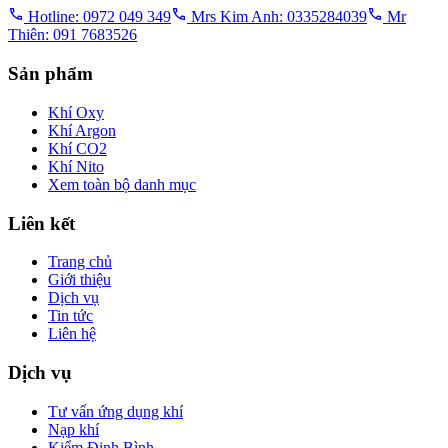
Hotline: 0972 049 349
Mrs Kim Anh: 0335284039
Mr
Thiên: 091 7683526
Sản phẩm
Khí Oxy
Khí Argon
Khí CO2
Khí Nito
Xem toàn bộ danh mục
Liên kết
Trang chủ
Giới thiệu
Dịch vụ
Tin tức
Liên hệ
Dịch vụ
Tư vấn ứng dụng khí
Nạp khí
Kiểm Định Bình