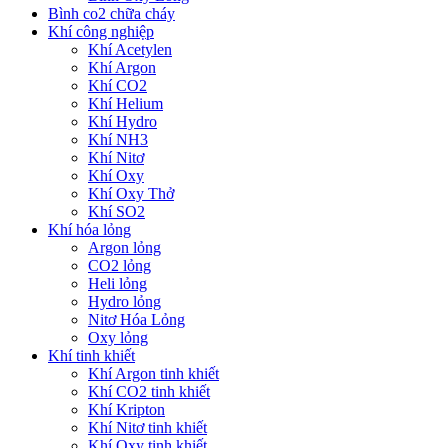
Bình co2 chữa cháy
Khí công nghiệp
Khí Acetylen
Khí Argon
Khí CO2
Khí Helium
Khí Hydro
Khí NH3
Khí Nitơ
Khí Oxy
Khí Oxy Thở
Khí SO2
Khí hóa lỏng
Argon lỏng
CO2 lỏng
Heli lỏng
Hydro lỏng
Nitơ Hóa Lỏng
Oxy lỏng
Khí tinh khiết
Khí Argon tinh khiết
Khí CO2 tinh khiết
Khí Kripton
Khí Nitơ tinh khiết
Khí Oxy tinh khiết