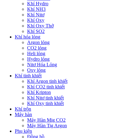
Khí Hydro
Khí NH3
Khí Nitơ
Khí Oxy
Khí Oxy Thở
Khí SO2
Khí hóa lỏng
Argon lỏng
CO2 lỏng
Heli lỏng
Hydro lỏng
Nitơ Hóa Lỏng
Oxy lỏng
Khí tinh khiết
Khí Argon tinh khiết
Khí CO2 tinh khiết
Khí Kripton
Khí Nitơ tinh khiết
Khí Oxy tinh khiết
Khí trộn
Máy hàn
Máy Hàn Mig CO2
Máy Hàn Tig Argon
Phụ kiện
Đồng hồ