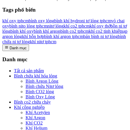
Tags phổ biến
khí oxy tphcm
bình oxy lỏng
bình khí hydro
ni tơ lỏng tphcm
vỏ chai
oxy
bình nito lỏng tphcm
nitơ lỏng
khí co2 tphcm
khí oxy thở
bồn ni tơ
lỏng
bình khí oxy
bình khí argon
bình co2 tphcm
khí co2 tinh khiết
nạp
argon lỏng
khí hỗn hợp
bình khí argon tphcm
bán bình ni tơ lỏng
bình
chứa ni tơ lỏng
khí nitơ tphcm
Danh mục
Danh mục
Tất cả sản phẩm
Bình chứa khí hóa lỏng
Bình Argon Lỏng
Bình chứa Nitơ lỏng
Bình CO2 lỏng
Bình Oxy Lỏng
Bình co2 chữa cháy
Khí công nghiệp
Khí Acetylen
Khí Argon
Khí CO2
Khí Helium