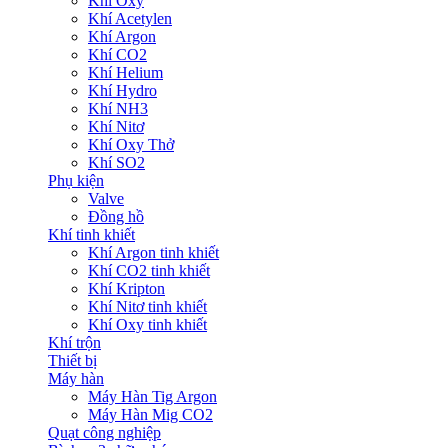
Khí Oxy
Khí Acetylen
Khí Argon
Khí CO2
Khí Helium
Khí Hydro
Khí NH3
Khí Nitơ
Khí Oxy Thở
Khí SO2
Phụ kiện
Valve
Đồng hồ
Khí tinh khiết
Khí Argon tinh khiết
Khí CO2 tinh khiết
Khí Kripton
Khí Nitơ tinh khiết
Khí Oxy tinh khiết
Khí trộn
Thiết bị
Máy hàn
Máy Hàn Tig Argon
Máy Hàn Mig CO2
Quạt công nghiệp