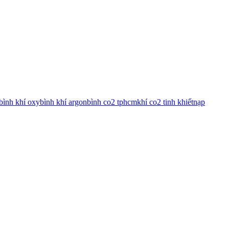
bình khí oxy
bình khí argon
bình co2 tphcm
khí co2 tinh khiết
nạp