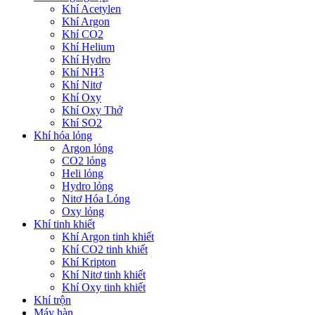
Khí Acetylen
Khí Argon
Khí CO2
Khí Helium
Khí Hydro
Khí NH3
Khí Nitơ
Khí Oxy
Khí Oxy Thở
Khí SO2
Khí hóa lỏng
Argon lỏng
CO2 lỏng
Heli lỏng
Hydro lỏng
Nitơ Hóa Lỏng
Oxy lỏng
Khí tinh khiết
Khí Argon tinh khiết
Khí CO2 tinh khiết
Khí Kripton
Khí Nitơ tinh khiết
Khí Oxy tinh khiết
Khí trộn
Máy hàn