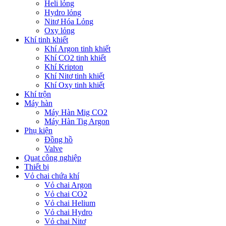
Heli lỏng
Hydro lỏng
Nitơ Hóa Lỏng
Oxy lỏng
Khí tinh khiết
Khí Argon tinh khiết
Khí CO2 tinh khiết
Khí Kripton
Khí Nitơ tinh khiết
Khí Oxy tinh khiết
Khí trộn
Máy hàn
Máy Hàn Mig CO2
Máy Hàn Tig Argon
Phụ kiện
Đồng hồ
Valve
Quạt công nghiệp
Thiết bị
Vỏ chai chứa khí
Vỏ chai Argon
Vỏ chai CO2
Vỏ chai Helium
Vỏ chai Hydro
Vỏ chai Nitơ