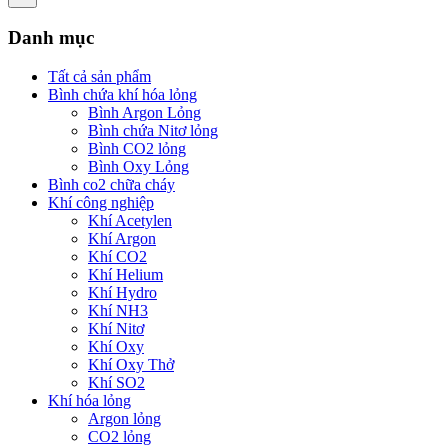
Danh mục
Tất cả sản phẩm
Bình chứa khí hóa lỏng
Bình Argon Lỏng
Bình chứa Nitơ lỏng
Bình CO2 lỏng
Bình Oxy Lỏng
Bình co2 chữa cháy
Khí công nghiệp
Khí Acetylen
Khí Argon
Khí CO2
Khí Helium
Khí Hydro
Khí NH3
Khí Nitơ
Khí Oxy
Khí Oxy Thở
Khí SO2
Khí hóa lỏng
Argon lỏng
CO2 lỏng