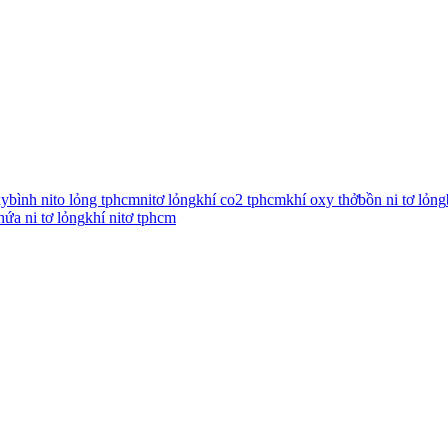
xy
bình nito lỏng tphcm
nitơ lỏng
khí co2 tphcm
khí oxy thở
bồn ni tơ lỏng
hứa ni tơ lỏng
khí nitơ tphcm