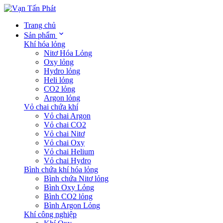
Trang chủ
Sản phẩm
Khí hóa lỏng
Nitơ Hóa Lỏng
Oxy lỏng
Hydro lỏng
Heli lỏng
CO2 lỏng
Argon lỏng
Vỏ chai chứa khí
Vỏ chai Argon
Vỏ chai CO2
Vỏ chai Nitơ
Vỏ chai Oxy
Vỏ chai Helium
Vỏ chai Hydro
Bình chứa khí hóa lỏng
Bình chứa Nitơ lỏng
Bình Oxy Lỏng
Bình CO2 lỏng
Bình Argon Lỏng
Khí công nghiệp