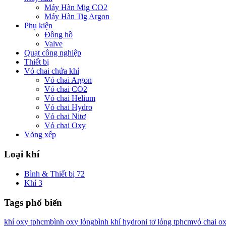
Máy Hàn Mig CO2
Máy Hàn Tig Argon
Phụ kiện
Đồng hồ
Valve
Quạt công nghiệp
Thiết bị
Vỏ chai chứa khí
Vỏ chai Argon
Vỏ chai CO2
Vỏ chai Helium
Vỏ chai Hydro
Vỏ chai Nitơ
Vỏ chai Oxy
Võng xếp
Loại khí
Bình & Thiết bị
72
Khí
3
Tags phổ biến
khí oxy tphcm
bình oxy lỏng
bình khí hydro
ni tơ lỏng tphcm
vỏ chai o