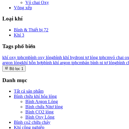
Vỏ chai Oxy
Võng xếp
Loại khí
Bình & Thiết bị
72
Khí
3
Tags phổ biến
khí oxy tphcm
bình oxy lỏng
bình khí hydro
ni tơ lỏng tphcm
vỏ chai o
argon lỏng
khí hỗn hợp
bình khí argon tphcm
bán bình ni tơ lỏng
bình c
Bộ lọc
1
Danh mục
Tất cả sản phẩm
Bình chứa khí hóa lỏng
Bình Argon Lỏng
Bình chứa Nitơ lỏng
Bình CO2 lỏng
Bình Oxy Lỏng
Bình co2 chữa cháy
Khí công nghiệp