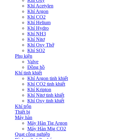
Khí Oxy
Khí Acetylen
Khí Argon
Khí CO2
Khí Helium
Khí Hydro
Khí NH3
Khí Nitơ
Khí Oxy Thở
Khí SO2
Phụ kiện
Valve
Đồng hồ
Khí tinh khiết
Khí Argon tinh khiết
Khí CO2 tinh khiết
Khí Kripton
Khí Nitơ tinh khiết
Khí Oxy tinh khiết
Khí trộn
Thiết bị
Máy hàn
Máy Hàn Tig Argon
Máy Hàn Mig CO2
Quạt công nghiệp