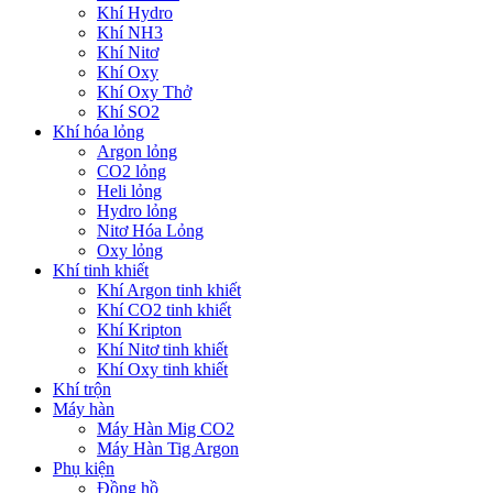
Khí Hydro
Khí NH3
Khí Nitơ
Khí Oxy
Khí Oxy Thở
Khí SO2
Khí hóa lỏng
Argon lỏng
CO2 lỏng
Heli lỏng
Hydro lỏng
Nitơ Hóa Lỏng
Oxy lỏng
Khí tinh khiết
Khí Argon tinh khiết
Khí CO2 tinh khiết
Khí Kripton
Khí Nitơ tinh khiết
Khí Oxy tinh khiết
Khí trộn
Máy hàn
Máy Hàn Mig CO2
Máy Hàn Tig Argon
Phụ kiện
Đồng hồ