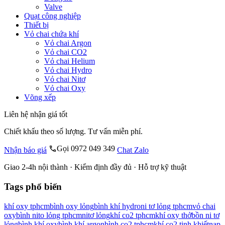
Valve
Quạt công nghiệp
Thiết bị
Vỏ chai chứa khí
Vỏ chai Argon
Vỏ chai CO2
Vỏ chai Helium
Vỏ chai Hydro
Vỏ chai Nitơ
Vỏ chai Oxy
Võng xếp
Liên hệ nhận giá tốt
Chiết khấu theo số lượng. Tư vấn miễn phí.
Gọi 0972 049 349
Nhận báo giá
Chat Zalo
Giao 2-4h nội thành · Kiểm định đầy đủ · Hỗ trợ kỹ thuật
Tags phổ biến
khí oxy tphcm
bình oxy lỏng
bình khí hydro
ni tơ lỏng tphcm
vỏ chai
oxy
bình nito lỏng tphcm
nitơ lỏng
khí co2 tphcm
khí oxy thở
bồn ni tơ
lỏng
bình khí oxy
bình khí argon
bình co2 tphcm
khí co2 tinh khiết
nạp