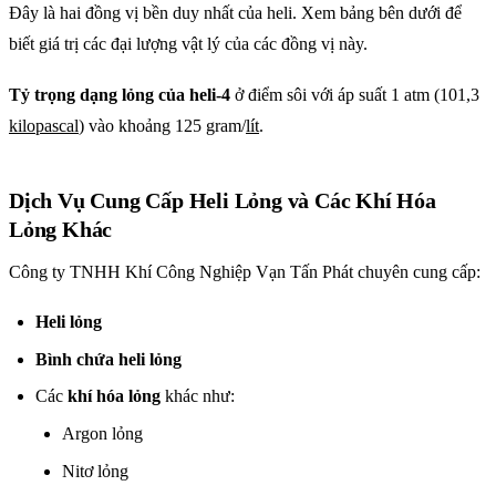
Đây là hai đồng vị bền duy nhất của heli. Xem bảng bên dưới để
biết giá trị các đại lượng vật lý của các đồng vị này.
Tỷ trọng dạng lỏng của heli-4
ở điểm sôi với áp suất 1 atm (101,3
kilopascal
) vào khoảng 125
gram
/
lít
.
Dịch Vụ Cung Cấp Heli Lỏng và Các Khí Hóa
Lỏng Khác
Công ty TNHH Khí Công Nghiệp Vạn Tấn Phát chuyên cung cấp:
Heli lỏng
Bình chứa heli lỏng
Các
khí hóa lỏng
khác như:
Argon lỏng
Nitơ lỏng