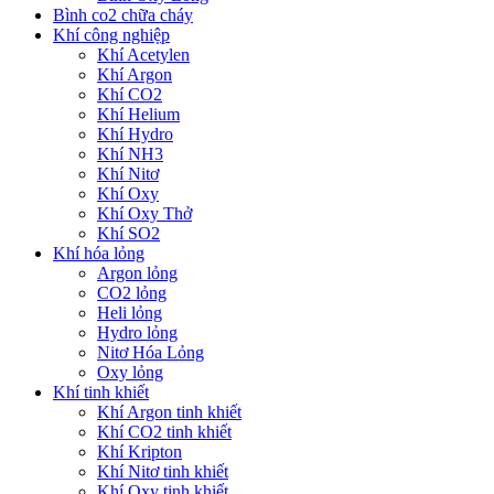
Bình co2 chữa cháy
Khí công nghiệp
Khí Acetylen
Khí Argon
Khí CO2
Khí Helium
Khí Hydro
Khí NH3
Khí Nitơ
Khí Oxy
Khí Oxy Thở
Khí SO2
Khí hóa lỏng
Argon lỏng
CO2 lỏng
Heli lỏng
Hydro lỏng
Nitơ Hóa Lỏng
Oxy lỏng
Khí tinh khiết
Khí Argon tinh khiết
Khí CO2 tinh khiết
Khí Kripton
Khí Nitơ tinh khiết
Khí Oxy tinh khiết