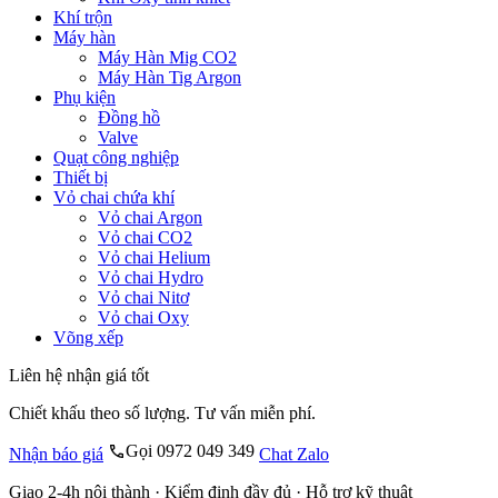
Khí trộn
Máy hàn
Máy Hàn Mig CO2
Máy Hàn Tig Argon
Phụ kiện
Đồng hồ
Valve
Quạt công nghiệp
Thiết bị
Vỏ chai chứa khí
Vỏ chai Argon
Vỏ chai CO2
Vỏ chai Helium
Vỏ chai Hydro
Vỏ chai Nitơ
Vỏ chai Oxy
Võng xếp
Liên hệ nhận giá tốt
Chiết khấu theo số lượng. Tư vấn miễn phí.
Gọi 0972 049 349
Nhận báo giá
Chat Zalo
Giao 2-4h nội thành · Kiểm định đầy đủ · Hỗ trợ kỹ thuật