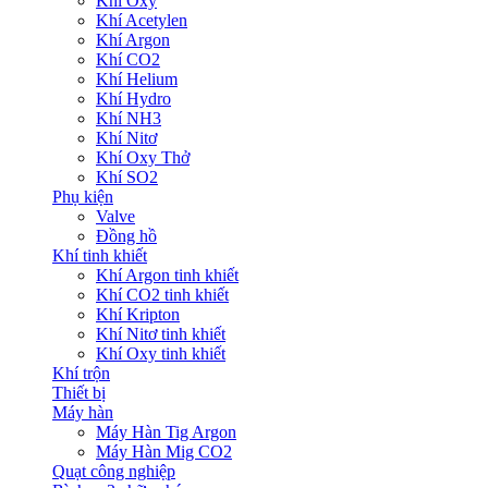
Khí Oxy
Khí Acetylen
Khí Argon
Khí CO2
Khí Helium
Khí Hydro
Khí NH3
Khí Nitơ
Khí Oxy Thở
Khí SO2
Phụ kiện
Valve
Đồng hồ
Khí tinh khiết
Khí Argon tinh khiết
Khí CO2 tinh khiết
Khí Kripton
Khí Nitơ tinh khiết
Khí Oxy tinh khiết
Khí trộn
Thiết bị
Máy hàn
Máy Hàn Tig Argon
Máy Hàn Mig CO2
Quạt công nghiệp