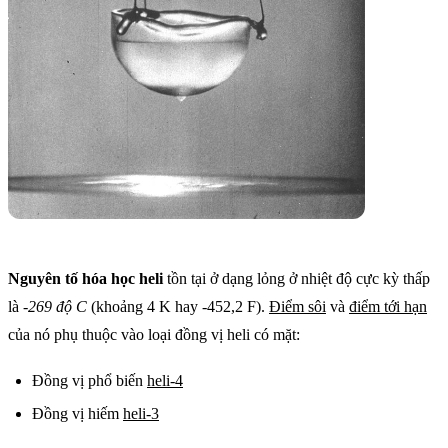
Nguyên tố hóa học heli
tồn tại ở dạng lỏng ở nhiệt độ cực kỳ thấp
là
-269 độ C
(khoảng 4 K hay -452,2 F).
Điểm sôi
và
điểm tới hạn
của nó phụ thuộc vào loại đồng vị heli có mặt:
Đồng vị phổ biến
heli-4
Đồng vị hiếm
heli-3