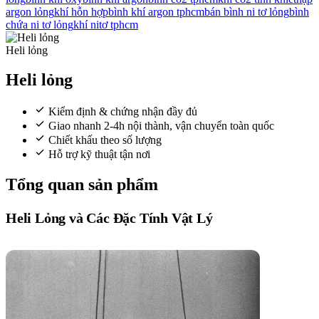
argon lỏng
khí hỗn hợp
bình khí argon tphcm
bán bình ni tơ lỏng
bình
chứa ni tơ lỏng
khí nitơ tphcm
Heli lỏng
Heli lỏng
Kiểm định & chứng nhận đầy đủ
Giao nhanh 2-4h nội thành, vận chuyển toàn quốc
Chiết khấu theo số lượng
Hỗ trợ kỹ thuật tận nơi
Tổng quan sản phẩm
Heli Lỏng và Các Đặc Tính Vật Lý