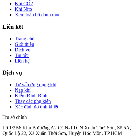
Khí CO2
Khí Nito
Xem toàn bộ danh mục
Liên kết
Trang chủ
Giới thiệu
Dịch vụ
Tin tức
Liên hệ
Dịch vụ
Tư vấn ứng dụng khí
Nạp khí
Kiểm Định Bình
Thay các phụ kiện
Xác định độ tinh khiết
Trụ sở chính
Lô 1/2B6 Khu B đường A2 CCN-TTCN Xuân Thới Sơn, Số 5A,
Quốc Lộ 22, Xã Xuân Thới Sơn, Huyện Hóc Môn, TP.HCM