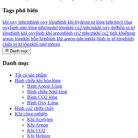
Tags phổ biến
khí oxy tphcm
bình oxy lỏng
bình khí hydro
ni tơ lỏng tphcm
vỏ chai
oxy
bình nito lỏng tphcm
nitơ lỏng
khí co2 tphcm
khí oxy thở
bồn ni tơ
lỏng
bình khí oxy
bình khí argon
bình co2 tphcm
khí co2 tinh khiết
nạp
argon lỏng
khí hỗn hợp
bình khí argon tphcm
bán bình ni tơ lỏng
bình
chứa ni tơ lỏng
khí nitơ tphcm
Danh mục
Danh mục
Tất cả sản phẩm
Bình chứa khí hóa lỏng
Bình Argon Lỏng
Bình chứa Nitơ lỏng
Bình CO2 lỏng
Bình Oxy Lỏng
Bình co2 chữa cháy
Khí công nghiệp
Khí Acetylen
Khí Argon
Khí CO2
Khí Helium