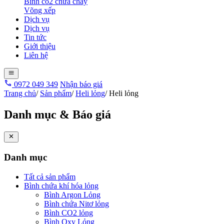
Bình co2 chữa cháy
Võng xếp
Dịch vụ
Dịch vụ
Tin tức
Giới thiệu
Liên hệ
0972 049 349
Nhận báo giá
Trang chủ
/
Sản phẩm
/
Heli lỏng
/
Heli lỏng
Danh mục & Báo giá
Danh mục
Tất cả sản phẩm
Bình chứa khí hóa lỏng
Bình Argon Lỏng
Bình chứa Nitơ lỏng
Bình CO2 lỏng
Bình Oxy Lỏng