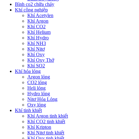
Bình co2 chữa cháy
Khí công nghiệp
Khí Acetylen
Khí Argon
Khí CO2
Khí Helium
Khí Hydro
Khí NH3
Khí Nitơ
Khí Oxy
Khí Oxy Thở
Khí SO2
Khí hóa lỏng
Argon lỏng
CO2 lỏng
Heli lỏng
Hydro lỏng
Nitơ Hóa Lỏng
Oxy lỏng
Khí tinh khiết
Khí Argon tinh khiết
Khí CO2 tinh khiết
Khí Kripton
Khí Nitơ tinh khiết
Khí Oxy tinh khiết