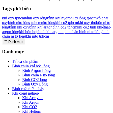
Tags phổ biến
khí oxy tphcm
bình oxy lỏng
bình khí hydro
ni tơ lỏng tphcm
vỏ chai
oxy
bình nito lỏng tphcm
nitơ lỏng
khí co2 tphcm
khí oxy thở
bồn ni tơ
lỏng
bình khí oxy
bình khí argon
bình co2 tphcm
khí co2 tinh khiết
nạp
argon lỏng
khí hỗn hợp
bình khí argon tphcm
bán bình ni tơ lỏng
bình
chứa ni tơ lỏng
khí nitơ tphcm
Danh mục
Danh mục
Tất cả sản phẩm
Bình chứa khí hóa lỏng
Bình Argon Lỏng
Bình chứa Nitơ lỏng
Bình CO2 lỏng
Bình Oxy Lỏng
Bình co2 chữa cháy
Khí công nghiệp
Khí Acetylen
Khí Argon
Khí CO2
Khí Helium