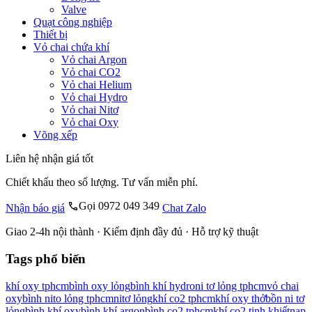
Valve
Quạt công nghiệp
Thiết bị
Vỏ chai chứa khí
Vỏ chai Argon
Vỏ chai CO2
Vỏ chai Helium
Vỏ chai Hydro
Vỏ chai Nitơ
Vỏ chai Oxy
Võng xếp
Liên hệ nhận giá tốt
Chiết khấu theo số lượng. Tư vấn miễn phí.
Gọi 0972 049 349
Nhận báo giá
Chat Zalo
Giao 2-4h nội thành · Kiểm định đầy đủ · Hỗ trợ kỹ thuật
Tags phổ biến
khí oxy tphcm
bình oxy lỏng
bình khí hydro
ni tơ lỏng tphcm
vỏ chai
oxy
bình nito lỏng tphcm
nitơ lỏng
khí co2 tphcm
khí oxy thở
bồn ni tơ
lỏng
bình khí oxy
bình khí argon
bình co2 tphcm
khí co2 tinh khiết
nạp