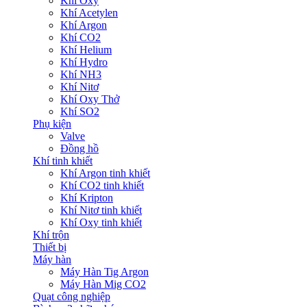
Khí Oxy
Khí Acetylen
Khí Argon
Khí CO2
Khí Helium
Khí Hydro
Khí NH3
Khí Nitơ
Khí Oxy Thở
Khí SO2
Phụ kiện
Valve
Đồng hồ
Khí tinh khiết
Khí Argon tinh khiết
Khí CO2 tinh khiết
Khí Kripton
Khí Nitơ tinh khiết
Khí Oxy tinh khiết
Khí trộn
Thiết bị
Máy hàn
Máy Hàn Tig Argon
Máy Hàn Mig CO2
Quạt công nghiệp