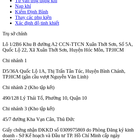
Tư vấn ứng dụng khí
Nạp khí
Kiểm Định Bình
Thay các phụ kiện
Xác định độ tinh khiết
Trụ sở chính
Lô 1/2B6 Khu B đường A2 CCN-TTCN Xuân Thới Sơn, Số 5A,
Quốc Lộ 22, Xã Xuân Thới Sơn, Huyện Hóc Môn, TP.HCM
Chi nhánh 1
D5/36A Quốc Lộ 1A, Thị Trấn Tân Túc, Huyện Bình Chánh,
TP.HCM (gần cầu vượt Nguyễn Văn Linh)
Chi nhánh 2 (Kho tập kết)
490/128 Lý Thái Tổ, Phường 10, Quận 10
Chi nhánh 3 (Kho tập kết)
45/7 đường Kha Vạn Cân, Thủ Đức
Giấy chứng nhận ĐKKD số 0309975869
do Phòng Đăng ký kinh
doanh - Sở Kế hoạch và Đầu tư TP. Hồ Chí Minh cấp
ngày