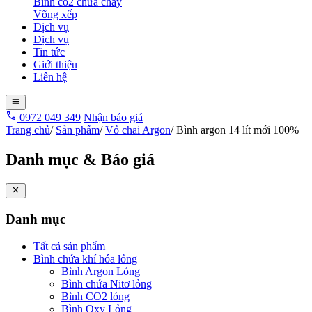
Bình co2 chữa cháy
Võng xếp
Dịch vụ
Dịch vụ
Tin tức
Giới thiệu
Liên hệ
0972 049 349
Nhận báo giá
Trang chủ
/
Sản phẩm
/
Vỏ chai Argon
/
Bình argon 14 lít mới 100%
Danh mục & Báo giá
Danh mục
Tất cả sản phẩm
Bình chứa khí hóa lỏng
Bình Argon Lỏng
Bình chứa Nitơ lỏng
Bình CO2 lỏng
Bình Oxy Lỏng