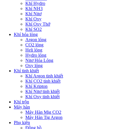
Khí Hydro
Khí NH3
Khí Nitơ
Khí Oxy
Khí Oxy Thở
Khí SO2
Khí hóa lỏng
Argon lỏng
CO2 lỏng
Heli lỏng
Hydro lỏng
Nitơ Hóa Lỏng
Oxy lỏng
Khí tinh khiết
Khí Argon tinh khiết
Khí CO2 tinh khiết
Khí Kripton
Khí Nitơ tinh khiết
Khí Oxy tinh khiết
Khí trộn
Máy hàn
Máy Hàn Mig CO2
Máy Hàn Tig Argon
Phụ kiện
Đồng hồ