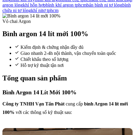
argon lỏng
khí hỗn hợp
bình khí argon tphcm
bán bình ni tơ lỏng
bình
chứa ni tơ lỏng
khí nitơ tphcm
Vỏ chai Argon
Bình argon 14 lít mới 100%
Kiểm định & chứng nhận đầy đủ
Giao nhanh 2-4h nội thành, vận chuyển toàn quốc
Chiết khấu theo số lượng
Hỗ trợ kỹ thuật tận nơi
Tổng quan sản phẩm
Bình Argon 14 Lít Mới 100%
Công ty TNHH Vạn Tấn Phát
cung cấp
bình Argon 14 lít mới
100%
với các thông số kỹ thuật sau: