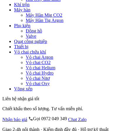
Khí trộn
Máy hàn
Máy Hàn Mig CO2
Máy Hàn Tig Argon
Phụ kiện
Đồng hồ
Valve
Quạt công nghiệp
Thiết bị
Vỏ chai chứa khí
Vỏ chai Argon
Vỏ chai CO2
Vỏ chai Helium
Vỏ chai Hydro
Vỏ chai Nitơ
Vỏ chai Oxy
Võng xếp
Liên hệ nhận giá tốt
Chiết khấu theo số lượng. Tư vấn miễn phí.
Gọi 0972 049 349
Nhận báo giá
Chat Zalo
Giao 2-4h nội thành · Kiểm định đầy đủ · Hỗ trợ kỹ thuật