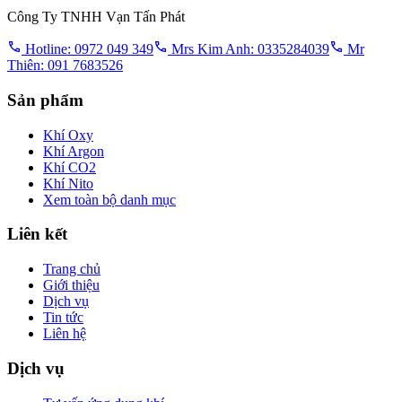
Công Ty TNHH Vạn Tấn Phát
Hotline: 0972 049 349
Mrs Kim Anh: 0335284039
Mr
Thiên: 091 7683526
Sản phẩm
Khí Oxy
Khí Argon
Khí CO2
Khí Nito
Xem toàn bộ danh mục
Liên kết
Trang chủ
Giới thiệu
Dịch vụ
Tin tức
Liên hệ
Dịch vụ