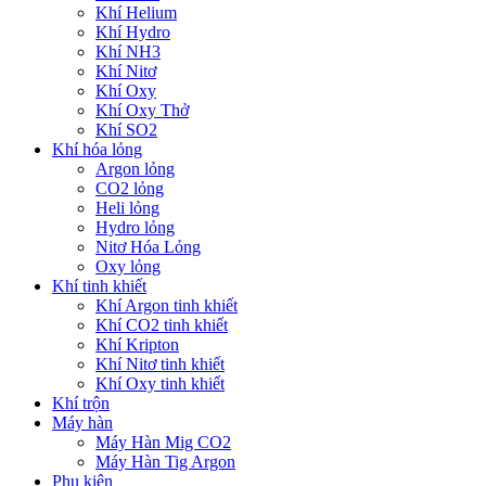
Khí Helium
Khí Hydro
Khí NH3
Khí Nitơ
Khí Oxy
Khí Oxy Thở
Khí SO2
Khí hóa lỏng
Argon lỏng
CO2 lỏng
Heli lỏng
Hydro lỏng
Nitơ Hóa Lỏng
Oxy lỏng
Khí tinh khiết
Khí Argon tinh khiết
Khí CO2 tinh khiết
Khí Kripton
Khí Nitơ tinh khiết
Khí Oxy tinh khiết
Khí trộn
Máy hàn
Máy Hàn Mig CO2
Máy Hàn Tig Argon
Phụ kiện