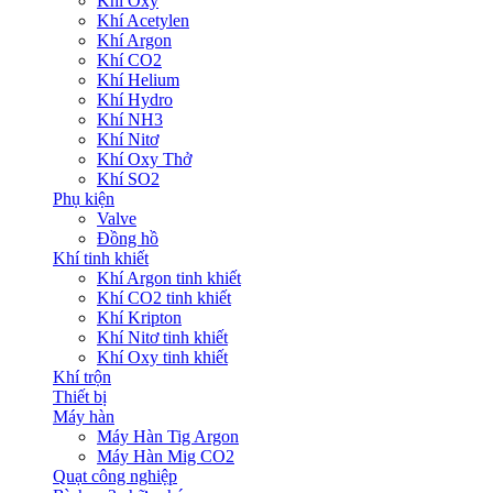
Khí Oxy
Khí Acetylen
Khí Argon
Khí CO2
Khí Helium
Khí Hydro
Khí NH3
Khí Nitơ
Khí Oxy Thở
Khí SO2
Phụ kiện
Valve
Đồng hồ
Khí tinh khiết
Khí Argon tinh khiết
Khí CO2 tinh khiết
Khí Kripton
Khí Nitơ tinh khiết
Khí Oxy tinh khiết
Khí trộn
Thiết bị
Máy hàn
Máy Hàn Tig Argon
Máy Hàn Mig CO2
Quạt công nghiệp