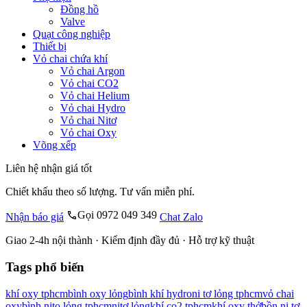
Đồng hồ
Valve
Quạt công nghiệp
Thiết bị
Vỏ chai chứa khí
Vỏ chai Argon
Vỏ chai CO2
Vỏ chai Helium
Vỏ chai Hydro
Vỏ chai Nitơ
Vỏ chai Oxy
Võng xếp
Liên hệ nhận giá tốt
Chiết khấu theo số lượng. Tư vấn miễn phí.
Gọi 0972 049 349
Nhận báo giá
Chat Zalo
Giao 2-4h nội thành · Kiểm định đầy đủ · Hỗ trợ kỹ thuật
Tags phổ biến
khí oxy tphcm
bình oxy lỏng
bình khí hydro
ni tơ lỏng tphcm
vỏ chai
oxy
bình nito lỏng tphcm
nitơ lỏng
khí co2 tphcm
khí oxy thở
bồn ni tơ