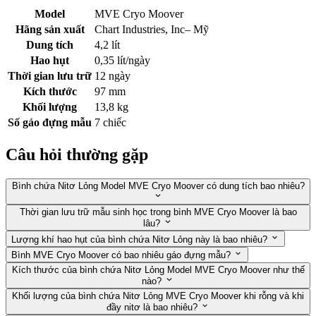
Model
MVE Cryo Moover
Hãng sản xuất
Chart Industries, Inc– Mỹ
Dung tích
4,2 lít
Hao hụt
0,35 lít/ngày
Thời gian lưu trữ
12 ngày
Kích thước
97 mm
Khối lượng
13,8 kg
Số gáo đựng mẫu
7 chiếc
Câu hỏi thường gặp
Bình chứa Nitơ Lỏng Model MVE Cryo Moover có dung tích bao nhiêu?
Thời gian lưu trữ mẫu sinh học trong bình MVE Cryo Moover là bao
lâu?
Lượng khí hao hụt của bình chứa Nitơ Lỏng này là bao nhiêu?
Bình MVE Cryo Moover có bao nhiêu gáo đựng mẫu?
Kích thước của bình chứa Nitơ Lỏng Model MVE Cryo Moover như thế
nào?
Khối lượng của bình chứa Nitơ Lỏng MVE Cryo Moover khi rỗng và khi
đầy nitơ là bao nhiêu?