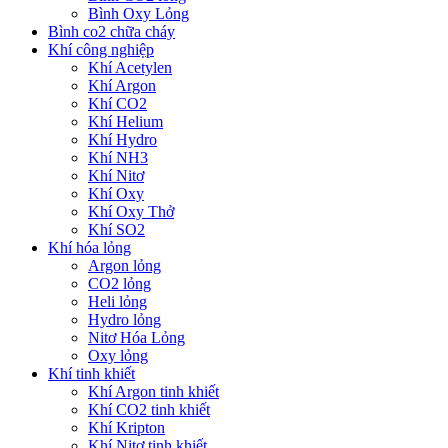
Bình Oxy Lỏng
Bình co2 chữa cháy
Khí công nghiệp
Khí Acetylen
Khí Argon
Khí CO2
Khí Helium
Khí Hydro
Khí NH3
Khí Nitơ
Khí Oxy
Khí Oxy Thở
Khí SO2
Khí hóa lỏng
Argon lỏng
CO2 lỏng
Heli lỏng
Hydro lỏng
Nitơ Hóa Lỏng
Oxy lỏng
Khí tinh khiết
Khí Argon tinh khiết
Khí CO2 tinh khiết
Khí Kripton
Khí Nitơ tinh khiết