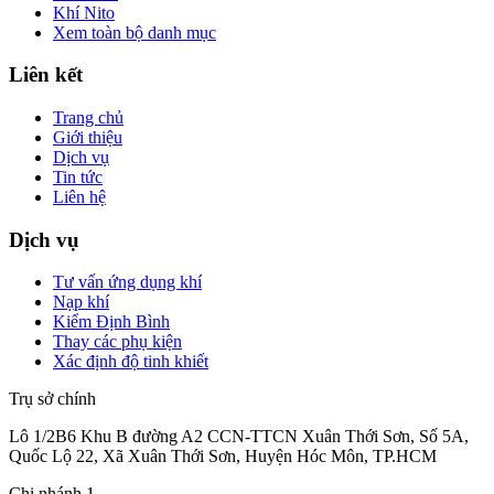
Khí Nito
Xem toàn bộ danh mục
Liên kết
Trang chủ
Giới thiệu
Dịch vụ
Tin tức
Liên hệ
Dịch vụ
Tư vấn ứng dụng khí
Nạp khí
Kiểm Định Bình
Thay các phụ kiện
Xác định độ tinh khiết
Trụ sở chính
Lô 1/2B6 Khu B đường A2 CCN-TTCN Xuân Thới Sơn, Số 5A,
Quốc Lộ 22, Xã Xuân Thới Sơn, Huyện Hóc Môn, TP.HCM
Chi nhánh 1