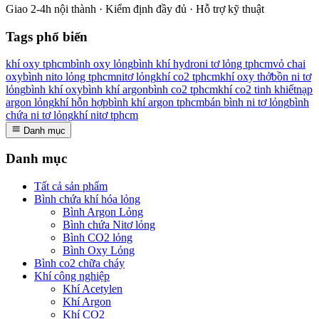
Giao 2-4h nội thành · Kiểm định đầy đủ · Hỗ trợ kỹ thuật
Tags phổ biến
khí oxy tphcm
bình oxy lỏng
bình khí hydro
ni tơ lỏng tphcm
vỏ chai
oxy
bình nito lỏng tphcm
nitơ lỏng
khí co2 tphcm
khí oxy thở
bồn ni tơ
lỏng
bình khí oxy
bình khí argon
bình co2 tphcm
khí co2 tinh khiết
nạp
argon lỏng
khí hỗn hợp
bình khí argon tphcm
bán bình ni tơ lỏng
bình
chứa ni tơ lỏng
khí nitơ tphcm
Danh mục
Danh mục
Tất cả sản phẩm
Bình chứa khí hóa lỏng
Bình Argon Lỏng
Bình chứa Nitơ lỏng
Bình CO2 lỏng
Bình Oxy Lỏng
Bình co2 chữa cháy
Khí công nghiệp
Khí Acetylen
Khí Argon
Khí CO2