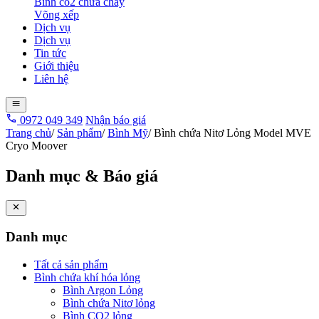
Bình co2 chữa cháy
Võng xếp
Dịch vụ
Dịch vụ
Tin tức
Giới thiệu
Liên hệ
0972 049 349
Nhận báo giá
Trang chủ
/
Sản phẩm
/
Bình Mỹ
/
Bình chứa Nitơ Lỏng Model MVE
Cryo Moover
Danh mục & Báo giá
Danh mục
Tất cả sản phẩm
Bình chứa khí hóa lỏng
Bình Argon Lỏng
Bình chứa Nitơ lỏng
Bình CO2 lỏng