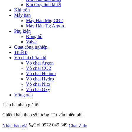
Khí Oxy tinh khiết
Khí trộn
Máy hàn
Máy Hàn Mig CO2
Máy Hàn Tig Argon
Phụ kiện
Đồng hồ
Valve
Quạt công nghiệp
Thiết bị
Vỏ chai chứa khí
Vỏ chai Argon
Vỏ chai CO2
Vỏ chai Helium
Vỏ chai Hydro
Vỏ chai Nitơ
Vỏ chai Oxy
Võng xếp
Liên hệ nhận giá tốt
Chiết khấu theo số lượng. Tư vấn miễn phí.
Gọi 0972 049 349
Nhận báo giá
Chat Zalo