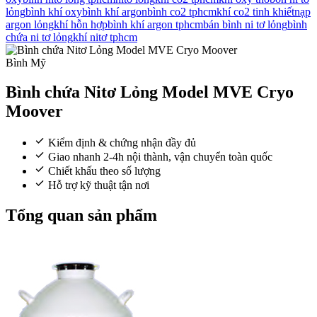
lỏng
bình khí oxy
bình khí argon
bình co2 tphcm
khí co2 tinh khiết
nạp
argon lỏng
khí hỗn hợp
bình khí argon tphcm
bán bình ni tơ lỏng
bình
chứa ni tơ lỏng
khí nitơ tphcm
Bình Mỹ
Bình chứa Nitơ Lỏng Model MVE Cryo
Moover
Kiểm định & chứng nhận đầy đủ
Giao nhanh 2-4h nội thành, vận chuyển toàn quốc
Chiết khấu theo số lượng
Hỗ trợ kỹ thuật tận nơi
Tổng quan sản phẩm