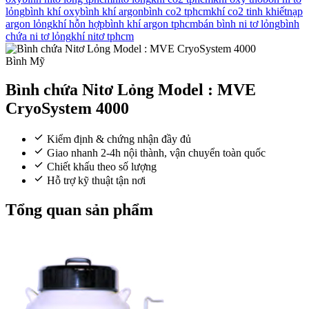
lỏng
bình khí oxy
bình khí argon
bình co2 tphcm
khí co2 tinh khiết
nạp
argon lỏng
khí hỗn hợp
bình khí argon tphcm
bán bình ni tơ lỏng
bình
chứa ni tơ lỏng
khí nitơ tphcm
Bình Mỹ
Bình chứa Nitơ Lỏng Model : MVE
CryoSystem 4000
Kiểm định & chứng nhận đầy đủ
Giao nhanh 2-4h nội thành, vận chuyển toàn quốc
Chiết khấu theo số lượng
Hỗ trợ kỹ thuật tận nơi
Tổng quan sản phẩm