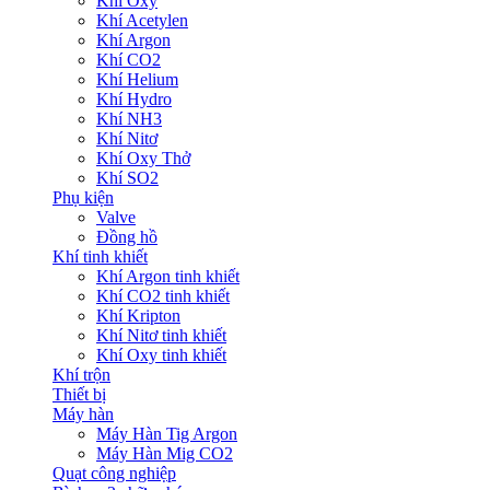
Khí Oxy
Khí Acetylen
Khí Argon
Khí CO2
Khí Helium
Khí Hydro
Khí NH3
Khí Nitơ
Khí Oxy Thở
Khí SO2
Phụ kiện
Valve
Đồng hồ
Khí tinh khiết
Khí Argon tinh khiết
Khí CO2 tinh khiết
Khí Kripton
Khí Nitơ tinh khiết
Khí Oxy tinh khiết
Khí trộn
Thiết bị
Máy hàn
Máy Hàn Tig Argon
Máy Hàn Mig CO2
Quạt công nghiệp