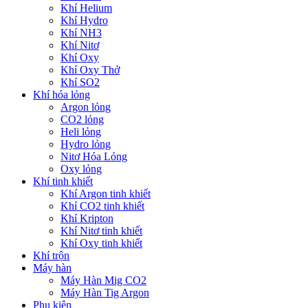
Khí Helium
Khí Hydro
Khí NH3
Khí Nitơ
Khí Oxy
Khí Oxy Thở
Khí SO2
Khí hóa lỏng
Argon lỏng
CO2 lỏng
Heli lỏng
Hydro lỏng
Nitơ Hóa Lỏng
Oxy lỏng
Khí tinh khiết
Khí Argon tinh khiết
Khí CO2 tinh khiết
Khí Kripton
Khí Nitơ tinh khiết
Khí Oxy tinh khiết
Khí trộn
Máy hàn
Máy Hàn Mig CO2
Máy Hàn Tig Argon
Phụ kiện