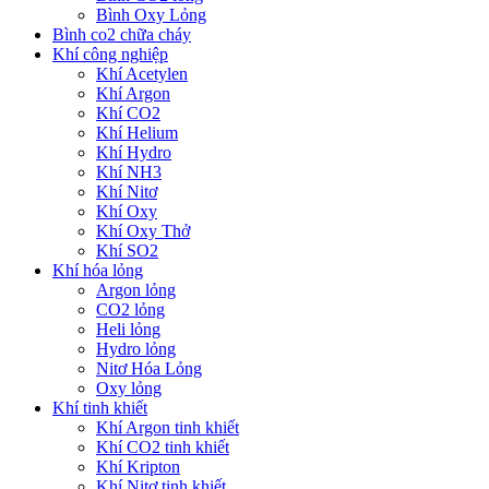
Bình Oxy Lỏng
Bình co2 chữa cháy
Khí công nghiệp
Khí Acetylen
Khí Argon
Khí CO2
Khí Helium
Khí Hydro
Khí NH3
Khí Nitơ
Khí Oxy
Khí Oxy Thở
Khí SO2
Khí hóa lỏng
Argon lỏng
CO2 lỏng
Heli lỏng
Hydro lỏng
Nitơ Hóa Lỏng
Oxy lỏng
Khí tinh khiết
Khí Argon tinh khiết
Khí CO2 tinh khiết
Khí Kripton
Khí Nitơ tinh khiết