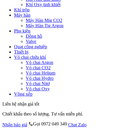
Khí Oxy tinh khiết
Khí trộn
Máy hàn
Máy Hàn Mig CO2
Máy Hàn Tig Argon
Phụ kiện
Đồng hồ
Valve
Quạt công nghiệp
Thiết bị
Vỏ chai chứa khí
Vỏ chai Argon
Vỏ chai CO2
Vỏ chai Helium
Vỏ chai Hydro
Vỏ chai Nitơ
Vỏ chai Oxy
Võng xếp
Liên hệ nhận giá tốt
Chiết khấu theo số lượng. Tư vấn miễn phí.
Gọi 0972 049 349
Nhận báo giá
Chat Zalo