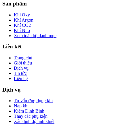
Sản phẩm
Khí Oxy
Khí Argon
Khí CO2
Khí Nito
Xem toàn bộ danh mục
Liên kết
Trang chủ
Giới thiệu
Dịch vụ
Tin tức
Liên hệ
Dịch vụ
Tư vấn ứng dụng khí
Nạp khí
Kiểm Định Bình
Thay các phụ kiện
Xác định độ tinh khiết