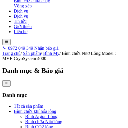
Bình co2 chữa cháy
Võng xếp
Dịch vụ
Dịch vụ
Tin tức
Giới thiệu
Liên hệ
0972 049 349
Nhận báo giá
Trang chủ
/
Sản phẩm
/
Bình Mỹ
/
Bình chứa Nitơ Lỏng Model :
MVE CryoSystem 4000
Danh mục & Báo giá
Danh mục
Tất cả sản phẩm
Bình chứa khí hóa lỏng
Bình Argon Lỏng
Bình chứa Nitơ lỏng
Bình CO2 lỏng