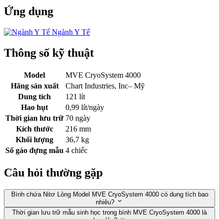
Ứng dụng
Ngành Y Tế
Thông số kỹ thuật
Model
MVE CryoSystem 4000
Hãng sản xuất
Chart Industries, Inc– Mỹ
Dung tích
121 lít
Hao hụt
0,99 lít/ngày
Thời gian lưu trữ
70 ngày
Kích thước
216 mm
Khối lượng
36,7 kg
Số gáo đựng mẫu
4 chiếc
Câu hỏi thường gặp
Bình chứa Nitơ Lỏng Model MVE CryoSystem 4000 có dung tích bao
nhiêu?
Thời gian lưu trữ mẫu sinh học trong bình MVE CryoSystem 4000 là