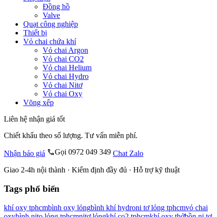
Đồng hồ
Valve
Quạt công nghiệp
Thiết bị
Vỏ chai chứa khí
Vỏ chai Argon
Vỏ chai CO2
Vỏ chai Helium
Vỏ chai Hydro
Vỏ chai Nitơ
Vỏ chai Oxy
Võng xếp
Liên hệ nhận giá tốt
Chiết khấu theo số lượng. Tư vấn miễn phí.
Gọi 0972 049 349
Nhận báo giá
Chat Zalo
Giao 2-4h nội thành · Kiểm định đầy đủ · Hỗ trợ kỹ thuật
Tags phổ biến
khí oxy tphcm
bình oxy lỏng
bình khí hydro
ni tơ lỏng tphcm
vỏ chai
oxy
bình nito lỏng tphcm
nitơ lỏng
khí co2 tphcm
khí oxy thở
bồn ni tơ