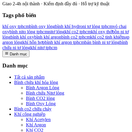
Giao 2-4h nội thành · Kiểm định đầy đủ · Hỗ trợ kỹ thuật
Tags phổ biến
khí oxy tphcm
bình oxy lỏng
bình khí hydro
ni tơ lỏng tphcm
vỏ chai
oxy
bình nito lỏng tphcm
nitơ lỏng
khí co2 tphcm
khí oxy thở
bồn ni tơ
lỏng
bình khí oxy
bình khí argon
bình co2 tphcm
khí co2 tinh khiết
nạp
argon lỏng
khí hỗn hợp
bình khí argon tphcm
bán bình ni tơ lỏng
bình
chứa ni tơ lỏng
khí nitơ tphcm
Danh mục
Danh mục
Tất cả sản phẩm
Bình chứa khí hóa lỏng
Bình Argon Lỏng
Bình chứa Nitơ lỏng
Bình CO2 lỏng
Bình Oxy Lỏng
Bình co2 chữa cháy
Khí công nghiệp
Khí Acetylen
Khí Argon
Khí CO2