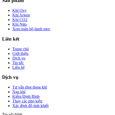
Sản phẩm
Khí Oxy
Khí Argon
Khí CO2
Khí Nito
Xem toàn bộ danh mục
Liên kết
Trang chủ
Giới thiệu
Dịch vụ
Tin tức
Liên hệ
Dịch vụ
Tư vấn ứng dụng khí
Nạp khí
Kiểm Định Bình
Thay các phụ kiện
Xác định độ tinh khiết
Trụ sở chính