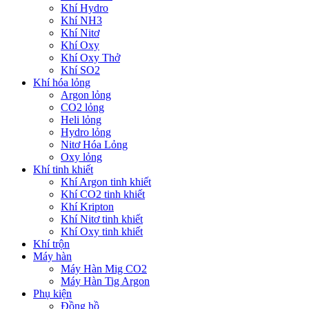
Khí Hydro
Khí NH3
Khí Nitơ
Khí Oxy
Khí Oxy Thở
Khí SO2
Khí hóa lỏng
Argon lỏng
CO2 lỏng
Heli lỏng
Hydro lỏng
Nitơ Hóa Lỏng
Oxy lỏng
Khí tinh khiết
Khí Argon tinh khiết
Khí CO2 tinh khiết
Khí Kripton
Khí Nitơ tinh khiết
Khí Oxy tinh khiết
Khí trộn
Máy hàn
Máy Hàn Mig CO2
Máy Hàn Tig Argon
Phụ kiện
Đồng hồ