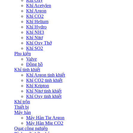
Khí Oxy
Khí Acetylen
Khí Argon
Khí CO2
Khí Helium
Khí Hydro
Khí NH3
Khí Nitơ
Khí Oxy Thở
Khí SO2
Phụ kiện
Valve
Đồng hồ
Khí tinh khiết
Khí Argon tinh khiết
Khí CO2 tinh khiết
Khí Kripton
Khí Nitơ tinh khiết
Khí Oxy tinh khiết
Khí trộn
Thiết bị
Máy hàn
Máy Hàn Tig Argon
Máy Hàn Mig CO2
Quạt công nghiệp