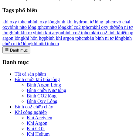
Tags phổ biến
khí oxy tphcm
bình oxy lỏng
bình khí hydro
ni tơ lỏng tphcm
vỏ chai
oxy
bình nito lỏng tphcm
nitơ lỏng
khí co2 tphcm
khí oxy thở
bồn ni tơ
lỏng
bình khí oxy
bình khí argon
bình co2 tphcm
khí co2 tinh khiết
nạp
argon lỏng
khí hỗn hợp
bình khí argon tphcm
bán bình ni tơ lỏng
bình
chứa ni tơ lỏng
khí nitơ tphcm
Danh mục
Danh mục
Tất cả sản phẩm
Bình chứa khí hóa lỏng
Bình Argon Lỏng
Bình chứa Nitơ lỏng
Bình CO2 lỏng
Bình Oxy Lỏng
Bình co2 chữa cháy
Khí công nghiệp
Khí Acetylen
Khí Argon
Khí CO2
Khí Helium