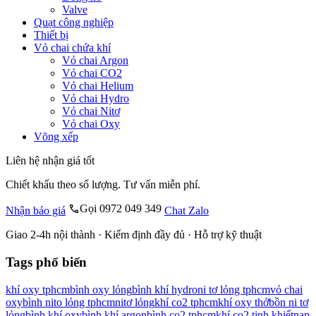
Valve
Quạt công nghiệp
Thiết bị
Vỏ chai chứa khí
Vỏ chai Argon
Vỏ chai CO2
Vỏ chai Helium
Vỏ chai Hydro
Vỏ chai Nitơ
Vỏ chai Oxy
Võng xếp
Liên hệ nhận giá tốt
Chiết khấu theo số lượng. Tư vấn miễn phí.
Gọi 0972 049 349
Nhận báo giá
Chat Zalo
Giao 2-4h nội thành · Kiểm định đầy đủ · Hỗ trợ kỹ thuật
Tags phổ biến
khí oxy tphcm
bình oxy lỏng
bình khí hydro
ni tơ lỏng tphcm
vỏ chai
oxy
bình nito lỏng tphcm
nitơ lỏng
khí co2 tphcm
khí oxy thở
bồn ni tơ
lỏng
bình khí oxy
bình khí argon
bình co2 tphcm
khí co2 tinh khiết
nạp