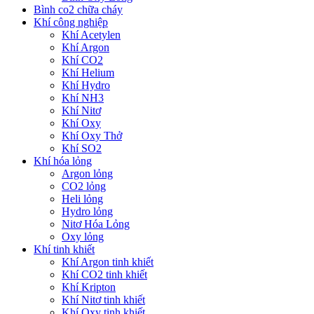
Bình co2 chữa cháy
Khí công nghiệp
Khí Acetylen
Khí Argon
Khí CO2
Khí Helium
Khí Hydro
Khí NH3
Khí Nitơ
Khí Oxy
Khí Oxy Thở
Khí SO2
Khí hóa lỏng
Argon lỏng
CO2 lỏng
Heli lỏng
Hydro lỏng
Nitơ Hóa Lỏng
Oxy lỏng
Khí tinh khiết
Khí Argon tinh khiết
Khí CO2 tinh khiết
Khí Kripton
Khí Nitơ tinh khiết
Khí Oxy tinh khiết