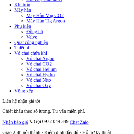
Khí trộn
Máy hàn
Máy Hàn Mig CO2
Máy Hàn Tig Argon
Phụ kiện
Đồng hồ
Valve
Quạt công nghiệp
Thiết bị
Vỏ chai chứa khí
Vỏ chai Argon
Vỏ chai CO2
Vỏ chai Helium
Vỏ chai Hydro
Vỏ chai Nitơ
Vỏ chai Oxy
Võng xếp
Liên hệ nhận giá tốt
Chiết khấu theo số lượng. Tư vấn miễn phí.
Gọi 0972 049 349
Nhận báo giá
Chat Zalo
Giao 2-4h nội thành · Kiểm định đầy đủ · Hỗ trợ kỹ thuật