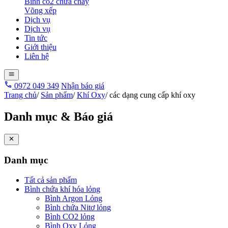
Bình co2 chữa cháy
Võng xếp
Dịch vụ
Dịch vụ
Tin tức
Giới thiệu
Liên hệ
0972 049 349
Nhận báo giá
Trang chủ
/
Sản phẩm
/
Khí Oxy
/
các dạng cung cấp khí oxy
Danh mục & Báo giá
Danh mục
Tất cả sản phẩm
Bình chứa khí hóa lỏng
Bình Argon Lỏng
Bình chứa Nitơ lỏng
Bình CO2 lỏng
Bình Oxy Lỏng